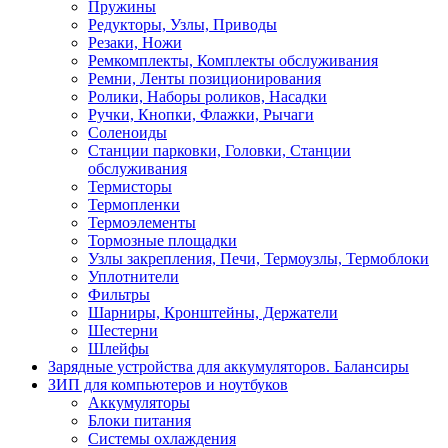
Пружины
Редукторы, Узлы, Приводы
Резаки, Ножи
Ремкомплекты, Комплекты обслуживания
Ремни, Ленты позиционирования
Ролики, Наборы роликов, Насадки
Ручки, Кнопки, Флажки, Рычаги
Соленоиды
Станции парковки, Головки, Станции
обслуживания
Термисторы
Термопленки
Термоэлементы
Тормозные площадки
Узлы закрепления, Печи, Термоузлы, Термоблоки
Уплотнители
Фильтры
Шарниры, Кронштейны, Держатели
Шестерни
Шлейфы
Зарядные устройства для аккумуляторов. Балансиры
ЗИП для компьютеров и ноутбуков
Аккумуляторы
Блоки питания
Системы охлаждения