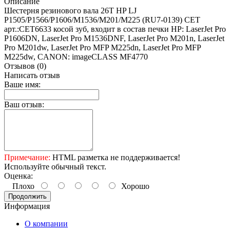
Описание
Шестерня резинового вала 26T HP LJ
P1505/P1566/P1606/M1536/M201/M225 (RU7-0139) CET
арт.:CET6633 косой зуб, входит в состав печки HP: LaserJet Pro
P1606DN, LaserJet Pro M1536DNF, LaserJet Pro M201n, LaserJet
Pro M201dw, LaserJet Pro MFP M225dn, LaserJet Pro MFP
M225dw, CANON: imageCLASS MF4770
Отзывов (0)
Написать отзыв
Ваше имя:
Ваш отзыв:
Примечание:
HTML разметка не поддерживается!
Используйте обычный текст.
Оценка:
Плохо
Хорошо
Продолжить
Информация
О компании