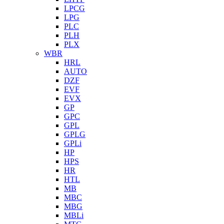
LPCG
LPG
PLC
PLH
PLX
WBR
HRL
AUTO
DZF
EVF
EVX
GP
GPC
GPL
GPLG
GPLi
HP
HPS
HR
HTL
MB
MBC
MBG
MBLi