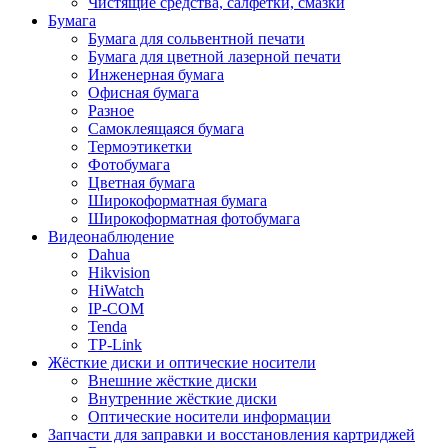
Чистящие средства, салфетки, смазки
Бумага
Бумага для сольвентной печати
Бумага для цветной лазерной печати
Инженерная бумага
Офисная бумага
Разное
Самоклеящаяся бумага
Термоэтикетки
Фотобумага
Цветная бумага
Широкоформатная бумага
Широкоформатная фотобумага
Видеонаблюдение
Dahua
Hikvision
HiWatch
IP-COM
Tenda
TP-Link
Жёсткие диски и оптические носители
Внешние жёсткие диски
Внутренние жёсткие диски
Оптические носители информации
Запчасти для заправки и восстановления картриджей