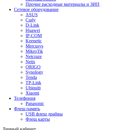
Прочие расходные материалы и ЗИП
Сетевое оборудование
ASUS
Cudy
D-Link
Huawei
IP-COM
Keenetic
Mercusys
MikroTik
Netcraze
Netis
ORIGO
Synology
Tenda
TP-Link
Ubiquiti
Xiaomi
Телефония
Panasonic
Флеш память
USB флеш драйвы
Флеш карты
Личный кабинет