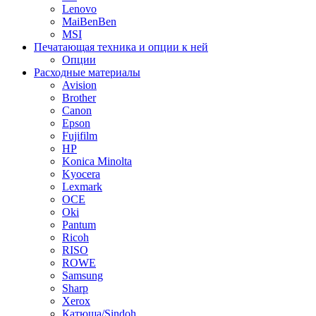
Lenovo
MaiBenBen
MSI
Печатающая техника и опции к ней
Опции
Расходные материалы
Avision
Brother
Canon
Epson
Fujifilm
HP
Konica Minolta
Kyocera
Lexmark
OCE
Oki
Pantum
Ricoh
RISO
ROWE
Samsung
Sharp
Xerox
Катюша/Sindoh