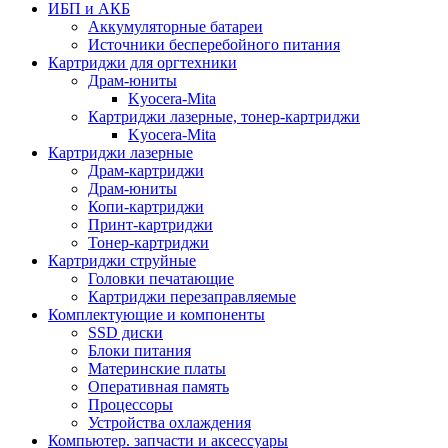
ИБП и АКБ
Аккумуляторные батареи
Источники бесперебойного питания
Картриджи для оргтехники
Драм-юниты
Kyocera-Mita
Картриджи лазерные, тонер-картриджи
Kyocera-Mita
Картриджи лазерные
Драм-картриджи
Драм-юниты
Копи-картриджи
Принт-картриджи
Тонер-картриджи
Картриджи струйные
Головки печатающие
Картриджи перезаправляемые
Комплектующие и компоненты
SSD диски
Блоки питания
Материнские платы
Оперативная память
Процессоры
Устройства охлаждения
Компьютер. запчасти и аксессуары