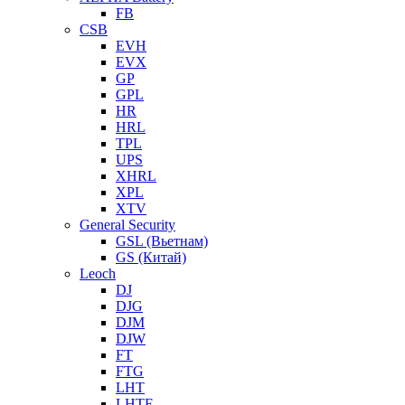
FB
CSB
EVH
EVX
GP
GPL
HR
HRL
TPL
UPS
XHRL
XPL
XTV
General Security
GSL (Вьетнам)
GS (Китай)
Leoch
DJ
DJG
DJM
DJW
FT
FTG
LHT
LHTF