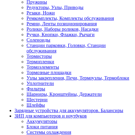
Пружины
Редукторы, Узлы, Приводы
Резаки, Ножи
Ремкомплекты, Комплекты обслуживания
Ремни, Ленты позиционирования
Ролики, Наборы роликов, Насадки
Ручки, Кнопки, Флажки, Рычаги
Соленоиды
Станции парковки, Головки, Станции
обслуживания
Термисторы
Термопленки
Термоэлементы
Тормозные площадки
Узлы закрепления, Печи, Термоузлы, Термоблоки
Уплотнители
Фильтры
Шарниры, Кронштейны, Держатели
Шестерни
Шлейфы
Зарядные устройства для аккумуляторов. Балансиры
ЗИП для компьютеров и ноутбуков
Аккумуляторы
Блоки питания
Системы охлаждения