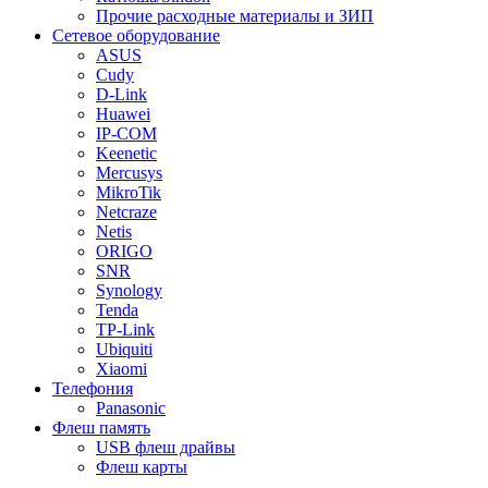
Прочие расходные материалы и ЗИП
Сетевое оборудование
ASUS
Cudy
D-Link
Huawei
IP-COM
Keenetic
Mercusys
MikroTik
Netcraze
Netis
ORIGO
SNR
Synology
Tenda
TP-Link
Ubiquiti
Xiaomi
Телефония
Panasonic
Флеш память
USB флеш драйвы
Флеш карты