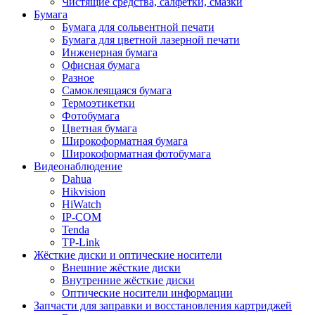
Чистящие средства, салфетки, смазки
Бумага
Бумага для сольвентной печати
Бумага для цветной лазерной печати
Инженерная бумага
Офисная бумага
Разное
Самоклеящаяся бумага
Термоэтикетки
Фотобумага
Цветная бумага
Широкоформатная бумага
Широкоформатная фотобумага
Видеонаблюдение
Dahua
Hikvision
HiWatch
IP-COM
Tenda
TP-Link
Жёсткие диски и оптические носители
Внешние жёсткие диски
Внутренние жёсткие диски
Оптические носители информации
Запчасти для заправки и восстановления картриджей