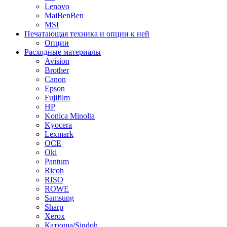
Lenovo
MaiBenBen
MSI
Печатающая техника и опции к ней
Опции
Расходные материалы
Avision
Brother
Canon
Epson
Fujifilm
HP
Konica Minolta
Kyocera
Lexmark
OCE
Oki
Pantum
Ricoh
RISO
ROWE
Samsung
Sharp
Xerox
Катюша/Sindoh