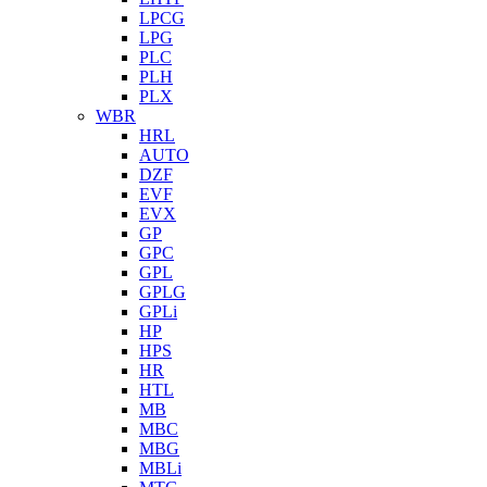
LPCG
LPG
PLC
PLH
PLX
WBR
HRL
AUTO
DZF
EVF
EVX
GP
GPC
GPL
GPLG
GPLi
HP
HPS
HR
HTL
MB
MBC
MBG
MBLi