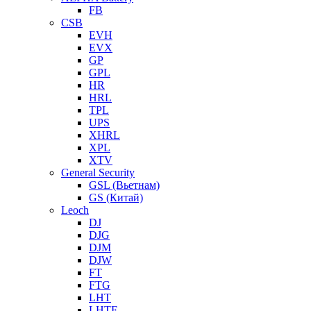
FB
CSB
EVH
EVX
GP
GPL
HR
HRL
TPL
UPS
XHRL
XPL
XTV
General Security
GSL (Вьетнам)
GS (Китай)
Leoch
DJ
DJG
DJM
DJW
FT
FTG
LHT
LHTF