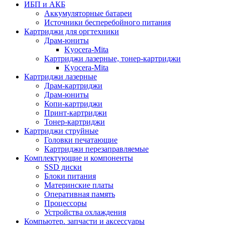
ИБП и АКБ
Аккумуляторные батареи
Источники бесперебойного питания
Картриджи для оргтехники
Драм-юниты
Kyocera-Mita
Картриджи лазерные, тонер-картриджи
Kyocera-Mita
Картриджи лазерные
Драм-картриджи
Драм-юниты
Копи-картриджи
Принт-картриджи
Тонер-картриджи
Картриджи струйные
Головки печатающие
Картриджи перезаправляемые
Комплектующие и компоненты
SSD диски
Блоки питания
Материнские платы
Оперативная память
Процессоры
Устройства охлаждения
Компьютер. запчасти и аксессуары