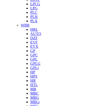
LPCG
LPG
PLC
PLH
PLX
WBR
HRL
AUTO
DZF
EVF
EVX
GP
GPC
GPL
GPLG
GPLi
HP
HPS
HR
HTL
MB
MBC
MBG
MBLi