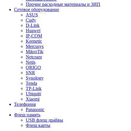
Прочие расходные материалы и ЗИП
Сетевое оборудование
ASUS
Cudy
D-Link
Huawei
IP-COM
Keenetic
Mercusys
MikroTik
Netcraze
Netis
ORIGO
SNR
Synology
Tenda
TP-Link
Ubiquiti
Xiaomi
Телефония
Panasonic
Флеш память
USB флеш драйвы
Флеш карты