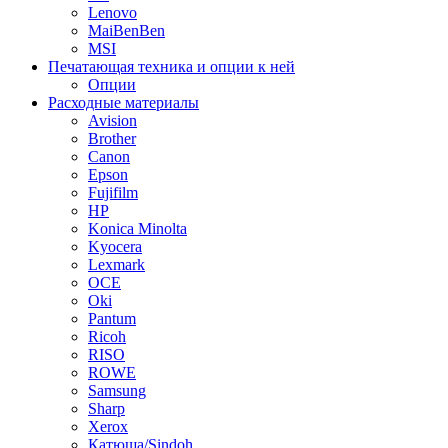
Lenovo
MaiBenBen
MSI
Печатающая техника и опции к ней
Опции
Расходные материалы
Avision
Brother
Canon
Epson
Fujifilm
HP
Konica Minolta
Kyocera
Lexmark
OCE
Oki
Pantum
Ricoh
RISO
ROWE
Samsung
Sharp
Xerox
Катюша/Sindoh