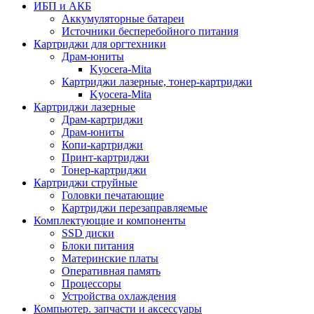
ИБП и АКБ
Аккумуляторные батареи
Источники бесперебойного питания
Картриджи для оргтехники
Драм-юниты
Kyocera-Mita
Картриджи лазерные, тонер-картриджи
Kyocera-Mita
Картриджи лазерные
Драм-картриджи
Драм-юниты
Копи-картриджи
Принт-картриджи
Тонер-картриджи
Картриджи струйные
Головки печатающие
Картриджи перезаправляемые
Комплектующие и компоненты
SSD диски
Блоки питания
Материнские платы
Оперативная память
Процессоры
Устройства охлаждения
Компьютер. запчасти и аксессуары