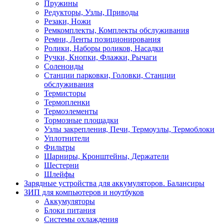
Пружины
Редукторы, Узлы, Приводы
Резаки, Ножи
Ремкомплекты, Комплекты обслуживания
Ремни, Ленты позиционирования
Ролики, Наборы роликов, Насадки
Ручки, Кнопки, Флажки, Рычаги
Соленоиды
Станции парковки, Головки, Станции
обслуживания
Термисторы
Термопленки
Термоэлементы
Тормозные площадки
Узлы закрепления, Печи, Термоузлы, Термоблоки
Уплотнители
Фильтры
Шарниры, Кронштейны, Держатели
Шестерни
Шлейфы
Зарядные устройства для аккумуляторов. Балансиры
ЗИП для компьютеров и ноутбуков
Аккумуляторы
Блоки питания
Системы охлаждения