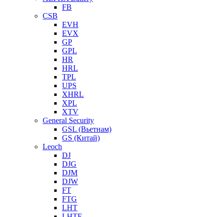
FB
CSB
EVH
EVX
GP
GPL
HR
HRL
TPL
UPS
XHRL
XPL
XTV
General Security
GSL (Вьетнам)
GS (Китай)
Leoch
DJ
DJG
DJM
DJW
FT
FTG
LHT
LHTF