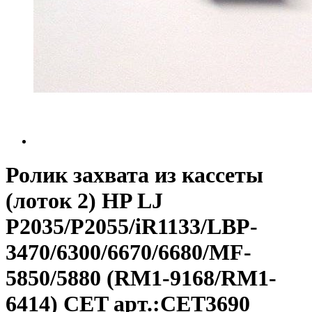
Ролик захвата из кассеты
(лоток 2) HP LJ
P2035/P2055/iR1133/LBP-
3470/6300/6670/6680/MF-
5850/5880 (RM1-9168/RM1-
6414) CET арт.:CET3690