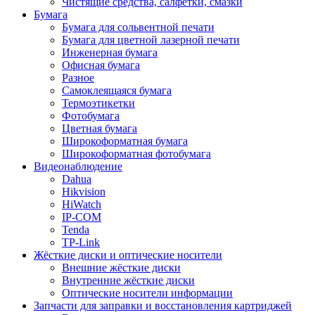
Чистящие средства, салфетки, смазки
Бумага
Бумага для сольвентной печати
Бумага для цветной лазерной печати
Инженерная бумага
Офисная бумага
Разное
Самоклеящаяся бумага
Термоэтикетки
Фотобумага
Цветная бумага
Широкоформатная бумага
Широкоформатная фотобумага
Видеонаблюдение
Dahua
Hikvision
HiWatch
IP-COM
Tenda
TP-Link
Жёсткие диски и оптические носители
Внешние жёсткие диски
Внутренние жёсткие диски
Оптические носители информации
Запчасти для заправки и восстановления картриджей