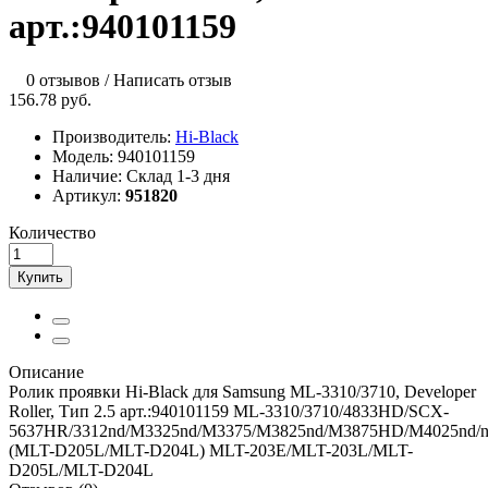
арт.:940101159
0 отзывов
/
Написать отзыв
156.78 руб.
Производитель:
Hi-Black
Модель:
940101159
Наличие:
Склад 1-3 дня
Артикул:
951820
Количество
Купить
Описание
Ролик проявки Hi-Black для Samsung ML-3310/3710, Developer
Roller, Тип 2.5 арт.:940101159 ML-3310/3710/4833HD/SCX-
5637HR/3312nd/M3325nd/M3375/M3825nd/M3875HD/M4025nd/
(MLT-D205L/MLT-D204L) MLT-203E/MLT-203L/MLT-
D205L/MLT-D204L