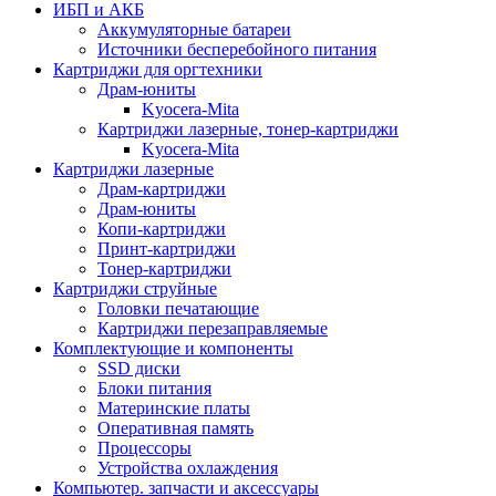
ИБП и АКБ
Аккумуляторные батареи
Источники бесперебойного питания
Картриджи для оргтехники
Драм-юниты
Kyocera-Mita
Картриджи лазерные, тонер-картриджи
Kyocera-Mita
Картриджи лазерные
Драм-картриджи
Драм-юниты
Копи-картриджи
Принт-картриджи
Тонер-картриджи
Картриджи струйные
Головки печатающие
Картриджи перезаправляемые
Комплектующие и компоненты
SSD диски
Блоки питания
Материнские платы
Оперативная память
Процессоры
Устройства охлаждения
Компьютер. запчасти и аксессуары