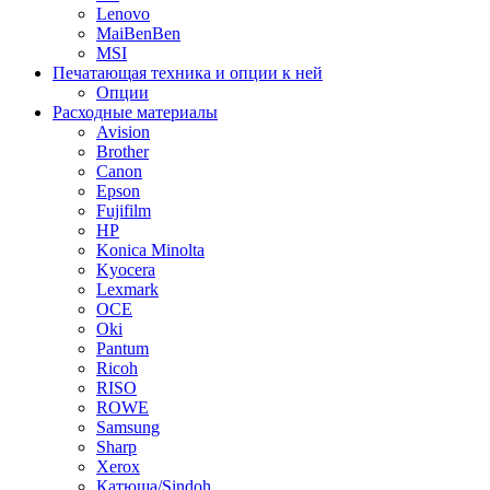
Lenovo
MaiBenBen
MSI
Печатающая техника и опции к ней
Опции
Расходные материалы
Avision
Brother
Canon
Epson
Fujifilm
HP
Konica Minolta
Kyocera
Lexmark
OCE
Oki
Pantum
Ricoh
RISO
ROWE
Samsung
Sharp
Xerox
Катюша/Sindoh