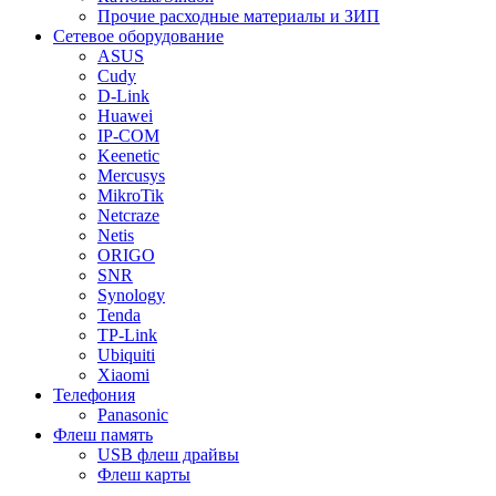
Прочие расходные материалы и ЗИП
Сетевое оборудование
ASUS
Cudy
D-Link
Huawei
IP-COM
Keenetic
Mercusys
MikroTik
Netcraze
Netis
ORIGO
SNR
Synology
Tenda
TP-Link
Ubiquiti
Xiaomi
Телефония
Panasonic
Флеш память
USB флеш драйвы
Флеш карты