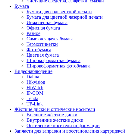
Чистящие средства, салфетки, смазки
Бумага
Бумага для сольвентной печати
Бумага для цветной лазерной печати
Инженерная бумага
Офисная бумага
Разное
Самоклеящаяся бумага
Термоэтикетки
Фотобумага
Цветная бумага
Широкоформатная бумага
Широкоформатная фотобумага
Видеонаблюдение
Dahua
Hikvision
HiWatch
IP-COM
Tenda
TP-Link
Жёсткие диски и оптические носители
Внешние жёсткие диски
Внутренние жёсткие диски
Оптические носители информации
Запчасти для заправки и восстановления картриджей