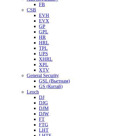
FB
CSB
EVH
EVX
GP
GPL
HR
HRL
TPL
UPS
XHRL
XPL
XTV
General Security
GSL (Вьетнам)
GS (Китай)
Leoch
DJ
DJG
DJM
DJW
FT
FTG
LHT
LHTF