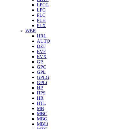
LPCG
LPG
PLC
PLH
PLX
WBR
HRL
AUTO
DZF
EVF
EVX
GP
GPC
GPL
GPLG
GPLi
HP
HPS
HR
HTL
MB
MBC
MBG
MBLi