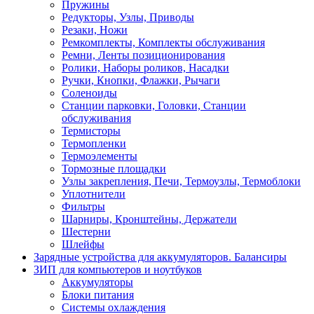
Пружины
Редукторы, Узлы, Приводы
Резаки, Ножи
Ремкомплекты, Комплекты обслуживания
Ремни, Ленты позиционирования
Ролики, Наборы роликов, Насадки
Ручки, Кнопки, Флажки, Рычаги
Соленоиды
Станции парковки, Головки, Станции
обслуживания
Термисторы
Термопленки
Термоэлементы
Тормозные площадки
Узлы закрепления, Печи, Термоузлы, Термоблоки
Уплотнители
Фильтры
Шарниры, Кронштейны, Держатели
Шестерни
Шлейфы
Зарядные устройства для аккумуляторов. Балансиры
ЗИП для компьютеров и ноутбуков
Аккумуляторы
Блоки питания
Системы охлаждения