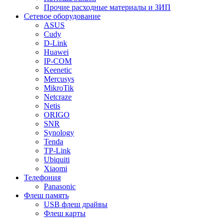
Прочие расходные материалы и ЗИП
Сетевое оборудование
ASUS
Cudy
D-Link
Huawei
IP-COM
Keenetic
Mercusys
MikroTik
Netcraze
Netis
ORIGO
SNR
Synology
Tenda
TP-Link
Ubiquiti
Xiaomi
Телефония
Panasonic
Флеш память
USB флеш драйвы
Флеш карты