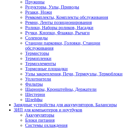
Пружины
Редукторы, Узлы, Приводы
Резаки, Ножи
Ремкомплекты, Комплекты обслуживания
Ремни, Ленты позиционирования
Ролики, Наборы роликов, Насадки
Ручки, Кнопки, Флажки, Рычаги
Соленоиды
Станции парковки, Головки, Станции
обслуживания
Термисторы
Термопленки
Термоэлементы
Тормозные площадки
Узлы закрепления, Печи, Термоузлы, Термоблоки
Уплотнители
Фильтры
Шарниры, Кронштейны, Держатели
Шестерни
Шлейфы
Зарядные устройства для аккумуляторов. Балансиры
ЗИП для компьютеров и ноутбуков
Аккумуляторы
Блоки питания
Системы охлаждения