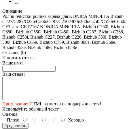
Описание
Ролик очистки ролика заряда для KONICA MINOLTA Bizhub
C227/C287/C226/C266/C287/C250i/300i/360i/C450i/C550i/C650i/
CET арт.:CET7167 KONICA MINOLTA: Bizhub C750i, Bizhub
C650i, Bizhub C550i, Bizhub C450i, Bizhub C287, Bizhub C266,
Bizhub C250i, Bizhub C227, Bizhub C226, Bizhub 360i, Bizhub
300i, Bizhub C659, Bizhub C759, Bizhub 308e, Bizhub 368e,
Bizhub 458e, Bizhub 558e, Bizhub 658e
Отзывов (0)
Написать отзыв
Ваше имя:
Ваш отзыв:
Примечание:
HTML разметка не поддерживается!
Используйте обычный текст.
Оценка:
Плохо
Хорошо
Продолжить