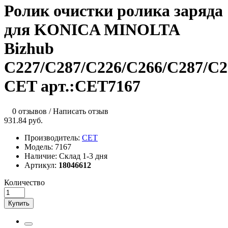
Ролик очистки ролика заряда
для KONICA MINOLTA
Bizhub
C227/C287/C226/C266/C287/C250
CET арт.:CET7167
0 отзывов
/
Написать отзыв
931.84 руб.
Производитель:
CET
Модель:
7167
Наличие:
Склад 1-3 дня
Артикул:
18046612
Количество
Купить