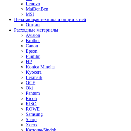
Lenovo
MaiBenBen
MSI
Печатающая техника и опции к ней
Опции
Расходные материалы
Avision
Brother
Canon
Epson
Fujifilm
HP
Konica Minolta
Kyocera
Lexmark
OCE
Oki
Pantum
Ricoh
RISO
ROWE
Samsung
Sharp
Xerox
Катюша/Sindoh