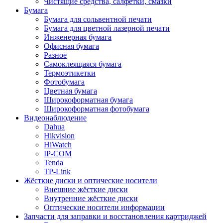
Чистящие средства, салфетки, смазки
Бумага
Бумага для сольвентной печати
Бумага для цветной лазерной печати
Инженерная бумага
Офисная бумага
Разное
Самоклеящаяся бумага
Термоэтикетки
Фотобумага
Цветная бумага
Широкоформатная бумага
Широкоформатная фотобумага
Видеонаблюдение
Dahua
Hikvision
HiWatch
IP-COM
Tenda
TP-Link
Жёсткие диски и оптические носители
Внешние жёсткие диски
Внутренние жёсткие диски
Оптические носители информации
Запчасти для заправки и восстановления картриджей