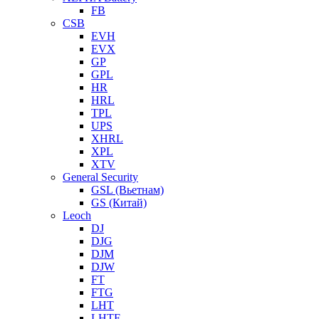
FB
CSB
EVH
EVX
GP
GPL
HR
HRL
TPL
UPS
XHRL
XPL
XTV
General Security
GSL (Вьетнам)
GS (Китай)
Leoch
DJ
DJG
DJM
DJW
FT
FTG
LHT
LHTF