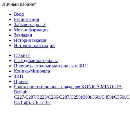
Личный кабинет
Вход
Регистрация
Забыли пароль?
Моя информация
Закладки
История заказов
История транзакций
Главная
Расходные материалы
Прочие расходные материалы и ЗИП
Коника-Минольта
ЗИП
Прочее
Ролик очистки ролика заряда для KONICA MINOLTA
Bizhub
C227/C287/C226/C266/C287/C250i/300i/360i/C450i/C550i/C
CET арт.:CET7167