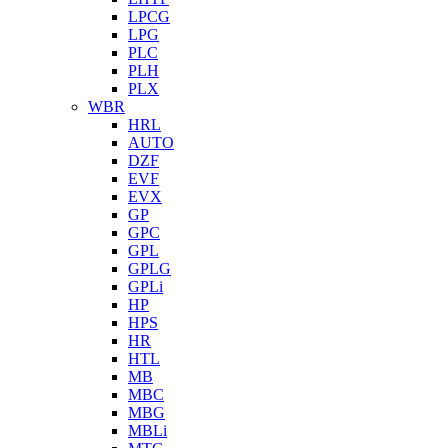
LPCG
LPG
PLC
PLH
PLX
WBR
HRL
AUTO
DZF
EVF
EVX
GP
GPC
GPL
GPLG
GPLi
HP
HPS
HR
HTL
MB
MBC
MBG
MBLi