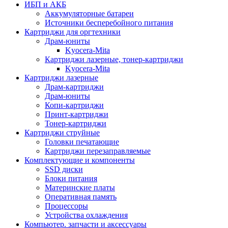
ИБП и АКБ
Аккумуляторные батареи
Источники бесперебойного питания
Картриджи для оргтехники
Драм-юниты
Kyocera-Mita
Картриджи лазерные, тонер-картриджи
Kyocera-Mita
Картриджи лазерные
Драм-картриджи
Драм-юниты
Копи-картриджи
Принт-картриджи
Тонер-картриджи
Картриджи струйные
Головки печатающие
Картриджи перезаправляемые
Комплектующие и компоненты
SSD диски
Блоки питания
Материнские платы
Оперативная память
Процессоры
Устройства охлаждения
Компьютер. запчасти и аксессуары