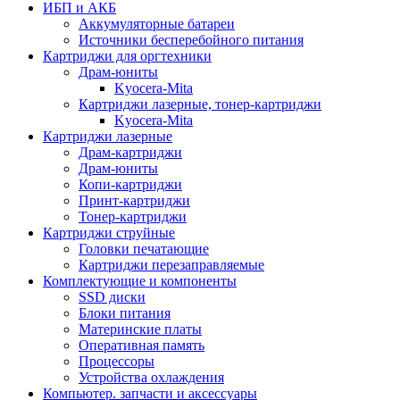
ИБП и АКБ
Аккумуляторные батареи
Источники бесперебойного питания
Картриджи для оргтехники
Драм-юниты
Kyocera-Mita
Картриджи лазерные, тонер-картриджи
Kyocera-Mita
Картриджи лазерные
Драм-картриджи
Драм-юниты
Копи-картриджи
Принт-картриджи
Тонер-картриджи
Картриджи струйные
Головки печатающие
Картриджи перезаправляемые
Комплектующие и компоненты
SSD диски
Блоки питания
Материнские платы
Оперативная память
Процессоры
Устройства охлаждения
Компьютер. запчасти и аксессуары