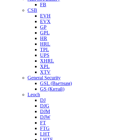
FB
CSB
EVH
EVX
GP
GPL
HR
HRL
TPL
UPS
XHRL
XPL
XTV
General Security
GSL (Вьетнам)
GS (Китай)
Leoch
DJ
DJG
DJM
DJW
FT
FTG
LHT
LHTF