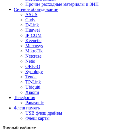
Прочие расходные материалы и ЗИП
Сетевое оборудование
ASUS
Cudy
D-Link
Huawei
IP-COM
Keenetic
Mercusys
MikroTik
Netcraze
Netis
ORIGO
Synology
Tenda
TP-Link
Ubiquiti
Xiaomi
Телефония
Panasonic
Флеш память
USB флеш драйвы
Флеш карты
Личный кабинет