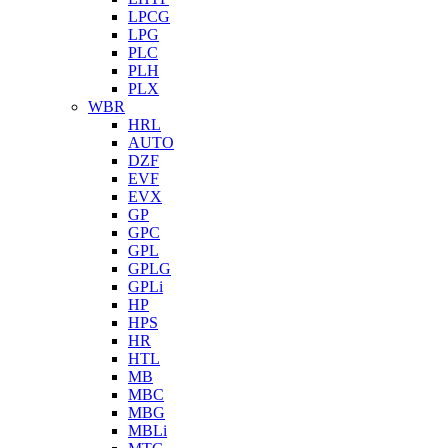
LPCG
LPG
PLC
PLH
PLX
WBR
HRL
AUTO
DZF
EVF
EVX
GP
GPC
GPL
GPLG
GPLi
HP
HPS
HR
HTL
MB
MBC
MBG
MBLi