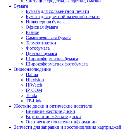
Чистящие средства, салфетки, смазки
Бумага
Бумага для сольвентной печати
Бумага для цветной лазерной печати
Инженерная бумага
Офисная бумага
Разное
Самоклеящаяся бумага
Термоэтикетки
Фотобумага
Цветная бумага
Широкоформатная бумага
Широкоформатная фотобумага
Видеонаблюдение
Dahua
Hikvision
HiWatch
IP-COM
Tenda
TP-Link
Жёсткие диски и оптические носители
Внешние жёсткие диски
Внутренние жёсткие диски
Оптические носители информации
Запчасти для заправки и восстановления картриджей