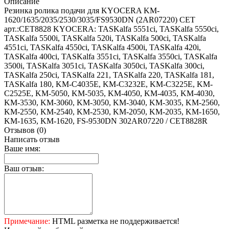
Описание
Резинка ролика подачи для KYOCERA KM-
1620/1635/2035/2530/3035/FS9530DN (2AR07220) CET
арт.:CET8828 KYOCERA: TASKalfa 5551ci, TASKalfa 5550ci,
TASKalfa 5500i, TASKalfa 520i, TASKalfa 500ci, TASKalfa
4551ci, TASKalfa 4550ci, TASKalfa 4500i, TASKalfa 420i,
TASKalfa 400ci, TASKalfa 3551ci, TASKalfa 3550ci, TASKalfa
3500i, TASKalfa 3051ci, TASKalfa 3050ci, TASKalfa 300ci,
TASKalfa 250ci, TASKalfa 221, TASKalfa 220, TASKalfa 181,
TASKalfa 180, KM-C4035E, KM-C3232E, KM-C3225E, KM-
C2525E, KM-5050, KM-5035, KM-4050, KM-4035, KM-4030,
KM-3530, KM-3060, KM-3050, KM-3040, KM-3035, KM-2560,
KM-2550, KM-2540, KM-2530, KM-2050, KM-2035, KM-1650,
KM-1635, KM-1620, FS-9530DN 302AR07220 / CET8828R
Отзывов (0)
Написать отзыв
Ваше имя:
Ваш отзыв:
Примечание:
HTML разметка не поддерживается!