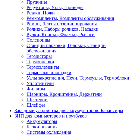
Пружины
Редукторы, Узлы, Приводы
Резаки, Ножи
Ремкомплекты, Комплекты обслуживания
Ремни, Ленты позиционирования
Ролики, Наборы роликов, Насадки
Ручки, Кнопки, Флажки, Рычаги
Соленоиды
Станции парковки, Головки, Станции
обслуживания
Термисторы
Термопленки
Термоэлементы
Тормозные площадки
Узлы закрепления, Печи, Термоузлы, Термоблоки
Уплотнители
Фильтры
Шарниры, Кронштейны, Держатели
Шестерни
Шлейфы
Зарядные устройства для аккумуляторов. Балансиры
ЗИП для компьютеров и ноутбуков
Аккумуляторы
Блоки питания
Системы охлаждения