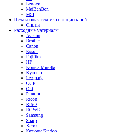
Lenovo
MaiBenBen
MSI
Печатающая техника и опции к ней
Опции
Расходные материалы
Avision
Brother
Canon
Epson
Fujifilm
HP
Konica Minolta
Kyocera
Lexmark
OCE
Oki
Pantum
Ricoh
RISO
ROWE
Samsung
Sharp
Xerox
Катюша/Sindoh