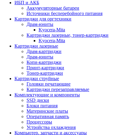
ИБП и АКБ
Аккумуляторные батареи
Источники бесперебойного питания
Картриджи для оргтехники
Драм-юниты
Kyocera-Mita
Картриджи лазерные, тонер-картриджи
Kyocera-Mita
Картриджи лазерные
Драм-картриджи
Драм-юниты
Копи-картриджи
Принт-картриджи
Тонер-картриджи
Картриджи струйные
Головки печатающие
Картриджи перезаправляемые
Комплектующие и компоненты
SSD диски
Блоки питания
Материнские платы
Оперативная память
Процессоры
Устройства охлаждения
Компьютер. запчасти и аксессуары