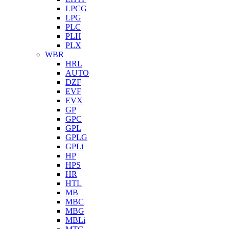
LPCG
LPG
PLC
PLH
PLX
WBR
HRL
AUTO
DZF
EVF
EVX
GP
GPC
GPL
GPLG
GPLi
HP
HPS
HR
HTL
MB
MBC
MBG
MBLi