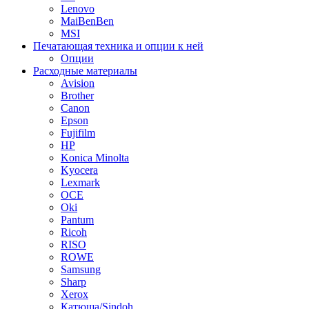
Lenovo
MaiBenBen
MSI
Печатающая техника и опции к ней
Опции
Расходные материалы
Avision
Brother
Canon
Epson
Fujifilm
HP
Konica Minolta
Kyocera
Lexmark
OCE
Oki
Pantum
Ricoh
RISO
ROWE
Samsung
Sharp
Xerox
Катюша/Sindoh