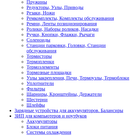
Пружины
Редукторы, Узлы, Приводы
Резаки, Ножи
Ремкомплекты, Комплекты обслуживания
Ремни, Ленты позиционирования
Ролики, Наборы роликов, Насадки
Ручки, Кнопки, Флажки, Рычаги
Соленоиды
Станции парковки, Головки, Станции
обслуживания
Термисторы
Термопленки
Термоэлементы
Тормозные площадки
Узлы закрепления, Печи, Термоузлы, Термоблоки
Уплотнители
Фильтры
Шарниры, Кронштейны, Держатели
Шестерни
Шлейфы
Зарядные устройства для аккумуляторов. Балансиры
ЗИП для компьютеров и ноутбуков
Аккумуляторы
Блоки питания
Системы охлаждения