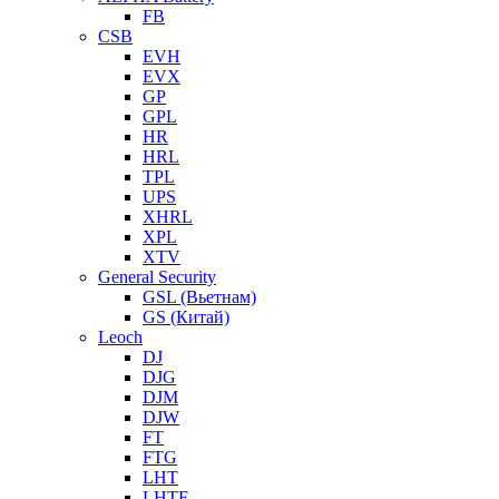
FB
CSB
EVH
EVX
GP
GPL
HR
HRL
TPL
UPS
XHRL
XPL
XTV
General Security
GSL (Вьетнам)
GS (Китай)
Leoch
DJ
DJG
DJM
DJW
FT
FTG
LHT
LHTF