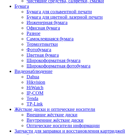
Чистящие средства, салфетки, смазки
Бумага
Бумага для сольвентной печати
Бумага для цветной лазерной печати
Инженерная бумага
Офисная бумага
Разное
Самоклеящаяся бумага
Термоэтикетки
Фотобумага
Цветная бумага
Широкоформатная бумага
Широкоформатная фотобумага
Видеонаблюдение
Dahua
Hikvision
HiWatch
IP-COM
Tenda
TP-Link
Жёсткие диски и оптические носители
Внешние жёсткие диски
Внутренние жёсткие диски
Оптические носители информации
Запчасти для заправки и восстановления картриджей