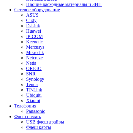
Прочие расходные материалы и ЗИП
Сетевое оборудование
ASUS
Cudy
D-Link
Huawei
IP-COM
Keenetic
Mercusys
MikroTik
Netcraze
Netis
ORIGO
SNR
Synology
Tenda
TP-Link
Ubiquiti
Xiaomi
Телефония
Panasonic
Флеш память
USB флеш драйвы
Флеш карты