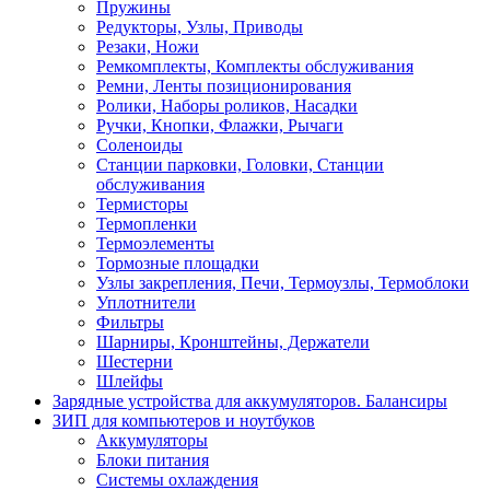
Пружины
Редукторы, Узлы, Приводы
Резаки, Ножи
Ремкомплекты, Комплекты обслуживания
Ремни, Ленты позиционирования
Ролики, Наборы роликов, Насадки
Ручки, Кнопки, Флажки, Рычаги
Соленоиды
Станции парковки, Головки, Станции
обслуживания
Термисторы
Термопленки
Термоэлементы
Тормозные площадки
Узлы закрепления, Печи, Термоузлы, Термоблоки
Уплотнители
Фильтры
Шарниры, Кронштейны, Держатели
Шестерни
Шлейфы
Зарядные устройства для аккумуляторов. Балансиры
ЗИП для компьютеров и ноутбуков
Аккумуляторы
Блоки питания
Системы охлаждения