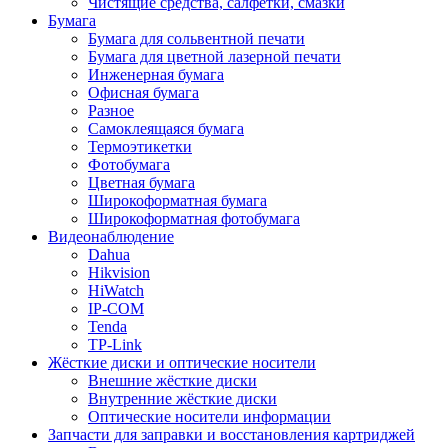
Чистящие средства, салфетки, смазки
Бумага
Бумага для сольвентной печати
Бумага для цветной лазерной печати
Инженерная бумага
Офисная бумага
Разное
Самоклеящаяся бумага
Термоэтикетки
Фотобумага
Цветная бумага
Широкоформатная бумага
Широкоформатная фотобумага
Видеонаблюдение
Dahua
Hikvision
HiWatch
IP-COM
Tenda
TP-Link
Жёсткие диски и оптические носители
Внешние жёсткие диски
Внутренние жёсткие диски
Оптические носители информации
Запчасти для заправки и восстановления картриджей