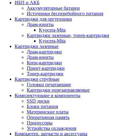
ИБП и АКБ
Аккумуляторные батареи
Источники бесперебойного питания
Картриджи для оргтехники
Драм-юниты
Kyocera-Mita
Картриджи лазерные, тонер-картриджи
Kyocera-Mita
Картриджи лазерные
Драм-картриджи
Драм-юниты
Копи-картриджи
Принт-картриджи
Тонер-картриджи
Картриджи струйные
Головки печатающие
Картриджи перезаправляемые
Комплектующие и компоненты
SSD диски
Блоки питания
Материнские платы
Оперативная память
Процессоры
Устройства охлаждения
Компьютер. запчасти и аксессуары