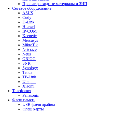
Прочие расходные материалы и ЗИП
Сетевое оборудование
ASUS
Cudy
D-Link
Huawei
IP-COM
Keenetic
Mercusys
MikroTik
Netcraze
Netis
ORIGO
SNR
Synology
Tenda
TP-Link
Ubiquiti
Xiaomi
Телефония
Panasonic
Флеш память
USB флеш драйвы
Флеш карты