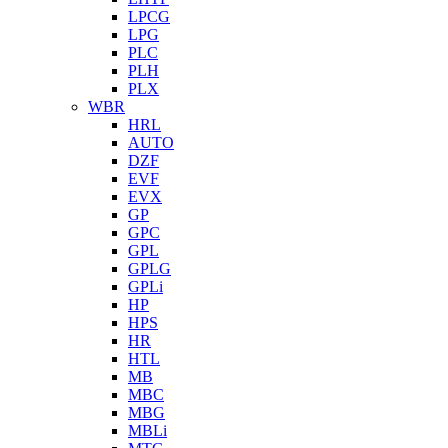
LPCG
LPG
PLC
PLH
PLX
WBR
HRL
AUTO
DZF
EVF
EVX
GP
GPC
GPL
GPLG
GPLi
HP
HPS
HR
HTL
MB
MBC
MBG
MBLi