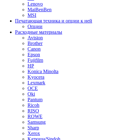
Lenovo
MaiBenBen
MSI
Печатающая техника и опции к ней
Опции
Расходные материалы
Avision
Brother
Canon
Epson
Fujifilm
HP
Konica Minolta
Kyocera
Lexmark
OCE
Oki
Pantum
Ricoh
RISO
ROWE
Samsung
Sharp
Xerox
Катюша/Sindoh