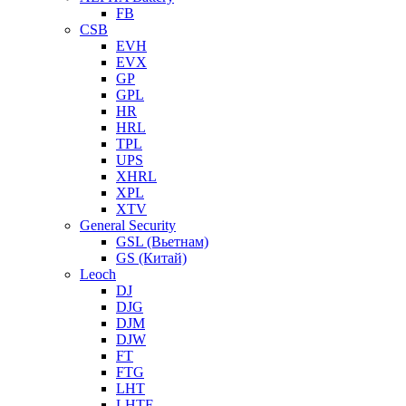
FB
CSB
EVH
EVX
GP
GPL
HR
HRL
TPL
UPS
XHRL
XPL
XTV
General Security
GSL (Вьетнам)
GS (Китай)
Leoch
DJ
DJG
DJM
DJW
FT
FTG
LHT
LHTF