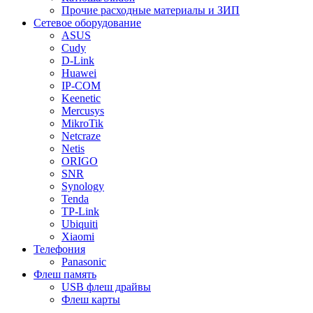
Прочие расходные материалы и ЗИП
Сетевое оборудование
ASUS
Cudy
D-Link
Huawei
IP-COM
Keenetic
Mercusys
MikroTik
Netcraze
Netis
ORIGO
SNR
Synology
Tenda
TP-Link
Ubiquiti
Xiaomi
Телефония
Panasonic
Флеш память
USB флеш драйвы
Флеш карты