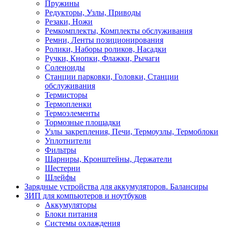
Пружины
Редукторы, Узлы, Приводы
Резаки, Ножи
Ремкомплекты, Комплекты обслуживания
Ремни, Ленты позиционирования
Ролики, Наборы роликов, Насадки
Ручки, Кнопки, Флажки, Рычаги
Соленоиды
Станции парковки, Головки, Станции
обслуживания
Термисторы
Термопленки
Термоэлементы
Тормозные площадки
Узлы закрепления, Печи, Термоузлы, Термоблоки
Уплотнители
Фильтры
Шарниры, Кронштейны, Держатели
Шестерни
Шлейфы
Зарядные устройства для аккумуляторов. Балансиры
ЗИП для компьютеров и ноутбуков
Аккумуляторы
Блоки питания
Системы охлаждения