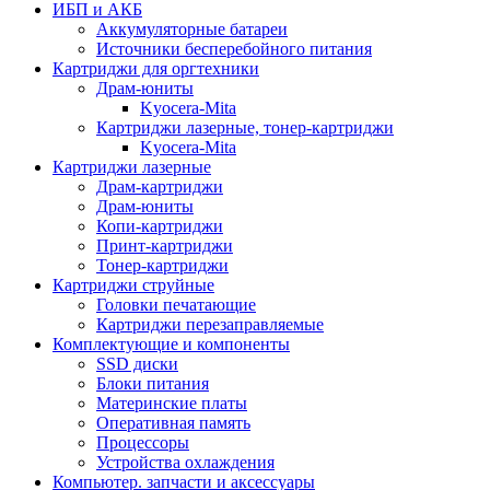
ИБП и АКБ
Аккумуляторные батареи
Источники бесперебойного питания
Картриджи для оргтехники
Драм-юниты
Kyocera-Mita
Картриджи лазерные, тонер-картриджи
Kyocera-Mita
Картриджи лазерные
Драм-картриджи
Драм-юниты
Копи-картриджи
Принт-картриджи
Тонер-картриджи
Картриджи струйные
Головки печатающие
Картриджи перезаправляемые
Комплектующие и компоненты
SSD диски
Блоки питания
Материнские платы
Оперативная память
Процессоры
Устройства охлаждения
Компьютер. запчасти и аксессуары