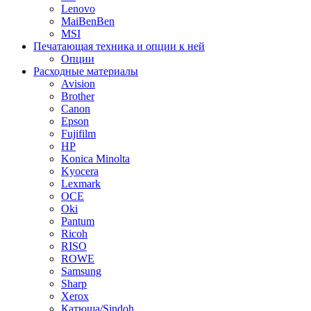
Lenovo
MaiBenBen
MSI
Печатающая техника и опции к ней
Опции
Расходные материалы
Avision
Brother
Canon
Epson
Fujifilm
HP
Konica Minolta
Kyocera
Lexmark
OCE
Oki
Pantum
Ricoh
RISO
ROWE
Samsung
Sharp
Xerox
Катюша/Sindoh