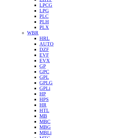
LPCG
LPG
PLC
PLH
PLX
WBR
HRL
AUTO
DZF
EVF
EVX
GP
GPC
GPL
GPLG
GPLi
HP
HPS
HR
HTL
MB
MBC
MBG
MBLi