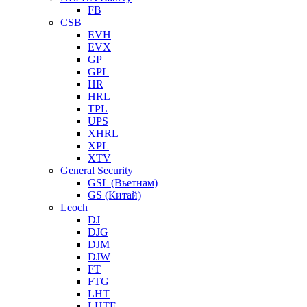
FB
CSB
EVH
EVX
GP
GPL
HR
HRL
TPL
UPS
XHRL
XPL
XTV
General Security
GSL (Вьетнам)
GS (Китай)
Leoch
DJ
DJG
DJM
DJW
FT
FTG
LHT
LHTF