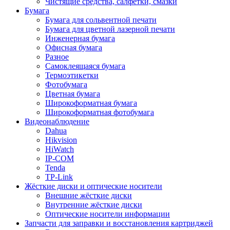
Чистящие средства, салфетки, смазки
Бумага
Бумага для сольвентной печати
Бумага для цветной лазерной печати
Инженерная бумага
Офисная бумага
Разное
Самоклеящаяся бумага
Термоэтикетки
Фотобумага
Цветная бумага
Широкоформатная бумага
Широкоформатная фотобумага
Видеонаблюдение
Dahua
Hikvision
HiWatch
IP-COM
Tenda
TP-Link
Жёсткие диски и оптические носители
Внешние жёсткие диски
Внутренние жёсткие диски
Оптические носители информации
Запчасти для заправки и восстановления картриджей