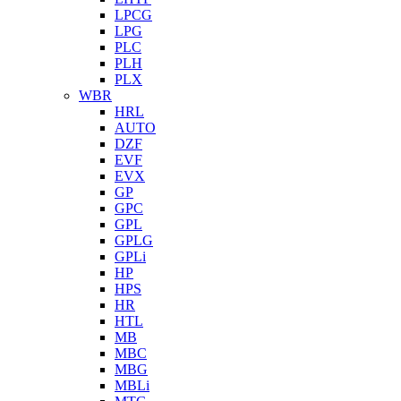
LPCG
LPG
PLC
PLH
PLX
WBR
HRL
AUTO
DZF
EVF
EVX
GP
GPC
GPL
GPLG
GPLi
HP
HPS
HR
HTL
MB
MBC
MBG
MBLi