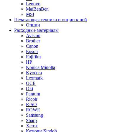
Lenovo
MaiBenBen
MSI
Печатающая техника и опции к ней
Опции
Расходные материалы
Avision
Brother
Canon
Epson
Fujifilm
HP
Konica Minolta
Kyocera
Lexmark
OCE
Oki
Pantum
Ricoh
RISO
ROWE
Samsung
Sharp
Xerox
Катюша/Sindoh