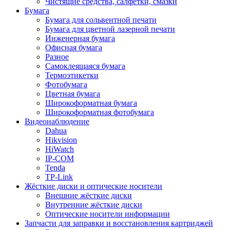
Чистящие средства, салфетки, смазки
Бумага
Бумага для сольвентной печати
Бумага для цветной лазерной печати
Инженерная бумага
Офисная бумага
Разное
Самоклеящаяся бумага
Термоэтикетки
Фотобумага
Цветная бумага
Широкоформатная бумага
Широкоформатная фотобумага
Видеонаблюдение
Dahua
Hikvision
HiWatch
IP-COM
Tenda
TP-Link
Жёсткие диски и оптические носители
Внешние жёсткие диски
Внутренние жёсткие диски
Оптические носители информации
Запчасти для заправки и восстановления картриджей