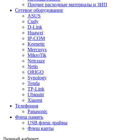
Прочие расходные материалы и ЗИП
Сетевое оборудование
ASUS
Cudy
D-Link
Huawei
IP-COM
Keenetic
Mercusys
MikroTik
Netcraze
Netis
ORIGO
Synology
Tenda
TP-Link
Ubiquiti
Xiaomi
Телефония
Panasonic
Флеш память
USB флеш драйвы
Флеш карты
Личный кабинет