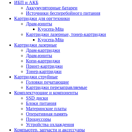
ИБП и АКБ
Аккумуляторные батареи
Источники бесперебойного питания
Картриджи для оргтехники
Драм-юниты
Kyocera-Mita
Картриджи лазерные, тонер-картриджи
Kyocera-Mita
Картриджи лазерные
Драм-картриджи
Драм-юниты
Копи-картриджи
Принт-картриджи
Тонер-картриджи
Картриджи струйные
Головки печатающие
Картриджи перезаправляемые
Комплектующие и компоненты
SSD диски
Блоки питания
Материнские платы
Оперативная память
Процессоры
Устройства охлаждения
Компьютер. запчасти и аксессуары