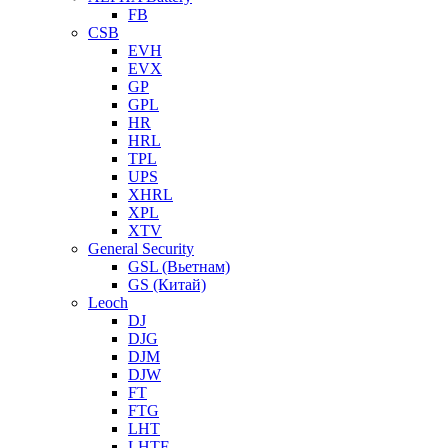
FB
CSB
EVH
EVX
GP
GPL
HR
HRL
TPL
UPS
XHRL
XPL
XTV
General Security
GSL (Вьетнам)
GS (Китай)
Leoch
DJ
DJG
DJM
DJW
FT
FTG
LHT
LHTF