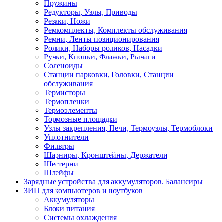
Пружины
Редукторы, Узлы, Приводы
Резаки, Ножи
Ремкомплекты, Комплекты обслуживания
Ремни, Ленты позиционирования
Ролики, Наборы роликов, Насадки
Ручки, Кнопки, Флажки, Рычаги
Соленоиды
Станции парковки, Головки, Станции
обслуживания
Термисторы
Термопленки
Термоэлементы
Тормозные площадки
Узлы закрепления, Печи, Термоузлы, Термоблоки
Уплотнители
Фильтры
Шарниры, Кронштейны, Держатели
Шестерни
Шлейфы
Зарядные устройства для аккумуляторов. Балансиры
ЗИП для компьютеров и ноутбуков
Аккумуляторы
Блоки питания
Системы охлаждения