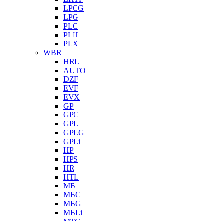
LPCG
LPG
PLC
PLH
PLX
WBR
HRL
AUTO
DZF
EVF
EVX
GP
GPC
GPL
GPLG
GPLi
HP
HPS
HR
HTL
MB
MBC
MBG
MBLi