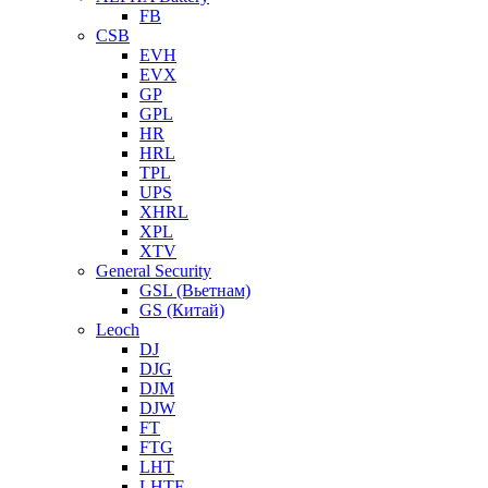
FB
CSB
EVH
EVX
GP
GPL
HR
HRL
TPL
UPS
XHRL
XPL
XTV
General Security
GSL (Вьетнам)
GS (Китай)
Leoch
DJ
DJG
DJM
DJW
FT
FTG
LHT
LHTF