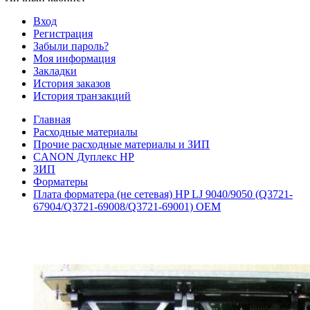
Вход
Регистрация
Забыли пароль?
Моя информация
Закладки
История заказов
История транзакций
Главная
Расходные материалы
Прочие расходные материалы и ЗИП
CANON Дуплекс HP
ЗИП
Форматеры
Плата форматера (не сетевая) HP LJ 9040/9050 (Q3721-
67904/Q3721-69008/Q3721-69001) OEM