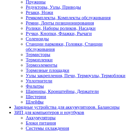
Пружины
Редукторы, Узлы, Приводы
Резаки, Ножи
Ремкомплекты, Комплекты обслуживания
Ремни, Ленты позиционирования
Ролики, Наборы роликов, Насадки
Ручки, Кнопки, Флажки, Рычаги
Соленоиды
Станции парковки, Головки, Станции
обслуживания
Термисторы
Термопленки
Термоэлементы
Тормозные площадки
Узлы закрепления, Печи, Термоузлы, Термоблоки
Уплотнители
Фильтры
Шарниры, Кронштейны, Держатели
Шестерни
Шлейфы
Зарядные устройства для аккумуляторов. Балансиры
ЗИП для компьютеров и ноутбуков
Аккумуляторы
Блоки питания
Системы охлаждения