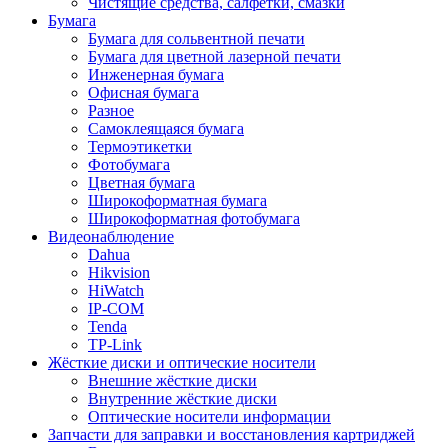
Чистящие средства, салфетки, смазки
Бумага
Бумага для сольвентной печати
Бумага для цветной лазерной печати
Инженерная бумага
Офисная бумага
Разное
Самоклеящаяся бумага
Термоэтикетки
Фотобумага
Цветная бумага
Широкоформатная бумага
Широкоформатная фотобумага
Видеонаблюдение
Dahua
Hikvision
HiWatch
IP-COM
Tenda
TP-Link
Жёсткие диски и оптические носители
Внешние жёсткие диски
Внутренние жёсткие диски
Оптические носители информации
Запчасти для заправки и восстановления картриджей