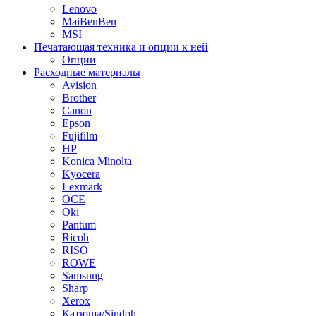
Lenovo
MaiBenBen
MSI
Печатающая техника и опции к ней
Опции
Расходные материалы
Avision
Brother
Canon
Epson
Fujifilm
HP
Konica Minolta
Kyocera
Lexmark
OCE
Oki
Pantum
Ricoh
RISO
ROWE
Samsung
Sharp
Xerox
Катюша/Sindoh