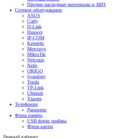
Прочие расходные материалы и ЗИП
Сетевое оборудование
ASUS
Cudy
D-Link
Huawei
IP-COM
Keenetic
Mercusys
MikroTik
Netcraze
Netis
ORIGO
Synology
Tenda
TP-Link
Ubiquiti
Xiaomi
Телефония
Panasonic
Флеш память
USB флеш драйвы
Флеш карты
Личный кабинет