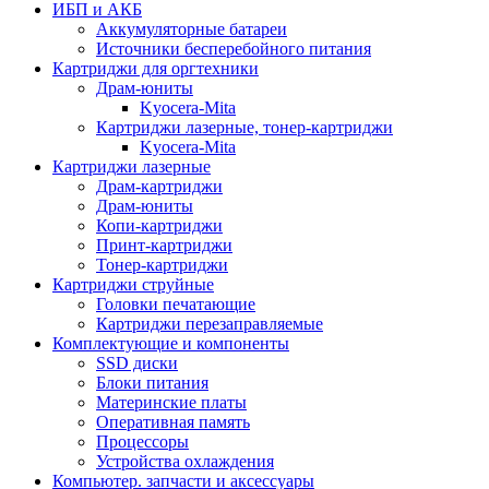
ИБП и АКБ
Аккумуляторные батареи
Источники бесперебойного питания
Картриджи для оргтехники
Драм-юниты
Kyocera-Mita
Картриджи лазерные, тонер-картриджи
Kyocera-Mita
Картриджи лазерные
Драм-картриджи
Драм-юниты
Копи-картриджи
Принт-картриджи
Тонер-картриджи
Картриджи струйные
Головки печатающие
Картриджи перезаправляемые
Комплектующие и компоненты
SSD диски
Блоки питания
Материнские платы
Оперативная память
Процессоры
Устройства охлаждения
Компьютер. запчасти и аксессуары