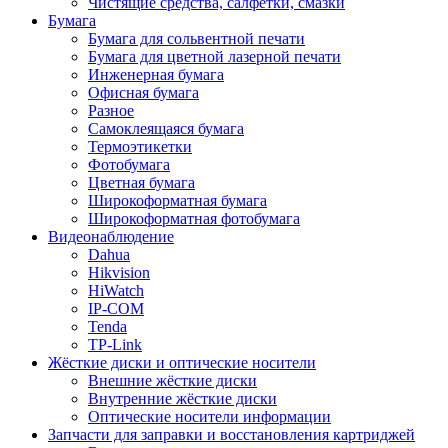
Чистящие средства, салфетки, смазки
Бумага
Бумага для сольвентной печати
Бумага для цветной лазерной печати
Инженерная бумага
Офисная бумага
Разное
Самоклеящаяся бумага
Термоэтикетки
Фотобумага
Цветная бумага
Широкоформатная бумага
Широкоформатная фотобумага
Видеонаблюдение
Dahua
Hikvision
HiWatch
IP-COM
Tenda
TP-Link
Жёсткие диски и оптические носители
Внешние жёсткие диски
Внутренние жёсткие диски
Оптические носители информации
Запчасти для заправки и восстановления картриджей