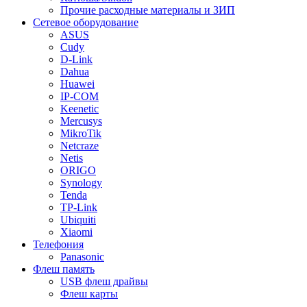
Прочие расходные материалы и ЗИП
Сетевое оборудование
ASUS
Cudy
D-Link
Dahua
Huawei
IP-COM
Keenetic
Mercusys
MikroTik
Netcraze
Netis
ORIGO
Synology
Tenda
TP-Link
Ubiquiti
Xiaomi
Телефония
Panasonic
Флеш память
USB флеш драйвы
Флеш карты