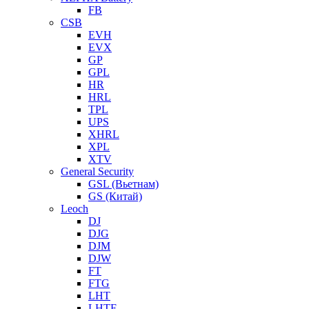
FB
CSB
EVH
EVX
GP
GPL
HR
HRL
TPL
UPS
XHRL
XPL
XTV
General Security
GSL (Вьетнам)
GS (Китай)
Leoch
DJ
DJG
DJM
DJW
FT
FTG
LHT
LHTF