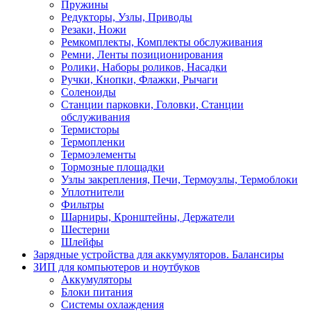
Пружины
Редукторы, Узлы, Приводы
Резаки, Ножи
Ремкомплекты, Комплекты обслуживания
Ремни, Ленты позиционирования
Ролики, Наборы роликов, Насадки
Ручки, Кнопки, Флажки, Рычаги
Соленоиды
Станции парковки, Головки, Станции
обслуживания
Термисторы
Термопленки
Термоэлементы
Тормозные площадки
Узлы закрепления, Печи, Термоузлы, Термоблоки
Уплотнители
Фильтры
Шарниры, Кронштейны, Держатели
Шестерни
Шлейфы
Зарядные устройства для аккумуляторов. Балансиры
ЗИП для компьютеров и ноутбуков
Аккумуляторы
Блоки питания
Системы охлаждения