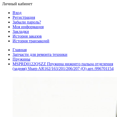
Личный кабинет
Вход
Регистрация
Забыли пароль?
Моя информация
Закладки
История заказов
История транзакций
Главная
Запчасти для ремонта техники
Пружины
MSPRD0122QSZZ Пружина нижнего пальца отделения
(задняя) Sharp AR162/163/201/206/207 (O) арт.:996701154