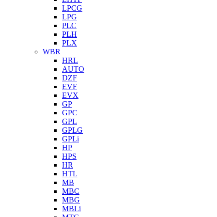
LPCG
LPG
PLC
PLH
PLX
WBR
HRL
AUTO
DZF
EVF
EVX
GP
GPC
GPL
GPLG
GPLi
HP
HPS
HR
HTL
MB
MBC
MBG
MBLi