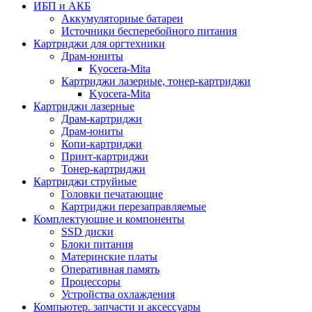
ИБП и АКБ
Аккумуляторные батареи
Источники бесперебойного питания
Картриджи для оргтехники
Драм-юниты
Kyocera-Mita
Картриджи лазерные, тонер-картриджи
Kyocera-Mita
Картриджи лазерные
Драм-картриджи
Драм-юниты
Копи-картриджи
Принт-картриджи
Тонер-картриджи
Картриджи струйные
Головки печатающие
Картриджи перезаправляемые
Комплектующие и компоненты
SSD диски
Блоки питания
Материнские платы
Оперативная память
Процессоры
Устройства охлаждения
Компьютер. запчасти и аксессуары