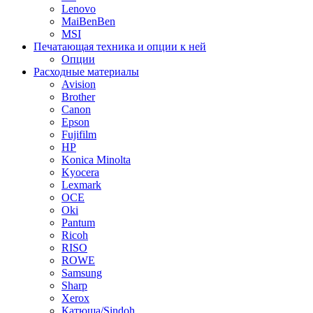
Lenovo
MaiBenBen
MSI
Печатающая техника и опции к ней
Опции
Расходные материалы
Avision
Brother
Canon
Epson
Fujifilm
HP
Konica Minolta
Kyocera
Lexmark
OCE
Oki
Pantum
Ricoh
RISO
ROWE
Samsung
Sharp
Xerox
Катюша/Sindoh