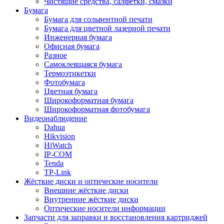
Чистящие средства, салфетки, смазки
Бумага
Бумага для сольвентной печати
Бумага для цветной лазерной печати
Инженерная бумага
Офисная бумага
Разное
Самоклеящаяся бумага
Термоэтикетки
Фотобумага
Цветная бумага
Широкоформатная бумага
Широкоформатная фотобумага
Видеонаблюдение
Dahua
Hikvision
HiWatch
IP-COM
Tenda
TP-Link
Жёсткие диски и оптические носители
Внешние жёсткие диски
Внутренние жёсткие диски
Оптические носители информации
Запчасти для заправки и восстановления картриджей