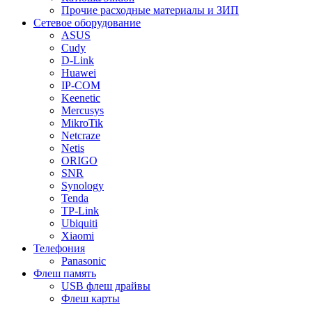
Прочие расходные материалы и ЗИП
Сетевое оборудование
ASUS
Cudy
D-Link
Huawei
IP-COM
Keenetic
Mercusys
MikroTik
Netcraze
Netis
ORIGO
SNR
Synology
Tenda
TP-Link
Ubiquiti
Xiaomi
Телефония
Panasonic
Флеш память
USB флеш драйвы
Флеш карты