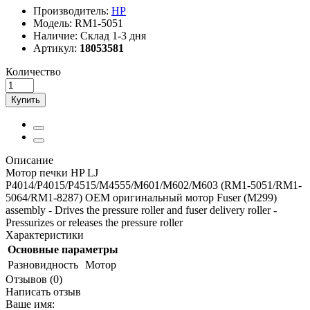
Производитель:
HP
Модель:
RM1-5051
Наличие:
Склад 1-3 дня
Артикул:
18053581
Количество
Купить
Описание
Мотор печки HP LJ
P4014/P4015/P4515/M4555/M601/M602/M603 (RM1-5051/RM1-
5064/RM1-8287) OEM оригинальный мотор Fuser (M299)
assembly - Drives the pressure roller and fuser delivery roller -
Pressurizes or releases the pressure roller
Характеристики
Основные параметры
Разновидность
Мотор
Отзывов (0)
Написать отзыв
Ваше имя: