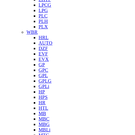
LPCG
LPG
PLC
PLH
PLX
WBR
HRL
AUTO
DZF
EVF
EVX
GP
GPC
GPL
GPLG
GPLi
HP
HPS
HR
HTL
MB
MBC
MBG
MBLi