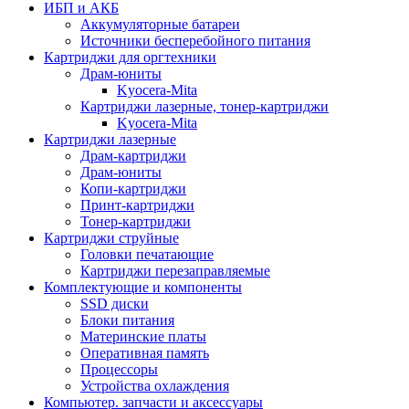
ИБП и АКБ
Аккумуляторные батареи
Источники бесперебойного питания
Картриджи для оргтехники
Драм-юниты
Kyocera-Mita
Картриджи лазерные, тонер-картриджи
Kyocera-Mita
Картриджи лазерные
Драм-картриджи
Драм-юниты
Копи-картриджи
Принт-картриджи
Тонер-картриджи
Картриджи струйные
Головки печатающие
Картриджи перезаправляемые
Комплектующие и компоненты
SSD диски
Блоки питания
Материнские платы
Оперативная память
Процессоры
Устройства охлаждения
Компьютер. запчасти и аксессуары