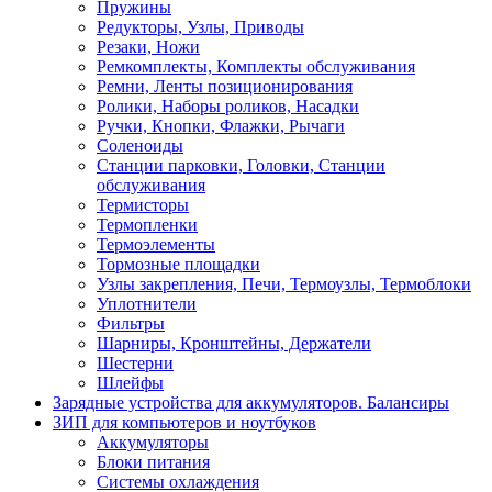
Пружины
Редукторы, Узлы, Приводы
Резаки, Ножи
Ремкомплекты, Комплекты обслуживания
Ремни, Ленты позиционирования
Ролики, Наборы роликов, Насадки
Ручки, Кнопки, Флажки, Рычаги
Соленоиды
Станции парковки, Головки, Станции
обслуживания
Термисторы
Термопленки
Термоэлементы
Тормозные площадки
Узлы закрепления, Печи, Термоузлы, Термоблоки
Уплотнители
Фильтры
Шарниры, Кронштейны, Держатели
Шестерни
Шлейфы
Зарядные устройства для аккумуляторов. Балансиры
ЗИП для компьютеров и ноутбуков
Аккумуляторы
Блоки питания
Системы охлаждения