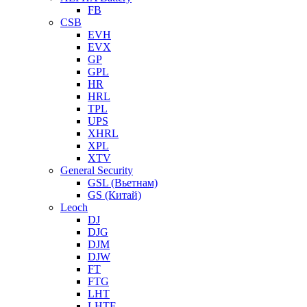
FB
CSB
EVH
EVX
GP
GPL
HR
HRL
TPL
UPS
XHRL
XPL
XTV
General Security
GSL (Вьетнам)
GS (Китай)
Leoch
DJ
DJG
DJM
DJW
FT
FTG
LHT
LHTF