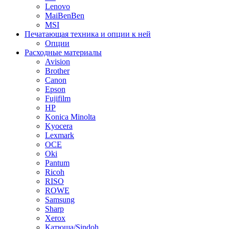
Lenovo
MaiBenBen
MSI
Печатающая техника и опции к ней
Опции
Расходные материалы
Avision
Brother
Canon
Epson
Fujifilm
HP
Konica Minolta
Kyocera
Lexmark
OCE
Oki
Pantum
Ricoh
RISO
ROWE
Samsung
Sharp
Xerox
Катюша/Sindoh