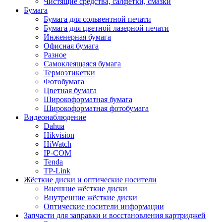
Чистящие средства, салфетки, смазки
Бумага
Бумага для сольвентной печати
Бумага для цветной лазерной печати
Инженерная бумага
Офисная бумага
Разное
Самоклеящаяся бумага
Термоэтикетки
Фотобумага
Цветная бумага
Широкоформатная бумага
Широкоформатная фотобумага
Видеонаблюдение
Dahua
Hikvision
HiWatch
IP-COM
Tenda
TP-Link
Жёсткие диски и оптические носители
Внешние жёсткие диски
Внутренние жёсткие диски
Оптические носители информации
Запчасти для заправки и восстановления картриджей