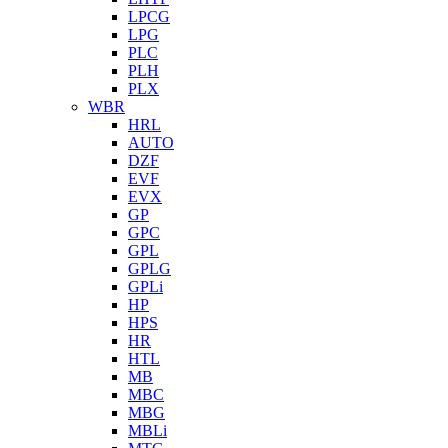
LPCG
LPG
PLC
PLH
PLX
WBR
HRL
AUTO
DZF
EVF
EVX
GP
GPC
GPL
GPLG
GPLi
HP
HPS
HR
HTL
MB
MBC
MBG
MBLi