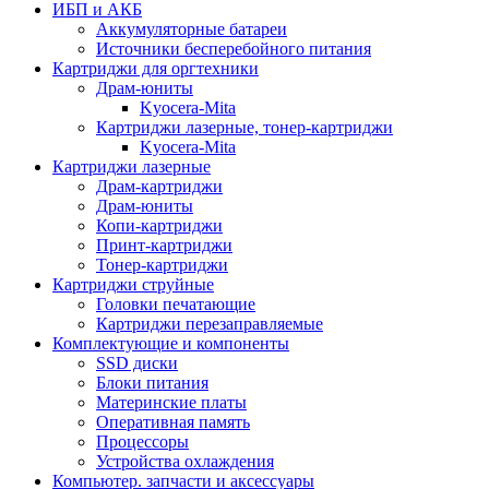
ИБП и АКБ
Аккумуляторные батареи
Источники бесперебойного питания
Картриджи для оргтехники
Драм-юниты
Kyocera-Mita
Картриджи лазерные, тонер-картриджи
Kyocera-Mita
Картриджи лазерные
Драм-картриджи
Драм-юниты
Копи-картриджи
Принт-картриджи
Тонер-картриджи
Картриджи струйные
Головки печатающие
Картриджи перезаправляемые
Комплектующие и компоненты
SSD диски
Блоки питания
Материнские платы
Оперативная память
Процессоры
Устройства охлаждения
Компьютер. запчасти и аксессуары