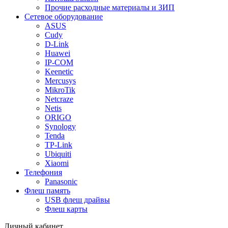
Прочие расходные материалы и ЗИП
Сетевое оборудование
ASUS
Cudy
D-Link
Huawei
IP-COM
Keenetic
Mercusys
MikroTik
Netcraze
Netis
ORIGO
Synology
Tenda
TP-Link
Ubiquiti
Xiaomi
Телефония
Panasonic
Флеш память
USB флеш драйвы
Флеш карты
Личный кабинет