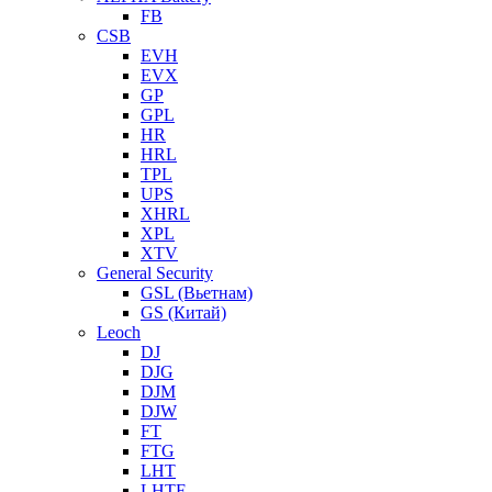
FB
CSB
EVH
EVX
GP
GPL
HR
HRL
TPL
UPS
XHRL
XPL
XTV
General Security
GSL (Вьетнам)
GS (Китай)
Leoch
DJ
DJG
DJM
DJW
FT
FTG
LHT
LHTF