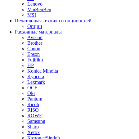
Lenovo
MaiBenBen
MSI
Печатающая техника и опции к ней
Опции
Расходные материалы
Avision
Brother
Canon
Epson
Fujifilm
HP
Konica Minolta
Kyocera
Lexmark
OCE
Oki
Pantum
Ricoh
RISO
ROWE
Samsung
Sharp
Xerox
Катюша/Sindoh