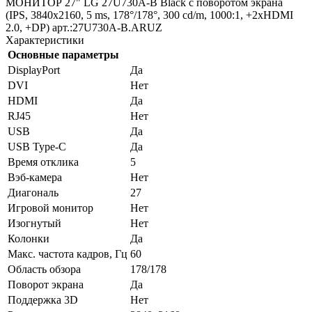
МОНИТОР 27" LG 27U730A-B Black с поворотом экрана
(IPS, 3840x2160, 5 ms, 178°/178°, 300 cd/m, 1000:1, +2хHDMI
2.0, +DP) арт.:27U730A-B.ARUZ
Характеристики
Основные параметры
DisplayPort
Да
DVI
Нет
HDMI
Да
RJ45
Нет
USB
Да
USB Type-C
Да
Время отклика
5
Вэб-камера
Нет
Диагональ
27
Игровой монитор
Нет
Изогнутый
Нет
Колонки
Да
Макс. частота кадров, Гц
60
Область обзора
178/178
Поворот экрана
Да
Поддержка 3D
Нет