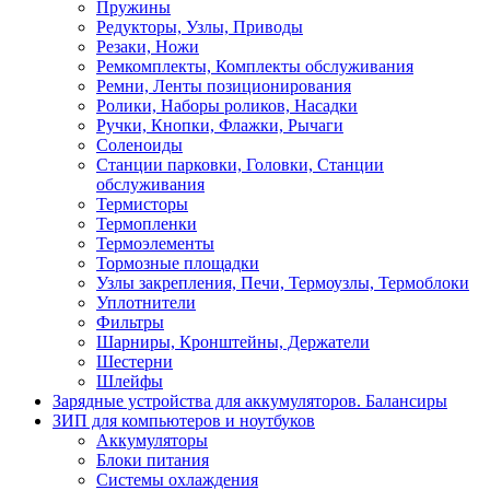
Пружины
Редукторы, Узлы, Приводы
Резаки, Ножи
Ремкомплекты, Комплекты обслуживания
Ремни, Ленты позиционирования
Ролики, Наборы роликов, Насадки
Ручки, Кнопки, Флажки, Рычаги
Соленоиды
Станции парковки, Головки, Станции
обслуживания
Термисторы
Термопленки
Термоэлементы
Тормозные площадки
Узлы закрепления, Печи, Термоузлы, Термоблоки
Уплотнители
Фильтры
Шарниры, Кронштейны, Держатели
Шестерни
Шлейфы
Зарядные устройства для аккумуляторов. Балансиры
ЗИП для компьютеров и ноутбуков
Аккумуляторы
Блоки питания
Системы охлаждения