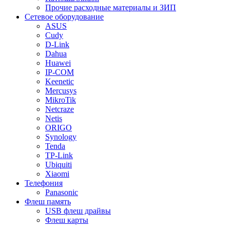
Прочие расходные материалы и ЗИП
Сетевое оборудование
ASUS
Cudy
D-Link
Dahua
Huawei
IP-COM
Keenetic
Mercusys
MikroTik
Netcraze
Netis
ORIGO
Synology
Tenda
TP-Link
Ubiquiti
Xiaomi
Телефония
Panasonic
Флеш память
USB флеш драйвы
Флеш карты