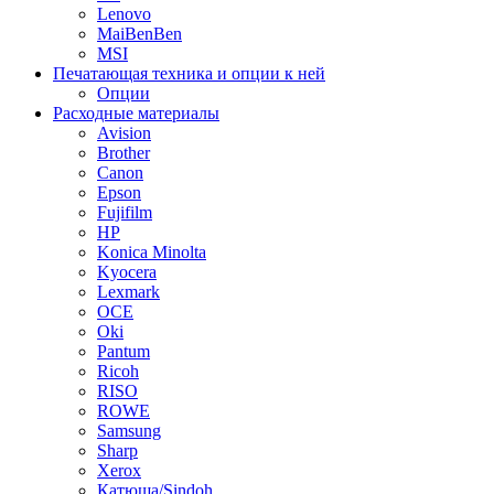
Lenovo
MaiBenBen
MSI
Печатающая техника и опции к ней
Опции
Расходные материалы
Avision
Brother
Canon
Epson
Fujifilm
HP
Konica Minolta
Kyocera
Lexmark
OCE
Oki
Pantum
Ricoh
RISO
ROWE
Samsung
Sharp
Xerox
Катюша/Sindoh