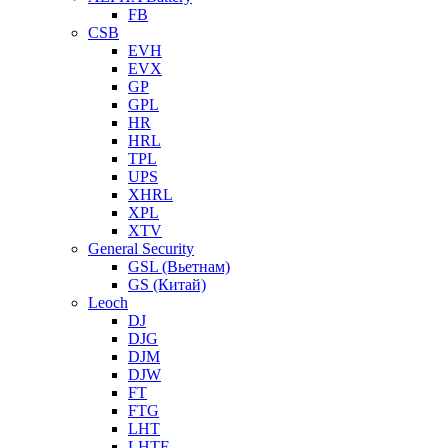
FB
CSB
EVH
EVX
GP
GPL
HR
HRL
TPL
UPS
XHRL
XPL
XTV
General Security
GSL (Вьетнам)
GS (Китай)
Leoch
DJ
DJG
DJM
DJW
FT
FTG
LHT
LHTF