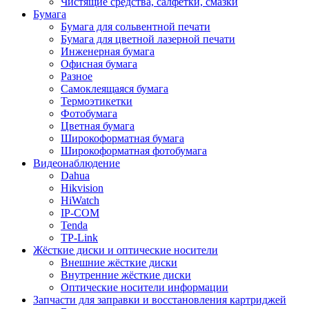
Чистящие средства, салфетки, смазки
Бумага
Бумага для сольвентной печати
Бумага для цветной лазерной печати
Инженерная бумага
Офисная бумага
Разное
Самоклеящаяся бумага
Термоэтикетки
Фотобумага
Цветная бумага
Широкоформатная бумага
Широкоформатная фотобумага
Видеонаблюдение
Dahua
Hikvision
HiWatch
IP-COM
Tenda
TP-Link
Жёсткие диски и оптические носители
Внешние жёсткие диски
Внутренние жёсткие диски
Оптические носители информации
Запчасти для заправки и восстановления картриджей