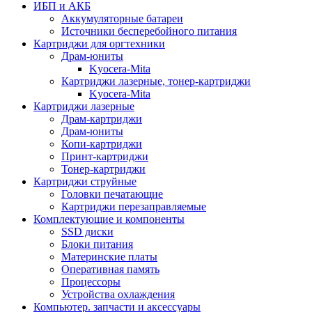
ИБП и АКБ
Аккумуляторные батареи
Источники бесперебойного питания
Картриджи для оргтехники
Драм-юниты
Kyocera-Mita
Картриджи лазерные, тонер-картриджи
Kyocera-Mita
Картриджи лазерные
Драм-картриджи
Драм-юниты
Копи-картриджи
Принт-картриджи
Тонер-картриджи
Картриджи струйные
Головки печатающие
Картриджи перезаправляемые
Комплектующие и компоненты
SSD диски
Блоки питания
Материнские платы
Оперативная память
Процессоры
Устройства охлаждения
Компьютер. запчасти и аксессуары