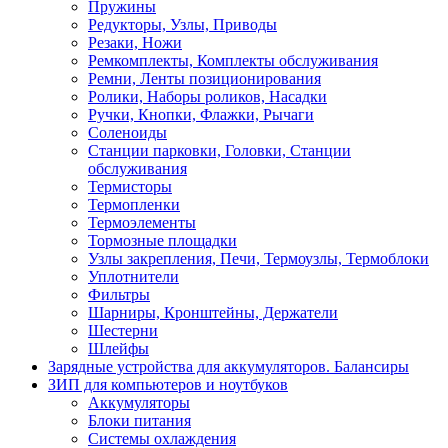
Пружины
Редукторы, Узлы, Приводы
Резаки, Ножи
Ремкомплекты, Комплекты обслуживания
Ремни, Ленты позиционирования
Ролики, Наборы роликов, Насадки
Ручки, Кнопки, Флажки, Рычаги
Соленоиды
Станции парковки, Головки, Станции
обслуживания
Термисторы
Термопленки
Термоэлементы
Тормозные площадки
Узлы закрепления, Печи, Термоузлы, Термоблоки
Уплотнители
Фильтры
Шарниры, Кронштейны, Держатели
Шестерни
Шлейфы
Зарядные устройства для аккумуляторов. Балансиры
ЗИП для компьютеров и ноутбуков
Аккумуляторы
Блоки питания
Системы охлаждения