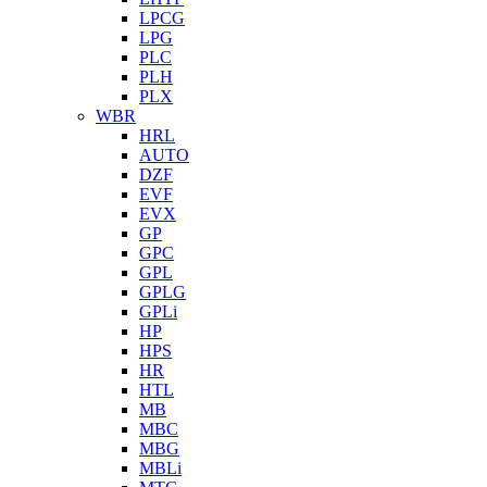
LPCG
LPG
PLC
PLH
PLX
WBR
HRL
AUTO
DZF
EVF
EVX
GP
GPC
GPL
GPLG
GPLi
HP
HPS
HR
HTL
MB
MBC
MBG
MBLi