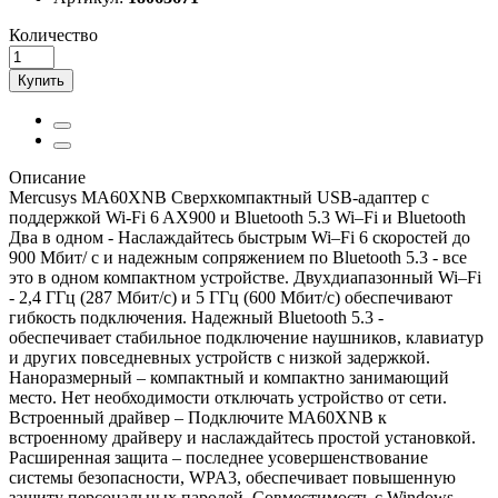
Количество
Купить
Описание
Mercusys MA60XNB Сверхкомпактный USB-адаптер с
поддержкой Wi-Fi 6 AX900 и Bluetooth 5.3 Wi–Fi и Bluetooth
Два в одном - Наслаждайтесь быстрым Wi–Fi 6 скоростей до
900 Мбит/ с и надежным сопряжением по Bluetooth 5.3 - все
это в одном компактном устройстве. Двухдиапазонный Wi–Fi
- 2,4 ГГц (287 Мбит/с) и 5 ГГц (600 Мбит/с) обеспечивают
гибкость подключения. Надежный Bluetooth 5.3 -
обеспечивает стабильное подключение наушников, клавиатур
и других повседневных устройств с низкой задержкой.
Наноразмерный – компактный и компактно занимающий
место. Нет необходимости отключать устройство от сети.
Встроенный драйвер – Подключите MA60XNB к
встроенному драйверу и наслаждайтесь простой установкой.
Расширенная защита – последнее усовершенствование
системы безопасности, WPA3, обеспечивает повышенную
защиту персональных паролей. Совместимость с Windows –