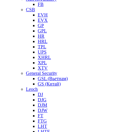
FB
CSB
EVH
EVX
GP
GPL
HR
HRL
TPL
UPS
XHRL
XPL
XTV
General Security
GSL (Вьетнам)
GS (Китай)
Leoch
DJ
DJG
DJM
DJW
FT
FTG
LHT
LHTF