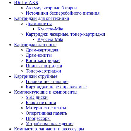
ИБП и АКБ
Аккумуляторные батареи
Источники бесперебойного питания
Картриджи для оргтехники
Драм-юниты
Kyocera-Mita
Картриджи лазерные, тонер-картриджи
Kyocera-Mita
Картриджи лазерные
Драм-картриджи
Драм-юниты
Копи-картриджи
Принт-картриджи
Тонер-картриджи
Картриджи струйные
Головки печатающие
Картриджи перезаправляемые
Комплектующие и компоненты
SSD диски
Блоки питания
Материнские платы
Оперативная память
Процессоры
Устройства охлаждения
Компьютер. запчасти и аксессуары