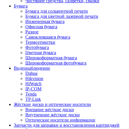
Чистящие средства, салфетки, смазки
Бумага
Бумага для сольвентной печати
Бумага для цветной лазерной печати
Инженерная бумага
Офисная бумага
Разное
Самоклеящаяся бумага
Термоэтикетки
Фотобумага
Цветная бумага
Широкоформатная бумага
Широкоформатная фотобумага
Видеонаблюдение
Dahua
Hikvision
HiWatch
IP-COM
Tenda
TP-Link
Жёсткие диски и оптические носители
Внешние жёсткие диски
Внутренние жёсткие диски
Оптические носители информации
Запчасти для заправки и восстановления картриджей