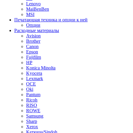
Lenovo
MaiBenBen
MSI
Печатающая техника и опции к ней
Опции
Расходные материалы
Avision
Brother
Canon
Epson
Fujifilm
HP
Konica Minolta
Kyocera
Lexmark
OCE
Oki
Pantum
Ricoh
RISO
ROWE
Samsung
Sharp
Xerox
Катюша/Sindoh