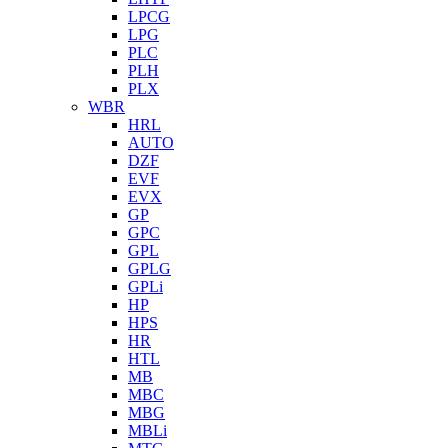
LPCG
LPG
PLC
PLH
PLX
WBR
HRL
AUTO
DZF
EVF
EVX
GP
GPC
GPL
GPLG
GPLi
HP
HPS
HR
HTL
MB
MBC
MBG
MBLi