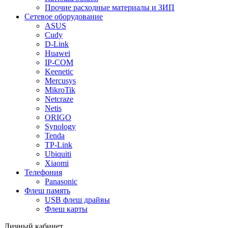
Прочие расходные материалы и ЗИП
Сетевое оборудование
ASUS
Cudy
D-Link
Huawei
IP-COM
Keenetic
Mercusys
MikroTik
Netcraze
Netis
ORIGO
Synology
Tenda
TP-Link
Ubiquiti
Xiaomi
Телефония
Panasonic
Флеш память
USB флеш драйвы
Флеш карты
Личный кабинет