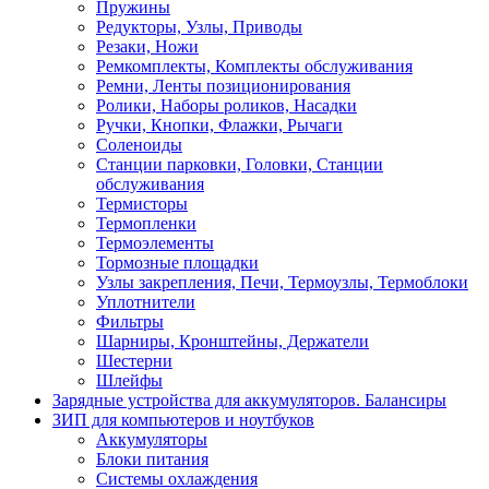
Пружины
Редукторы, Узлы, Приводы
Резаки, Ножи
Ремкомплекты, Комплекты обслуживания
Ремни, Ленты позиционирования
Ролики, Наборы роликов, Насадки
Ручки, Кнопки, Флажки, Рычаги
Соленоиды
Станции парковки, Головки, Станции
обслуживания
Термисторы
Термопленки
Термоэлементы
Тормозные площадки
Узлы закрепления, Печи, Термоузлы, Термоблоки
Уплотнители
Фильтры
Шарниры, Кронштейны, Держатели
Шестерни
Шлейфы
Зарядные устройства для аккумуляторов. Балансиры
ЗИП для компьютеров и ноутбуков
Аккумуляторы
Блоки питания
Системы охлаждения