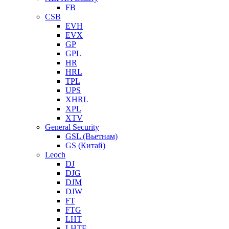
FB
CSB
EVH
EVX
GP
GPL
HR
HRL
TPL
UPS
XHRL
XPL
XTV
General Security
GSL (Вьетнам)
GS (Китай)
Leoch
DJ
DJG
DJM
DJW
FT
FTG
LHT
LHTF