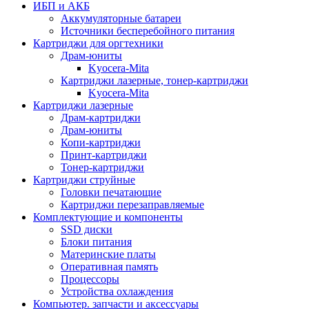
ИБП и АКБ
Аккумуляторные батареи
Источники бесперебойного питания
Картриджи для оргтехники
Драм-юниты
Kyocera-Mita
Картриджи лазерные, тонер-картриджи
Kyocera-Mita
Картриджи лазерные
Драм-картриджи
Драм-юниты
Копи-картриджи
Принт-картриджи
Тонер-картриджи
Картриджи струйные
Головки печатающие
Картриджи перезаправляемые
Комплектующие и компоненты
SSD диски
Блоки питания
Материнские платы
Оперативная память
Процессоры
Устройства охлаждения
Компьютер. запчасти и аксессуары