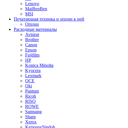
Lenovo
MaiBenBen
MSI
Печатающая техника и опции к ней
Опции
Расходные материалы
Avision
Brother
Canon
Epson
Fujifilm
HP
Konica Minolta
Kyocera
Lexmark
OCE
Oki
Pantum
Ricoh
RISO
ROWE
Samsung
Sharp
Xerox
Катюша/Sindoh