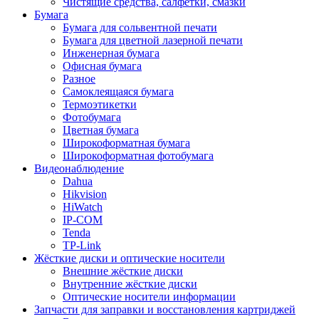
Чистящие средства, салфетки, смазки
Бумага
Бумага для сольвентной печати
Бумага для цветной лазерной печати
Инженерная бумага
Офисная бумага
Разное
Самоклеящаяся бумага
Термоэтикетки
Фотобумага
Цветная бумага
Широкоформатная бумага
Широкоформатная фотобумага
Видеонаблюдение
Dahua
Hikvision
HiWatch
IP-COM
Tenda
TP-Link
Жёсткие диски и оптические носители
Внешние жёсткие диски
Внутренние жёсткие диски
Оптические носители информации
Запчасти для заправки и восстановления картриджей