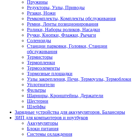
Пружины
Редукторы, Узлы, Приводы
Резаки, Ножи
Ремкомплекты, Комплекты обслуживания
Ремни, Ленты позиционирования
Ролики, Наборы роликов, Насадки
Ручки, Кнопки, Флажки, Рычаги
Соленоиды
Станции парковки, Головки, Станции
обслуживания
Термисторы
Термопленки
Термоэлементы
Тормозные площадки
Узлы закрепления, Печи, Термоузлы, Термоблоки
Уплотнители
Фильтры
Шарниры, Кронштейны, Держатели
Шестерни
Шлейфы
Зарядные устройства для аккумуляторов. Балансиры
ЗИП для компьютеров и ноутбуков
Аккумуляторы
Блоки питания
Системы охлаждения