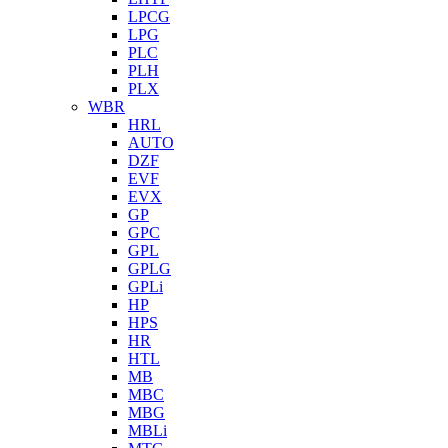
LPCG
LPG
PLC
PLH
PLX
WBR
HRL
AUTO
DZF
EVF
EVX
GP
GPC
GPL
GPLG
GPLi
HP
HPS
HR
HTL
MB
MBC
MBG
MBLi