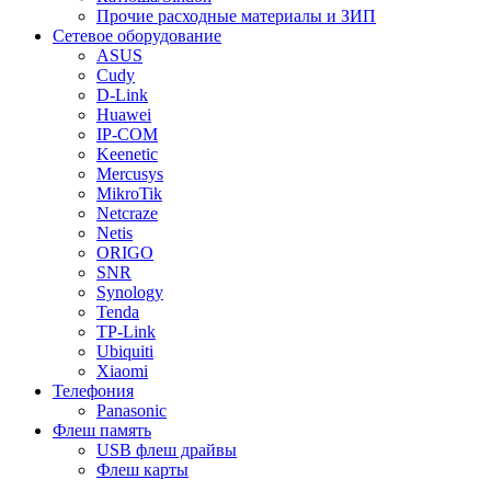
Прочие расходные материалы и ЗИП
Сетевое оборудование
ASUS
Cudy
D-Link
Huawei
IP-COM
Keenetic
Mercusys
MikroTik
Netcraze
Netis
ORIGO
SNR
Synology
Tenda
TP-Link
Ubiquiti
Xiaomi
Телефония
Panasonic
Флеш память
USB флеш драйвы
Флеш карты