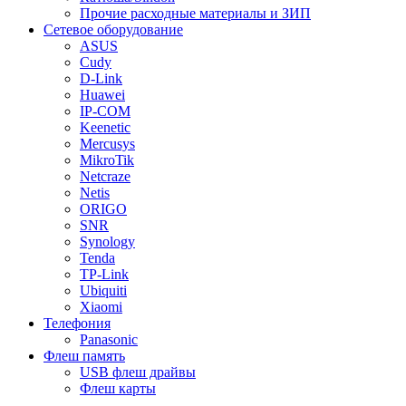
Прочие расходные материалы и ЗИП
Сетевое оборудование
ASUS
Cudy
D-Link
Huawei
IP-COM
Keenetic
Mercusys
MikroTik
Netcraze
Netis
ORIGO
SNR
Synology
Tenda
TP-Link
Ubiquiti
Xiaomi
Телефония
Panasonic
Флеш память
USB флеш драйвы
Флеш карты