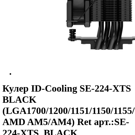
Кулер ID-Cooling SE-224-XTS
BLACK
(LGA1700/1200/1151/1150/1155
AMD AM5/AM4) Ret арт.:SE-
224-XTS_BLACK