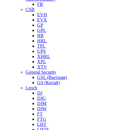
FB
CSB
EVH
EVX
GP
GPL
HR
HRL
TPL
UPS
XHRL
XPL
XTV
General Security
GSL (Вьетнам)
GS (Китай)
Leoch
DJ
DJG
DJM
DJW
FT
FTG
LHT
LHTF