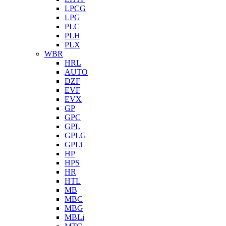
LPCG
LPG
PLC
PLH
PLX
WBR
HRL
AUTO
DZF
EVF
EVX
GP
GPC
GPL
GPLG
GPLi
HP
HPS
HR
HTL
MB
MBC
MBG
MBLi