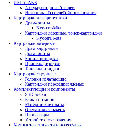
ИБП и АКБ
Аккумуляторные батареи
Источники бесперебойного питания
Картриджи для оргтехники
Драм-юниты
Kyocera-Mita
Картриджи лазерные, тонер-картриджи
Kyocera-Mita
Картриджи лазерные
Драм-картриджи
Драм-юниты
Копи-картриджи
Принт-картриджи
Тонер-картриджи
Картриджи струйные
Головки печатающие
Картриджи перезаправляемые
Комплектующие и компоненты
SSD диски
Блоки питания
Материнские платы
Оперативная память
Процессоры
Устройства охлаждения
Компьютер. запчасти и аксессуары