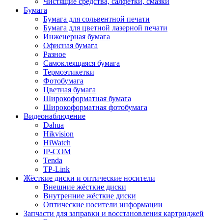
Чистящие средства, салфетки, смазки
Бумага
Бумага для сольвентной печати
Бумага для цветной лазерной печати
Инженерная бумага
Офисная бумага
Разное
Самоклеящаяся бумага
Термоэтикетки
Фотобумага
Цветная бумага
Широкоформатная бумага
Широкоформатная фотобумага
Видеонаблюдение
Dahua
Hikvision
HiWatch
IP-COM
Tenda
TP-Link
Жёсткие диски и оптические носители
Внешние жёсткие диски
Внутренние жёсткие диски
Оптические носители информации
Запчасти для заправки и восстановления картриджей