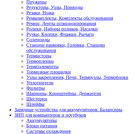
Пружины
Редукторы, Узлы, Приводы
Резаки, Ножи
Ремкомплекты, Комплекты обслуживания
Ремни, Ленты позиционирования
Ролики, Наборы роликов, Насадки
Ручки, Кнопки, Флажки, Рычаги
Соленоиды
Станции парковки, Головки, Станции
обслуживания
Термисторы
Термопленки
Термоэлементы
Тормозные площадки
Узлы закрепления, Печи, Термоузлы, Термоблоки
Уплотнители
Фильтры
Шарниры, Кронштейны, Держатели
Шестерни
Шлейфы
Зарядные устройства для аккумуляторов. Балансиры
ЗИП для компьютеров и ноутбуков
Аккумуляторы
Блоки питания
Системы охлаждения