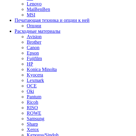
Lenovo
MaiBenBen
MSI
Печатающая техника и опции к ней
Опции
Расходные материалы
Avision
Brother
Canon
Epson
Fujifilm
HP
Konica Minolta
Kyocera
Lexmark
OCE
Oki
Pantum
Ricoh
RISO
ROWE
Samsung
Sharp
Xerox
Катюша/Sindoh