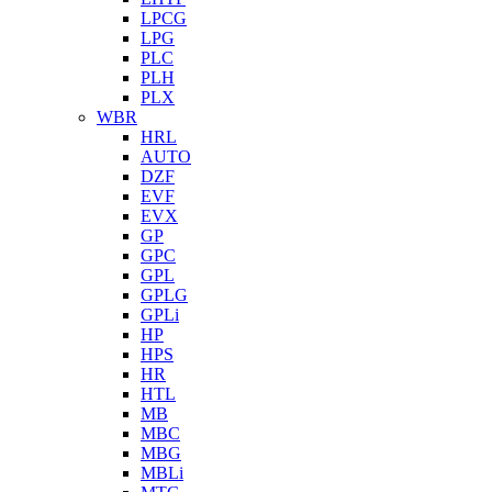
LPCG
LPG
PLC
PLH
PLX
WBR
HRL
AUTO
DZF
EVF
EVX
GP
GPC
GPL
GPLG
GPLi
HP
HPS
HR
HTL
MB
MBC
MBG
MBLi