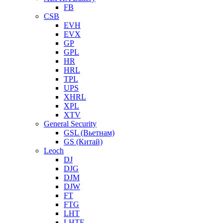
FB
CSB
EVH
EVX
GP
GPL
HR
HRL
TPL
UPS
XHRL
XPL
XTV
General Security
GSL (Вьетнам)
GS (Китай)
Leoch
DJ
DJG
DJM
DJW
FT
FTG
LHT
LHTF