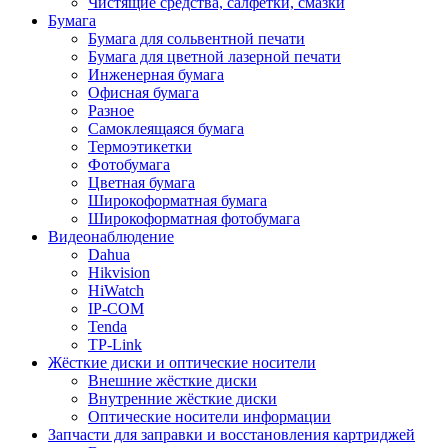
Чистящие средства, салфетки, смазки
Бумага
Бумага для сольвентной печати
Бумага для цветной лазерной печати
Инженерная бумага
Офисная бумага
Разное
Самоклеящаяся бумага
Термоэтикетки
Фотобумага
Цветная бумага
Широкоформатная бумага
Широкоформатная фотобумага
Видеонаблюдение
Dahua
Hikvision
HiWatch
IP-COM
Tenda
TP-Link
Жёсткие диски и оптические носители
Внешние жёсткие диски
Внутренние жёсткие диски
Оптические носители информации
Запчасти для заправки и восстановления картриджей