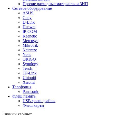
Прочие расходные материалы и ЗИП
Сетевое оборудование
ASUS
Cudy
D-Link
Huawei
IP-COM
Keenetic
Mercusys
MikroTik
Netcraze
Netis
ORIGO
Synology
Tenda
TP-Link
Ubiquiti
Xiaomi
Телефония
Panasonic
Флеш память
USB флеш драйвы
Флеш карты
Личный кабинет