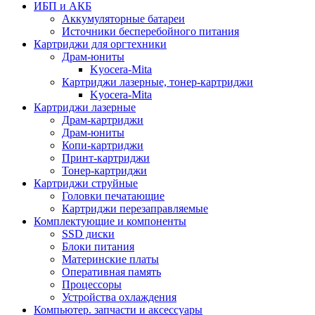
ИБП и АКБ
Аккумуляторные батареи
Источники бесперебойного питания
Картриджи для оргтехники
Драм-юниты
Kyocera-Mita
Картриджи лазерные, тонер-картриджи
Kyocera-Mita
Картриджи лазерные
Драм-картриджи
Драм-юниты
Копи-картриджи
Принт-картриджи
Тонер-картриджи
Картриджи струйные
Головки печатающие
Картриджи перезаправляемые
Комплектующие и компоненты
SSD диски
Блоки питания
Материнские платы
Оперативная память
Процессоры
Устройства охлаждения
Компьютер. запчасти и аксессуары