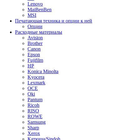
Lenovo
MaiBenBen
MSI
Печатающая техника и опции к ней
Опции
Расходные материалы
Avision
Brother
Canon
Epson
Fujifilm
HP
Konica Minolta
Kyocera
Lexmark
OCE
Oki
Pantum
Ricoh
RISO
ROWE
Samsung
Sharp
Xerox
Катюша/Sindoh