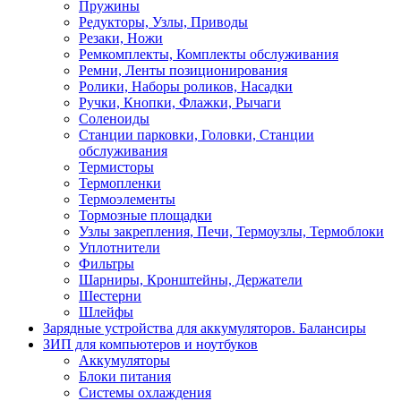
Пружины
Редукторы, Узлы, Приводы
Резаки, Ножи
Ремкомплекты, Комплекты обслуживания
Ремни, Ленты позиционирования
Ролики, Наборы роликов, Насадки
Ручки, Кнопки, Флажки, Рычаги
Соленоиды
Станции парковки, Головки, Станции
обслуживания
Термисторы
Термопленки
Термоэлементы
Тормозные площадки
Узлы закрепления, Печи, Термоузлы, Термоблоки
Уплотнители
Фильтры
Шарниры, Кронштейны, Держатели
Шестерни
Шлейфы
Зарядные устройства для аккумуляторов. Балансиры
ЗИП для компьютеров и ноутбуков
Аккумуляторы
Блоки питания
Системы охлаждения