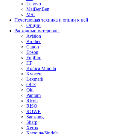
Lenovo
MaiBenBen
MSI
Печатающая техника и опции к ней
Опции
Расходные материалы
Avision
Brother
Canon
Epson
Fujifilm
HP
Konica Minolta
Kyocera
Lexmark
OCE
Oki
Pantum
Ricoh
RISO
ROWE
Samsung
Sharp
Xerox
Катюша/Sindoh