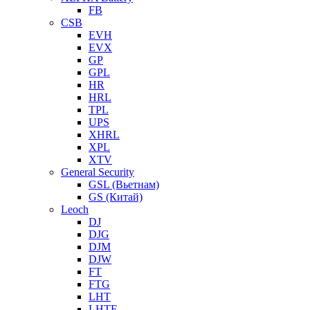
FB
CSB
EVH
EVX
GP
GPL
HR
HRL
TPL
UPS
XHRL
XPL
XTV
General Security
GSL (Вьетнам)
GS (Китай)
Leoch
DJ
DJG
DJM
DJW
FT
FTG
LHT
LHTF