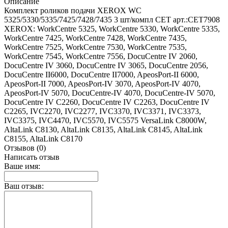
Описание
Комплект роликов подачи XEROX WC
5325/5330/5335/7425/7428/7435 3 шт/компл CET арт.:CET7908
XEROX: WorkCentre 5325, WorkCentre 5330, WorkCentre 5335,
WorkCentre 7425, WorkCentre 7428, WorkCentre 7435,
WorkCentre 7525, WorkCentre 7530, WorkCentre 7535,
WorkCentre 7545, WorkCentre 7556, DocuCentre IV 2060,
DocuCentre IV 3060, DocuCentre IV 3065, DocuCentre 2056,
DocuCentre II6000, DocuCentre II7000, ApeosPort-II 6000,
ApeosPort-II 7000, ApeosPort-IV 3070, ApeosPort-IV 4070,
ApeosPort-IV 5070, DocuCentre-IV 4070, DocuCentre-IV 5070,
DocuCentre IV C2260, DocuCentre IV C2263, DocuCentre IV
C2265, IVC2270, IVC2277, IVC3370, IVC3371, IVC3373,
IVC3375, IVC4470, IVC5570, IVC5575 VersaLink C8000W,
AltaLink C8130, AltaLink C8135, AltaLink C8145, AltaLink
C8155, AltaLink C8170
Отзывов (0)
Написать отзыв
Ваше имя:
Ваш отзыв: