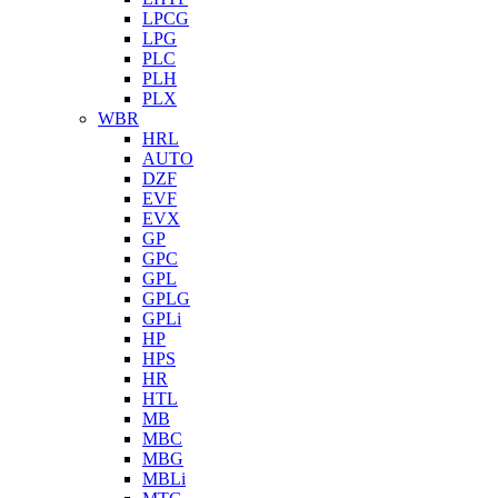
LPCG
LPG
PLC
PLH
PLX
WBR
HRL
AUTO
DZF
EVF
EVX
GP
GPC
GPL
GPLG
GPLi
HP
HPS
HR
HTL
MB
MBC
MBG
MBLi