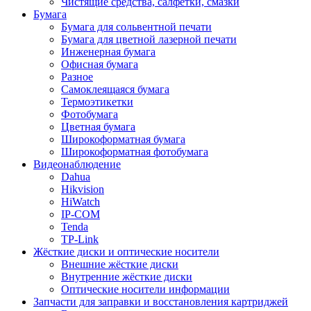
Чистящие средства, салфетки, смазки
Бумага
Бумага для сольвентной печати
Бумага для цветной лазерной печати
Инженерная бумага
Офисная бумага
Разное
Самоклеящаяся бумага
Термоэтикетки
Фотобумага
Цветная бумага
Широкоформатная бумага
Широкоформатная фотобумага
Видеонаблюдение
Dahua
Hikvision
HiWatch
IP-COM
Tenda
TP-Link
Жёсткие диски и оптические носители
Внешние жёсткие диски
Внутренние жёсткие диски
Оптические носители информации
Запчасти для заправки и восстановления картриджей