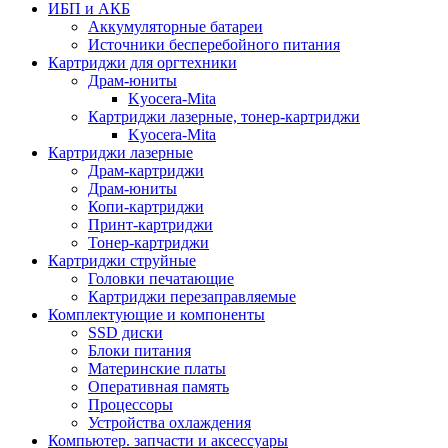
ИБП и АКБ
Аккумуляторные батареи
Источники бесперебойного питания
Картриджи для оргтехники
Драм-юниты
Kyocera-Mita
Картриджи лазерные, тонер-картриджи
Kyocera-Mita
Картриджи лазерные
Драм-картриджи
Драм-юниты
Копи-картриджи
Принт-картриджи
Тонер-картриджи
Картриджи струйные
Головки печатающие
Картриджи перезаправляемые
Комплектующие и компоненты
SSD диски
Блоки питания
Материнские платы
Оперативная память
Процессоры
Устройства охлаждения
Компьютер. запчасти и аксессуары