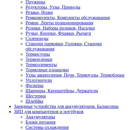
Пружины
Редукторы, Узлы, Приводы
Резаки, Ножи
Ремкомплекты, Комплекты обслуживания
Ремни, Ленты позиционирования
Ролики, Наборы роликов, Насадки
Ручки, Кнопки, Флажки, Рычаги
Соленоиды
Станции парковки, Головки, Станции
обслуживания
Термисторы
Термопленки
Термоэлементы
Тормозные площадки
Узлы закрепления, Печи, Термоузлы, Термоблоки
Уплотнители
Фильтры
Шарниры, Кронштейны, Держатели
Шестерни
Шлейфы
Зарядные устройства для аккумуляторов. Балансиры
ЗИП для компьютеров и ноутбуков
Аккумуляторы
Блоки питания
Системы охлаждения