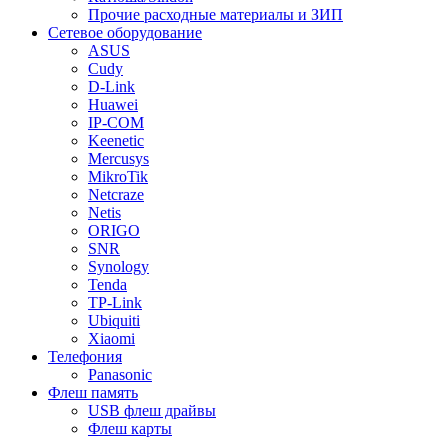
Прочие расходные материалы и ЗИП
Сетевое оборудование
ASUS
Cudy
D-Link
Huawei
IP-COM
Keenetic
Mercusys
MikroTik
Netcraze
Netis
ORIGO
SNR
Synology
Tenda
TP-Link
Ubiquiti
Xiaomi
Телефония
Panasonic
Флеш память
USB флеш драйвы
Флеш карты