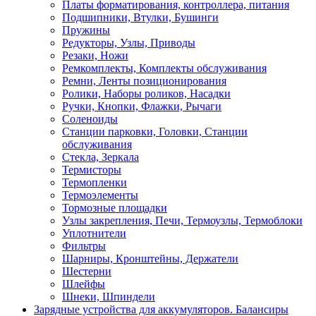
Платы форматирования, контроллера, питания
Подшипники, Втулки, Бушинги
Пружины
Редукторы, Узлы, Приводы
Резаки, Ножи
Ремкомплекты, Комплекты обслуживания
Ремни, Ленты позиционирования
Ролики, Наборы роликов, Насадки
Ручки, Кнопки, Флажки, Рычаги
Соленоиды
Станции парковки, Головки, Станции
обслуживания
Стекла, Зеркала
Термисторы
Термопленки
Термоэлементы
Тормозные площадки
Узлы закрепления, Печи, Термоузлы, Термоблоки
Уплотнители
Фильтры
Шарниры, Кронштейны, Держатели
Шестерни
Шлейфы
Шнеки, Шпиндели
Зарядные устройства для аккумуляторов. Балансиры