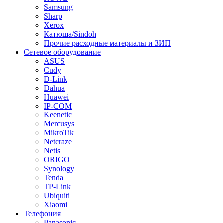
Samsung
Sharp
Xerox
Катюша/Sindoh
Прочие расходные материалы и ЗИП
Сетевое оборудование
ASUS
Cudy
D-Link
Dahua
Huawei
IP-COM
Keenetic
Mercusys
MikroTik
Netcraze
Netis
ORIGO
Synology
Tenda
TP-Link
Ubiquiti
Xiaomi
Телефония
Panasonic