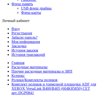
Флеш память
USB флеш драйвы
Флеш карты
Личный кабинет
Вход
Регистрация
Забыли пароль?
Моя информация
Закладки
История заказов
История транзакций
Главная
Расходные материалы
Прочие расходные материалы и ЗИП
Ксерокс
Ролики/Комплекты роликов
Комплект роликов и тормозной площадки ADF для
XEROX VersaLink B400/B405 (604K85850) CET
арт.:DGP0841