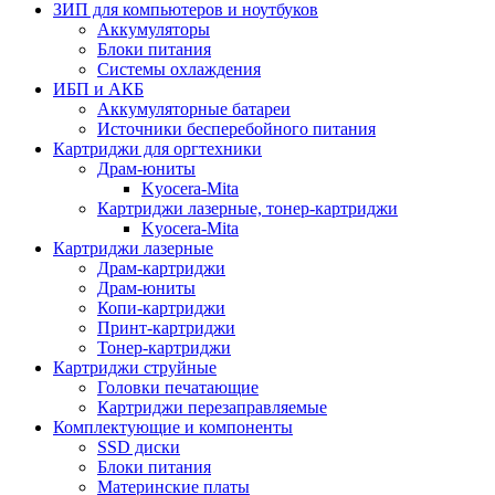
ЗИП для компьютеров и ноутбуков
Аккумуляторы
Блоки питания
Системы охлаждения
ИБП и АКБ
Аккумуляторные батареи
Источники бесперебойного питания
Картриджи для оргтехники
Драм-юниты
Kyocera-Mita
Картриджи лазерные, тонер-картриджи
Kyocera-Mita
Картриджи лазерные
Драм-картриджи
Драм-юниты
Копи-картриджи
Принт-картриджи
Тонер-картриджи
Картриджи струйные
Головки печатающие
Картриджи перезаправляемые
Комплектующие и компоненты
SSD диски
Блоки питания
Материнские платы