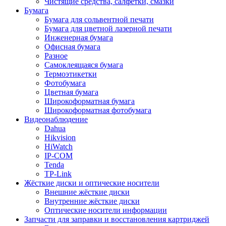
Чистящие средства, салфетки, смазки
Бумага
Бумага для сольвентной печати
Бумага для цветной лазерной печати
Инженерная бумага
Офисная бумага
Разное
Самоклеящаяся бумага
Термоэтикетки
Фотобумага
Цветная бумага
Широкоформатная бумага
Широкоформатная фотобумага
Видеонаблюдение
Dahua
Hikvision
HiWatch
IP-COM
Tenda
TP-Link
Жёсткие диски и оптические носители
Внешние жёсткие диски
Внутренние жёсткие диски
Оптические носители информации
Запчасти для заправки и восстановления картриджей