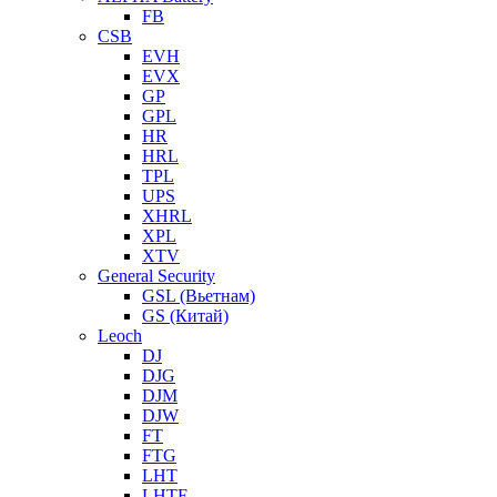
FB
CSB
EVH
EVX
GP
GPL
HR
HRL
TPL
UPS
XHRL
XPL
XTV
General Security
GSL (Вьетнам)
GS (Китай)
Leoch
DJ
DJG
DJM
DJW
FT
FTG
LHT
LHTF