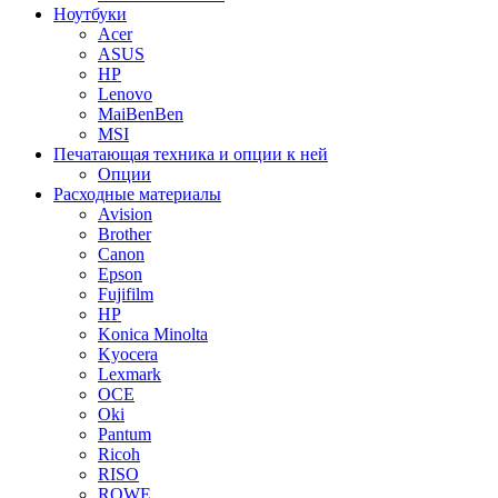
Ноутбуки
Acer
ASUS
HP
Lenovo
MaiBenBen
MSI
Печатающая техника и опции к ней
Опции
Расходные материалы
Avision
Brother
Canon
Epson
Fujifilm
HP
Konica Minolta
Kyocera
Lexmark
OCE
Oki
Pantum
Ricoh
RISO
ROWE