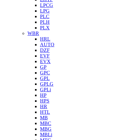
LPCG
LPG
PLC
PLH
PLX
WBR
HRL
AUTO
DZF
EVF
EVX
GP
GPC
GPL
GPLG
GPLi
HP
HPS
HR
HTL
MB
MBC
MBG
MBLi