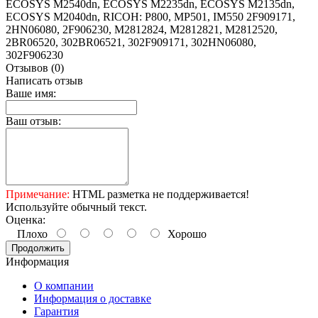
ECOSYS M2540dn, ECOSYS M2235dn, ECOSYS M2135dn,
ECOSYS M2040dn, RICOH: P800, MP501, IM550 2F909171,
2HN06080, 2F906230, M2812824, M2812821, M2812520,
2BR06520, 302BR06521, 302F909171, 302HN06080,
302F906230
Отзывов (0)
Написать отзыв
Ваше имя:
Ваш отзыв:
Примечание:
HTML разметка не поддерживается!
Используйте обычный текст.
Оценка:
Плохо
Хорошо
Продолжить
Информация
О компании
Информация о доставке
Гарантия