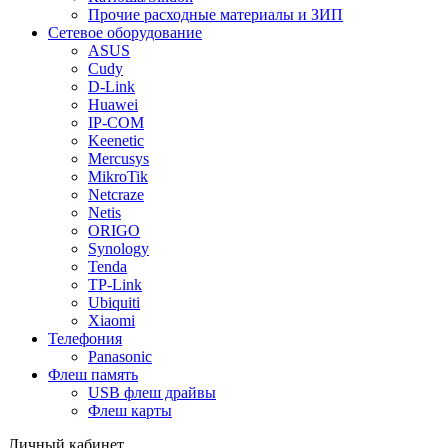
Прочие расходные материалы и ЗИП
Сетевое оборудование
ASUS
Cudy
D-Link
Huawei
IP-COM
Keenetic
Mercusys
MikroTik
Netcraze
Netis
ORIGO
Synology
Tenda
TP-Link
Ubiquiti
Xiaomi
Телефония
Panasonic
Флеш память
USB флеш драйвы
Флеш карты
Личный кабинет