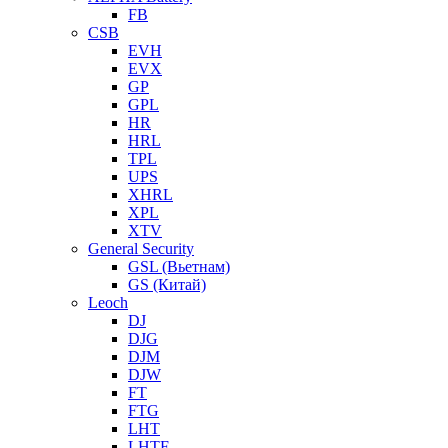
FB
CSB
EVH
EVX
GP
GPL
HR
HRL
TPL
UPS
XHRL
XPL
XTV
General Security
GSL (Вьетнам)
GS (Китай)
Leoch
DJ
DJG
DJM
DJW
FT
FTG
LHT
LHTF