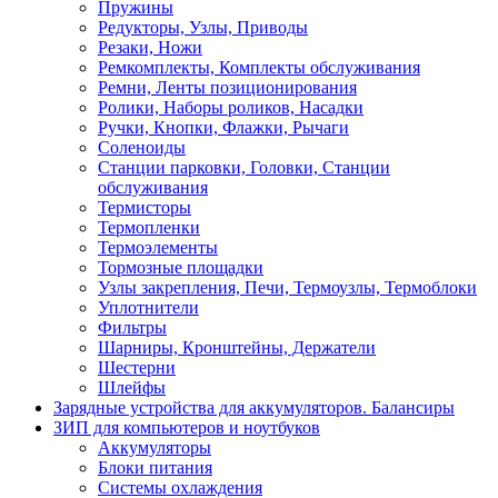
Пружины
Редукторы, Узлы, Приводы
Резаки, Ножи
Ремкомплекты, Комплекты обслуживания
Ремни, Ленты позиционирования
Ролики, Наборы роликов, Насадки
Ручки, Кнопки, Флажки, Рычаги
Соленоиды
Станции парковки, Головки, Станции
обслуживания
Термисторы
Термопленки
Термоэлементы
Тормозные площадки
Узлы закрепления, Печи, Термоузлы, Термоблоки
Уплотнители
Фильтры
Шарниры, Кронштейны, Держатели
Шестерни
Шлейфы
Зарядные устройства для аккумуляторов. Балансиры
ЗИП для компьютеров и ноутбуков
Аккумуляторы
Блоки питания
Системы охлаждения