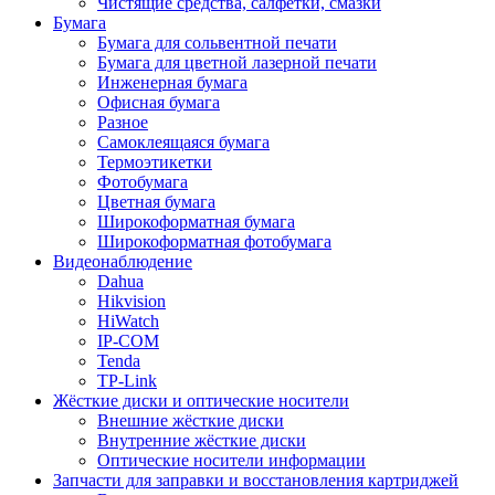
Чистящие средства, салфетки, смазки
Бумага
Бумага для сольвентной печати
Бумага для цветной лазерной печати
Инженерная бумага
Офисная бумага
Разное
Самоклеящаяся бумага
Термоэтикетки
Фотобумага
Цветная бумага
Широкоформатная бумага
Широкоформатная фотобумага
Видеонаблюдение
Dahua
Hikvision
HiWatch
IP-COM
Tenda
TP-Link
Жёсткие диски и оптические носители
Внешние жёсткие диски
Внутренние жёсткие диски
Оптические носители информации
Запчасти для заправки и восстановления картриджей