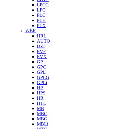
LPCG
LPG
PLC
PLH
PLX
WBR
HRL
AUTO
DZF
EVF
EVX
GP
GPC
GPL
GPLG
GPLi
HP
HPS
HR
HTL
MB
MBC
MBG
MBLi