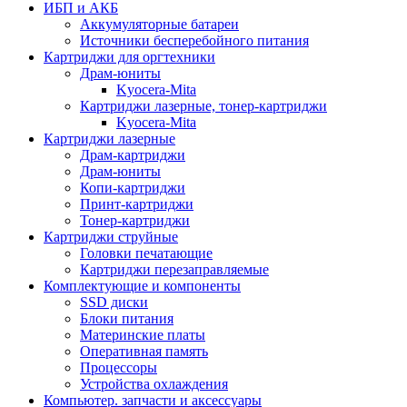
ИБП и АКБ
Аккумуляторные батареи
Источники бесперебойного питания
Картриджи для оргтехники
Драм-юниты
Kyocera-Mita
Картриджи лазерные, тонер-картриджи
Kyocera-Mita
Картриджи лазерные
Драм-картриджи
Драм-юниты
Копи-картриджи
Принт-картриджи
Тонер-картриджи
Картриджи струйные
Головки печатающие
Картриджи перезаправляемые
Комплектующие и компоненты
SSD диски
Блоки питания
Материнские платы
Оперативная память
Процессоры
Устройства охлаждения
Компьютер. запчасти и аксессуары