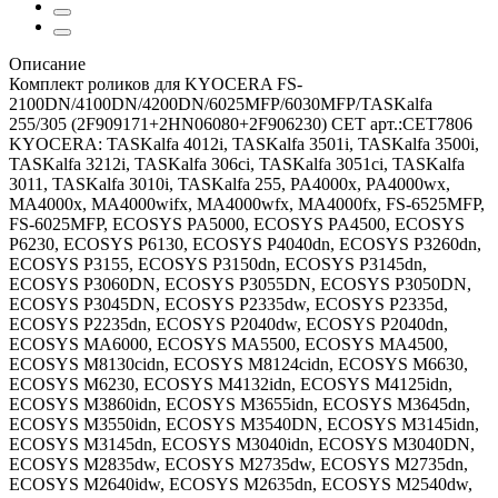
Описание
Комплект роликов для KYOCERA FS-
2100DN/4100DN/4200DN/6025MFP/6030MFP/TASKalfa
255/305 (2F909171+2HN06080+2F906230) CET арт.:CET7806
KYOCERA: TASKalfa 4012i, TASKalfa 3501i, TASKalfa 3500i,
TASKalfa 3212i, TASKalfa 306ci, TASKalfa 3051ci, TASKalfa
3011, TASKalfa 3010i, TASKalfa 255, PA4000x, PA4000wx,
MA4000x, MA4000wifx, MA4000wfx, MA4000fx, FS-6525MFP,
FS-6025MFP, ECOSYS PA5000, ECOSYS PA4500, ECOSYS
P6230, ECOSYS P6130, ECOSYS P4040dn, ECOSYS P3260dn,
ECOSYS P3155, ECOSYS P3150dn, ECOSYS P3145dn,
ECOSYS P3060DN, ECOSYS P3055DN, ECOSYS P3050DN,
ECOSYS P3045DN, ECOSYS P2335dw, ECOSYS P2335d,
ECOSYS P2235dn, ECOSYS P2040dw, ECOSYS P2040dn,
ECOSYS MA6000, ECOSYS MA5500, ECOSYS MA4500,
ECOSYS M8130cidn, ECOSYS M8124cidn, ECOSYS M6630,
ECOSYS M6230, ECOSYS M4132idn, ECOSYS M4125idn,
ECOSYS M3860idn, ECOSYS M3655idn, ECOSYS M3645dn,
ECOSYS M3550idn, ECOSYS M3540DN, ECOSYS M3145idn,
ECOSYS M3145dn, ECOSYS M3040idn, ECOSYS M3040DN,
ECOSYS M2835dw, ECOSYS M2735dw, ECOSYS M2735dn,
ECOSYS M2640idw, ECOSYS M2635dn, ECOSYS M2540dw,