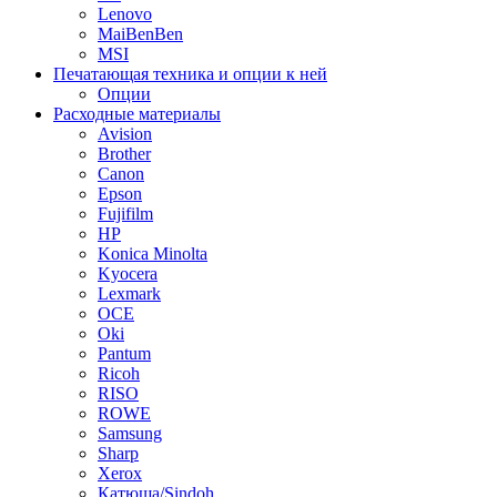
Lenovo
MaiBenBen
MSI
Печатающая техника и опции к ней
Опции
Расходные материалы
Avision
Brother
Canon
Epson
Fujifilm
HP
Konica Minolta
Kyocera
Lexmark
OCE
Oki
Pantum
Ricoh
RISO
ROWE
Samsung
Sharp
Xerox
Катюша/Sindoh