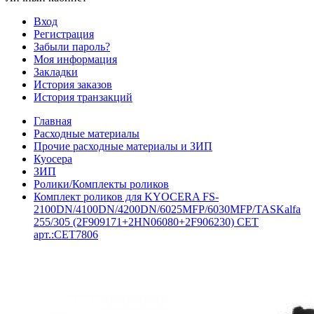
Вход
Регистрация
Забыли пароль?
Моя информация
Закладки
История заказов
История транзакций
Главная
Расходные материалы
Прочие расходные материалы и ЗИП
Куосера
ЗИП
Ролики/Комплекты роликов
Комплект роликов для KYOCERA FS-
2100DN/4100DN/4200DN/6025MFP/6030MFP/TASKalfa
255/305 (2F909171+2HN06080+2F906230) CET
арт.:CET7806