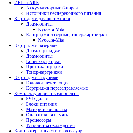
ИБП и АКБ
Аккумуляторные батареи
Источники бесперебойного питания
Картриджи для оргтехники
Драм-юниты
Kyocera-Mita
Картриджи лазерные, тонер-картриджи
Kyocera-Mita
Картриджи лазерные
Драм-картриджи
Драм-юниты
Копи-картриджи
Принт-картриджи
Тонер-картриджи
Картриджи струйные
Головки печатающие
Картриджи перезаправляемые
Комплектующие и компоненты
SSD диски
Блоки питания
Материнские платы
Оперативная память
Процессоры
Устройства охлаждения
Компьютер. запчасти и аксессуары