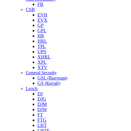
FB
CSB
EVH
EVX
GP
GPL
HR
HRL
TPL
UPS
XHRL
XPL
XTV
General Security
GSL (Вьетнам)
GS (Китай)
Leoch
DJ
DJG
DJM
DJW
FT
FTG
LHT
LHTF