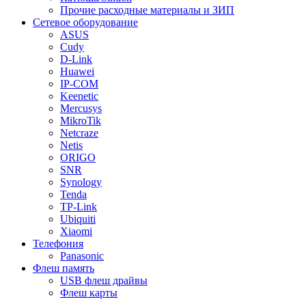
Прочие расходные материалы и ЗИП
Сетевое оборудование
ASUS
Cudy
D-Link
Huawei
IP-COM
Keenetic
Mercusys
MikroTik
Netcraze
Netis
ORIGO
SNR
Synology
Tenda
TP-Link
Ubiquiti
Xiaomi
Телефония
Panasonic
Флеш память
USB флеш драйвы
Флеш карты