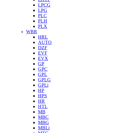
LPCG
LPG
PLC
PLH
PLX
WBR
HRL
AUTO
DZF
EVF
EVX
GP
GPC
GPL
GPLG
GPLi
HP
HPS
HR
HTL
MB
MBC
MBG
MBLi