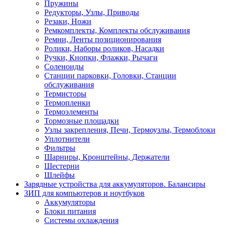
Пружины
Редукторы, Узлы, Приводы
Резаки, Ножи
Ремкомплекты, Комплекты обслуживания
Ремни, Ленты позиционирования
Ролики, Наборы роликов, Насадки
Ручки, Кнопки, Флажки, Рычаги
Соленоиды
Станции парковки, Головки, Станции
обслуживания
Термисторы
Термопленки
Термоэлементы
Тормозные площадки
Узлы закрепления, Печи, Термоузлы, Термоблоки
Уплотнители
Фильтры
Шарниры, Кронштейны, Держатели
Шестерни
Шлейфы
Зарядные устройства для аккумуляторов. Балансиры
ЗИП для компьютеров и ноутбуков
Аккумуляторы
Блоки питания
Системы охлаждения