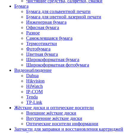
Чистящие средства, салфетки, смазки
Бумага
Бумага для сольвентной печати
Бумага для цветной лазерной печати
Инженерная бумага
Офисная бумага
Разное
Самоклеящаяся бумага
Термоэтикетки
Фотобумага
Цветная бумага
Широкоформатная бумага
Широкоформатная фотобумага
Видеонаблюдение
Dahua
Hikvision
HiWatch
IP-COM
Tenda
TP-Link
Жёсткие диски и оптические носители
Внешние жёсткие диски
Внутренние жёсткие диски
Оптические носители информации
Запчасти для заправки и восстановления картриджей