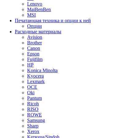
Lenovo
MaiBenBen
MSI
Печатающая техника и опции к ней
Опции
Расходные материалы
Avision
Brother
Canon
Epson
Fujifilm
HP
Konica Minolta
Kyocera
Lexmark
OCE
Oki
Pantum
Ricoh
RISO
ROWE
Samsung
Sharp
Xerox
Катюша/Sindoh