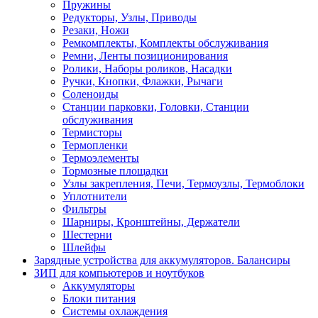
Пружины
Редукторы, Узлы, Приводы
Резаки, Ножи
Ремкомплекты, Комплекты обслуживания
Ремни, Ленты позиционирования
Ролики, Наборы роликов, Насадки
Ручки, Кнопки, Флажки, Рычаги
Соленоиды
Станции парковки, Головки, Станции
обслуживания
Термисторы
Термопленки
Термоэлементы
Тормозные площадки
Узлы закрепления, Печи, Термоузлы, Термоблоки
Уплотнители
Фильтры
Шарниры, Кронштейны, Держатели
Шестерни
Шлейфы
Зарядные устройства для аккумуляторов. Балансиры
ЗИП для компьютеров и ноутбуков
Аккумуляторы
Блоки питания
Системы охлаждения