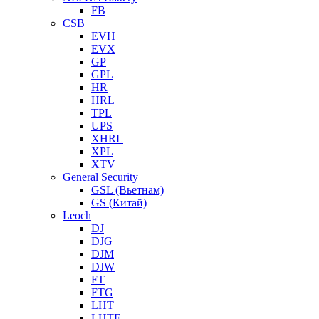
FB
CSB
EVH
EVX
GP
GPL
HR
HRL
TPL
UPS
XHRL
XPL
XTV
General Security
GSL (Вьетнам)
GS (Китай)
Leoch
DJ
DJG
DJM
DJW
FT
FTG
LHT
LHTF