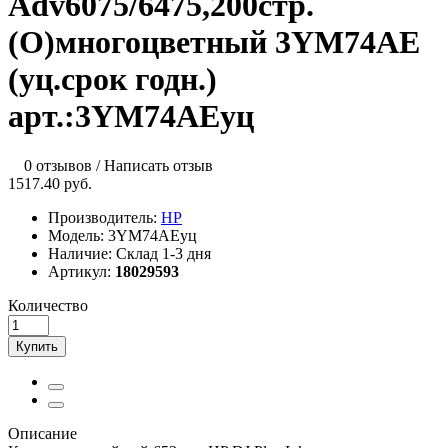
Adv6075/6475,200стр.
(O)многоцветный 3YM74AE
(уц.срок годн.)
арт.:3YM74AEуц
0 отзывов
/
Написать отзыв
1517.40 руб.
Производитель:
HP
Модель:
3YM74AEуц
Наличие:
Склад 1-3 дня
Артикул:
18029593
Количество
Купить
Описание