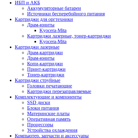
ИБП и АКБ
Аккумуляторные батареи
Источники бесперебойного питания
Картриджи для оргтехники
Драм-юниты
Kyocera-Mita
Картриджи лазерные, тонер-картриджи
Kyocera-Mita
Картриджи лазерные
Драм-картриджи
Драм-юниты
Копи-картриджи
Принт-картриджи
Тонер-картриджи
Картриджи струйные
Головки печатающие
Картриджи перезаправляемые
Комплектующие и компоненты
SSD диски
Блоки питания
Материнские платы
Оперативная память
Процессоры
Устройства охлаждения
Компьютер. запчасти и аксессуары