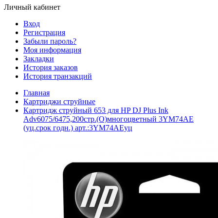
Личный кабинет
Вход
Регистрация
Забыли пароль?
Моя информация
Закладки
История заказов
История транзакций
Главная
Картриджи струйные
Картридж струйный 653 для HP DJ Plus Ink
Adv6075/6475,200стр.(O)многоцветный 3YM74AE
(уц.срок годн.) арт.:3YM74AEуц