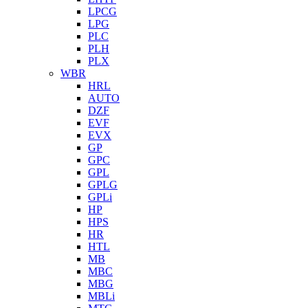
LPCG
LPG
PLC
PLH
PLX
WBR
HRL
AUTO
DZF
EVF
EVX
GP
GPC
GPL
GPLG
GPLi
HP
HPS
HR
HTL
MB
MBC
MBG
MBLi