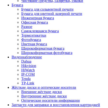
Чистящие средства, салфетки, смазки
Бумага
Бумага для сольвентной печати
Бумага для цветной лазерной печати
Инженерная бумага
Офисная бумага
Разное
Самоклеящаяся бумага
Термоэтикетки
Фотобумага
Цветная бумага
Широкоформатная бумага
Широкоформатная фотобумага
Видеонаблюдение
Dahua
Hikvision
HiWatch
IP-COM
Tenda
TP-Link
Жёсткие диски и оптические носители
Внешние жёсткие диски
Внутренние жёсткие диски
Оптические носители информации
Запчасти для заправки и восстановления картриджей