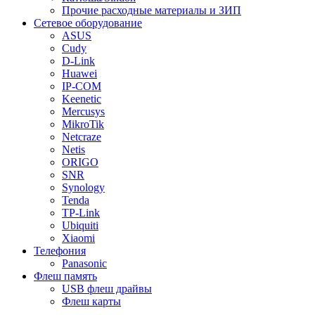
Прочие расходные материалы и ЗИП
Сетевое оборудование
ASUS
Cudy
D-Link
Huawei
IP-COM
Keenetic
Mercusys
MikroTik
Netcraze
Netis
ORIGO
SNR
Synology
Tenda
TP-Link
Ubiquiti
Xiaomi
Телефония
Panasonic
Флеш память
USB флеш драйвы
Флеш карты