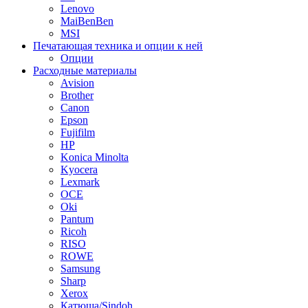
Lenovo
MaiBenBen
MSI
Печатающая техника и опции к ней
Опции
Расходные материалы
Avision
Brother
Canon
Epson
Fujifilm
HP
Konica Minolta
Kyocera
Lexmark
OCE
Oki
Pantum
Ricoh
RISO
ROWE
Samsung
Sharp
Xerox
Катюша/Sindoh