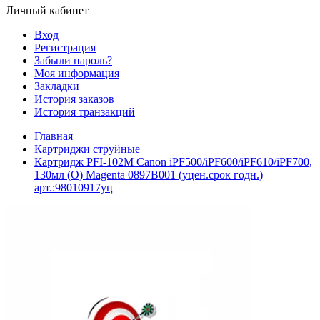
Личный кабинет
Вход
Регистрация
Забыли пароль?
Моя информация
Закладки
История заказов
История транзакций
Главная
Картриджи струйные
Картридж PFI-102M Canon iPF500/iPF600/iPF610/iPF700,
130мл (O) Magenta 0897B001 (уцен.срок годн.)
арт.:98010917уц