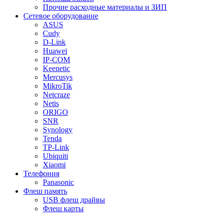
Прочие расходные материалы и ЗИП
Сетевое оборудование
ASUS
Cudy
D-Link
Huawei
IP-COM
Keenetic
Mercusys
MikroTik
Netcraze
Netis
ORIGO
SNR
Synology
Tenda
TP-Link
Ubiquiti
Xiaomi
Телефония
Panasonic
Флеш память
USB флеш драйвы
Флеш карты