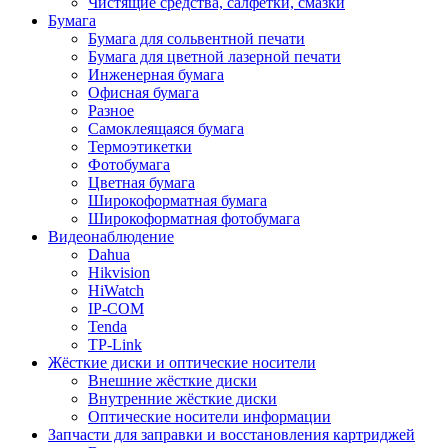
Чистящие средства, салфетки, смазки
Бумага
Бумага для сольвентной печати
Бумага для цветной лазерной печати
Инженерная бумага
Офисная бумага
Разное
Самоклеящаяся бумага
Термоэтикетки
Фотобумага
Цветная бумага
Широкоформатная бумага
Широкоформатная фотобумага
Видеонаблюдение
Dahua
Hikvision
HiWatch
IP-COM
Tenda
TP-Link
Жёсткие диски и оптические носители
Внешние жёсткие диски
Внутренние жёсткие диски
Оптические носители информации
Запчасти для заправки и восстановления картриджей