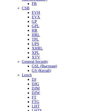
FB
CSB
EVH
EVX
GP
GPL
HR
HRL
TPL
UPS
XHRL
XPL
XTV
General Security
GSL (Вьетнам)
GS (Китай)
Leoch
DJ
DJG
DJM
DJW
FT
FTG
LHT
LHTF