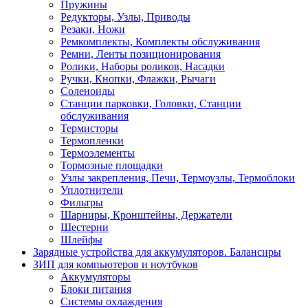
Пружины
Редукторы, Узлы, Приводы
Резаки, Ножи
Ремкомплекты, Комплекты обслуживания
Ремни, Ленты позиционирования
Ролики, Наборы роликов, Насадки
Ручки, Кнопки, Флажки, Рычаги
Соленоиды
Станции парковки, Головки, Станции
обслуживания
Термисторы
Термопленки
Термоэлементы
Тормозные площадки
Узлы закрепления, Печи, Термоузлы, Термоблоки
Уплотнители
Фильтры
Шарниры, Кронштейны, Держатели
Шестерни
Шлейфы
Зарядные устройства для аккумуляторов. Балансиры
ЗИП для компьютеров и ноутбуков
Аккумуляторы
Блоки питания
Системы охлаждения