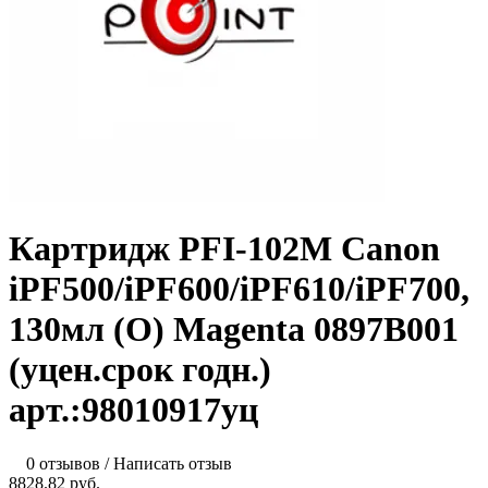
Картридж PFI-102M Canon
iPF500/iPF600/iPF610/iPF700,
130мл (O) Magenta 0897B001
(уцен.срок годн.)
арт.:98010917уц
0 отзывов
/
Написать отзыв
8828.82 руб.