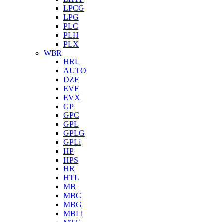
LPCG
LPG
PLC
PLH
PLX
WBR
HRL
AUTO
DZF
EVF
EVX
GP
GPC
GPL
GPLG
GPLi
HP
HPS
HR
HTL
MB
MBC
MBG
MBLi