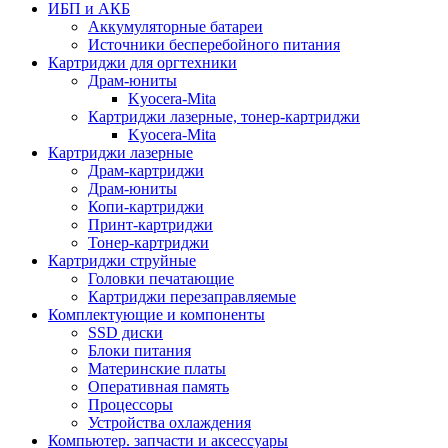
ИБП и АКБ
Аккумуляторные батареи
Источники бесперебойного питания
Картриджи для оргтехники
Драм-юниты
Kyocera-Mita
Картриджи лазерные, тонер-картриджи
Kyocera-Mita
Картриджи лазерные
Драм-картриджи
Драм-юниты
Копи-картриджи
Принт-картриджи
Тонер-картриджи
Картриджи струйные
Головки печатающие
Картриджи перезаправляемые
Комплектующие и компоненты
SSD диски
Блоки питания
Материнские платы
Оперативная память
Процессоры
Устройства охлаждения
Компьютер. запчасти и аксессуары