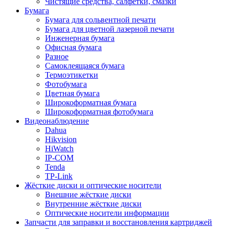
Чистящие средства, салфетки, смазки
Бумага
Бумага для сольвентной печати
Бумага для цветной лазерной печати
Инженерная бумага
Офисная бумага
Разное
Самоклеящаяся бумага
Термоэтикетки
Фотобумага
Цветная бумага
Широкоформатная бумага
Широкоформатная фотобумага
Видеонаблюдение
Dahua
Hikvision
HiWatch
IP-COM
Tenda
TP-Link
Жёсткие диски и оптические носители
Внешние жёсткие диски
Внутренние жёсткие диски
Оптические носители информации
Запчасти для заправки и восстановления картриджей