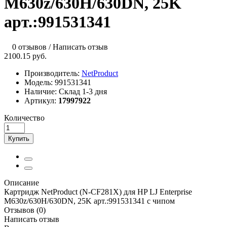
M630z/630H/630DN, 25K
арт.:991531341
0 отзывов
/
Написать отзыв
2100.15 руб.
Производитель:
NetProduct
Модель:
991531341
Наличие:
Склад 1-3 дня
Артикул:
17997922
Количество
Купить
Описание
Картридж NetProduct (N-CF281X) для HP LJ Enterprise
M630z/630H/630DN, 25K арт.:991531341 с чипом
Отзывов (0)
Написать отзыв