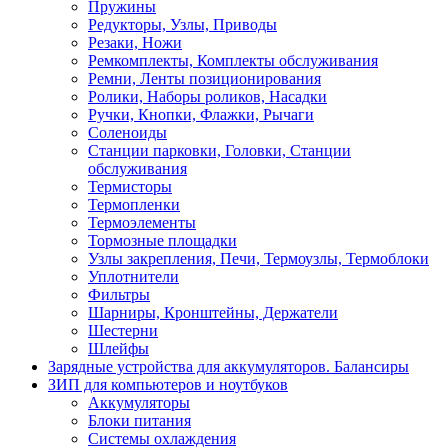
Пружины
Редукторы, Узлы, Приводы
Резаки, Ножи
Ремкомплекты, Комплекты обслуживания
Ремни, Ленты позиционирования
Ролики, Наборы роликов, Насадки
Ручки, Кнопки, Флажки, Рычаги
Соленоиды
Станции парковки, Головки, Станции
обслуживания
Термисторы
Термопленки
Термоэлементы
Тормозные площадки
Узлы закрепления, Печи, Термоузлы, Термоблоки
Уплотнители
Фильтры
Шарниры, Кронштейны, Держатели
Шестерни
Шлейфы
Зарядные устройства для аккумуляторов. Балансиры
ЗИП для компьютеров и ноутбуков
Аккумуляторы
Блоки питания
Системы охлаждения