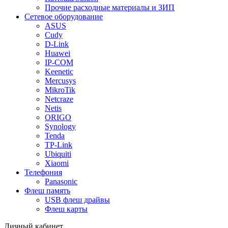
Прочие расходные материалы и ЗИП
Сетевое оборудование
ASUS
Cudy
D-Link
Huawei
IP-COM
Keenetic
Mercusys
MikroTik
Netcraze
Netis
ORIGO
Synology
Tenda
TP-Link
Ubiquiti
Xiaomi
Телефония
Panasonic
Флеш память
USB флеш драйвы
Флеш карты
Личный кабинет