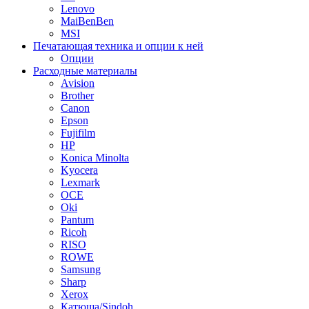
Lenovo
MaiBenBen
MSI
Печатающая техника и опции к ней
Опции
Расходные материалы
Avision
Brother
Canon
Epson
Fujifilm
HP
Konica Minolta
Kyocera
Lexmark
OCE
Oki
Pantum
Ricoh
RISO
ROWE
Samsung
Sharp
Xerox
Катюша/Sindoh