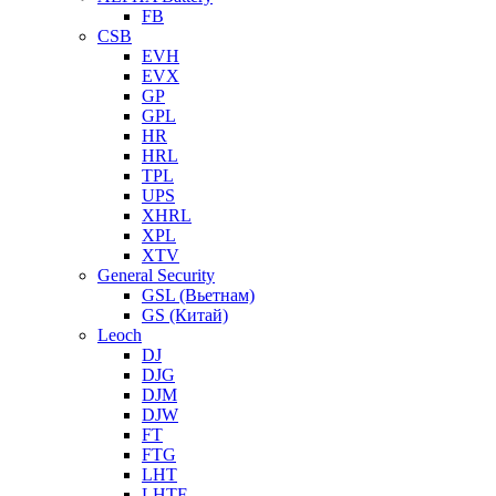
FB
CSB
EVH
EVX
GP
GPL
HR
HRL
TPL
UPS
XHRL
XPL
XTV
General Security
GSL (Вьетнам)
GS (Китай)
Leoch
DJ
DJG
DJM
DJW
FT
FTG
LHT
LHTF