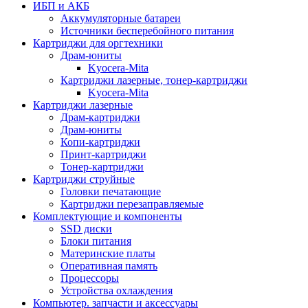
ИБП и АКБ
Аккумуляторные батареи
Источники бесперебойного питания
Картриджи для оргтехники
Драм-юниты
Kyocera-Mita
Картриджи лазерные, тонер-картриджи
Kyocera-Mita
Картриджи лазерные
Драм-картриджи
Драм-юниты
Копи-картриджи
Принт-картриджи
Тонер-картриджи
Картриджи струйные
Головки печатающие
Картриджи перезаправляемые
Комплектующие и компоненты
SSD диски
Блоки питания
Материнские платы
Оперативная память
Процессоры
Устройства охлаждения
Компьютер. запчасти и аксессуары