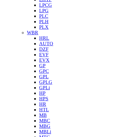
LPCG
LPG
PLC
PLH
PLX
WBR
HRL
AUTO
DZF
EVF
EVX
GP
GPC
GPL
GPLG
GPLi
HP
HPS
HR
HTL
MB
MBC
MBG
MBLi