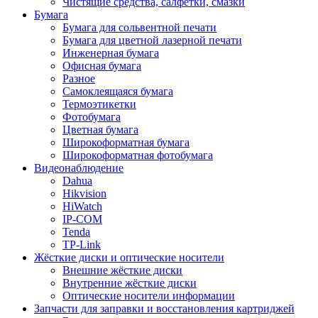
Чистящие средства, салфетки, смазки
Бумага
Бумага для сольвентной печати
Бумага для цветной лазерной печати
Инженерная бумага
Офисная бумага
Разное
Самоклеящаяся бумага
Термоэтикетки
Фотобумага
Цветная бумага
Широкоформатная бумага
Широкоформатная фотобумага
Видеонаблюдение
Dahua
Hikvision
HiWatch
IP-COM
Tenda
TP-Link
Жёсткие диски и оптические носители
Внешние жёсткие диски
Внутренние жёсткие диски
Оптические носители информации
Запчасти для заправки и восстановления картриджей