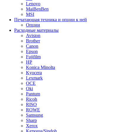
Lenovo
MaiBenBen
MSI
Печатающая техника и опции к ней
Опции
Расходные материалы
Avision
Brother
Canon
Epson
Fujifilm
HP
Konica Minolta
Kyocera
Lexmark
OCE
Oki
Pantum
Ricoh
RISO
ROWE
Samsung
Sharp
Xerox
Катюша/Sindoh