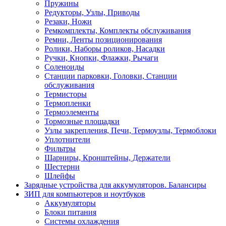
Пружины
Редукторы, Узлы, Приводы
Резаки, Ножи
Ремкомплекты, Комплекты обслуживания
Ремни, Ленты позиционирования
Ролики, Наборы роликов, Насадки
Ручки, Кнопки, Флажки, Рычаги
Соленоиды
Станции парковки, Головки, Станции
обслуживания
Термисторы
Термопленки
Термоэлементы
Тормозные площадки
Узлы закрепления, Печи, Термоузлы, Термоблоки
Уплотнители
Фильтры
Шарниры, Кронштейны, Держатели
Шестерни
Шлейфы
Зарядные устройства для аккумуляторов. Балансиры
ЗИП для компьютеров и ноутбуков
Аккумуляторы
Блоки питания
Системы охлаждения