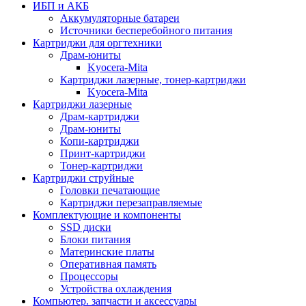
ИБП и АКБ
Аккумуляторные батареи
Источники бесперебойного питания
Картриджи для оргтехники
Драм-юниты
Kyocera-Mita
Картриджи лазерные, тонер-картриджи
Kyocera-Mita
Картриджи лазерные
Драм-картриджи
Драм-юниты
Копи-картриджи
Принт-картриджи
Тонер-картриджи
Картриджи струйные
Головки печатающие
Картриджи перезаправляемые
Комплектующие и компоненты
SSD диски
Блоки питания
Материнские платы
Оперативная память
Процессоры
Устройства охлаждения
Компьютер. запчасти и аксессуары