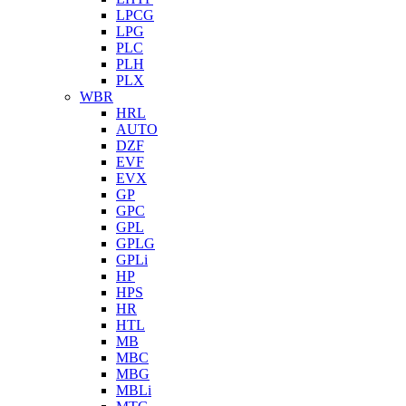
LPCG
LPG
PLC
PLH
PLX
WBR
HRL
AUTO
DZF
EVF
EVX
GP
GPC
GPL
GPLG
GPLi
HP
HPS
HR
HTL
MB
MBC
MBG
MBLi