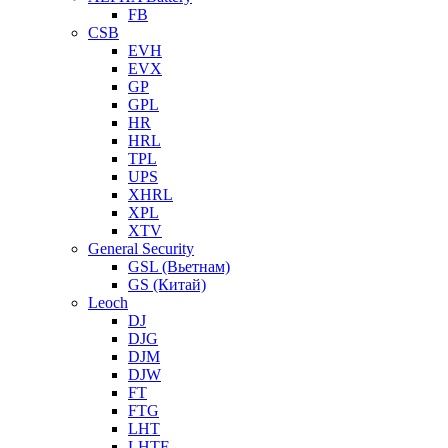
FB
CSB
EVH
EVX
GP
GPL
HR
HRL
TPL
UPS
XHRL
XPL
XTV
General Security
GSL (Вьетнам)
GS (Китай)
Leoch
DJ
DJG
DJM
DJW
FT
FTG
LHT
LHTF