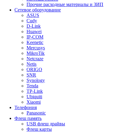
Прочие расходные материалы и ЗИП
Сетевое оборудование
ASUS
Cudy
D-Link
Huawei
IP-COM
Keenetic
Mercusys
MikroTik
Netcraze
Netis
ORIGO
SNR
Synology
Tenda
TP-Link
Ubiquiti
Xiaomi
Телефония
Panasonic
Флеш память
USB флеш драйвы
Флеш карты