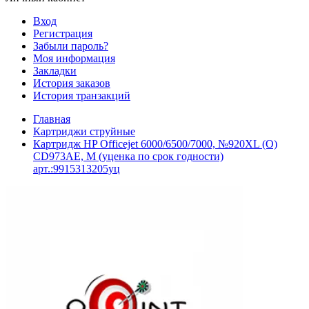
Вход
Регистрация
Забыли пароль?
Моя информация
Закладки
История заказов
История транзакций
Главная
Картриджи струйные
Картридж HP Officejet 6000/6500/7000, №920XL (O)
CD973AE, M (уценка по срок годности)
арт.:9915313205уц