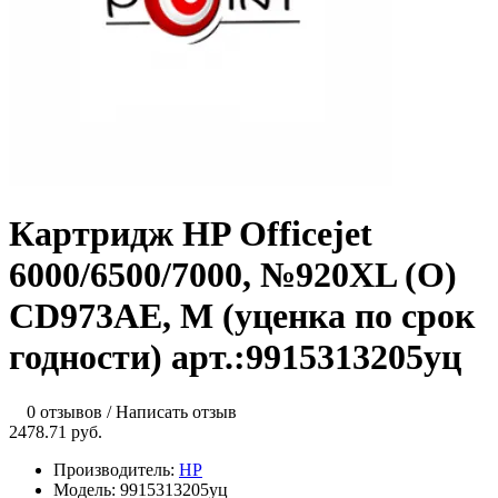
Картридж HP Officejet
6000/6500/7000, №920XL (O)
CD973AE, M (уценка по срок
годности) арт.:9915313205уц
0 отзывов
/
Написать отзыв
2478.71 руб.
Производитель:
HP
Модель:
9915313205уц