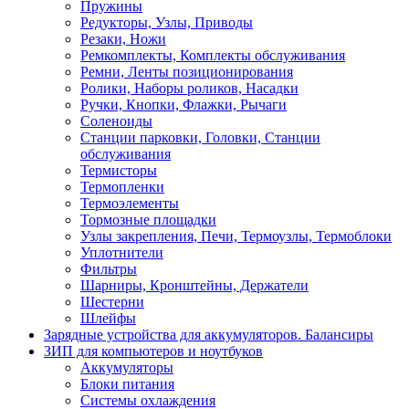
Пружины
Редукторы, Узлы, Приводы
Резаки, Ножи
Ремкомплекты, Комплекты обслуживания
Ремни, Ленты позиционирования
Ролики, Наборы роликов, Насадки
Ручки, Кнопки, Флажки, Рычаги
Соленоиды
Станции парковки, Головки, Станции
обслуживания
Термисторы
Термопленки
Термоэлементы
Тормозные площадки
Узлы закрепления, Печи, Термоузлы, Термоблоки
Уплотнители
Фильтры
Шарниры, Кронштейны, Держатели
Шестерни
Шлейфы
Зарядные устройства для аккумуляторов. Балансиры
ЗИП для компьютеров и ноутбуков
Аккумуляторы
Блоки питания
Системы охлаждения