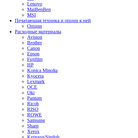
Lenovo
MaiBenBen
MSI
Печатающая техника и опции к ней
Опции
Расходные материалы
Avision
Brother
Canon
Epson
Fujifilm
HP
Konica Minolta
Kyocera
Lexmark
OCE
Oki
Pantum
Ricoh
RISO
ROWE
Samsung
Sharp
Xerox
Катюша/Sindoh