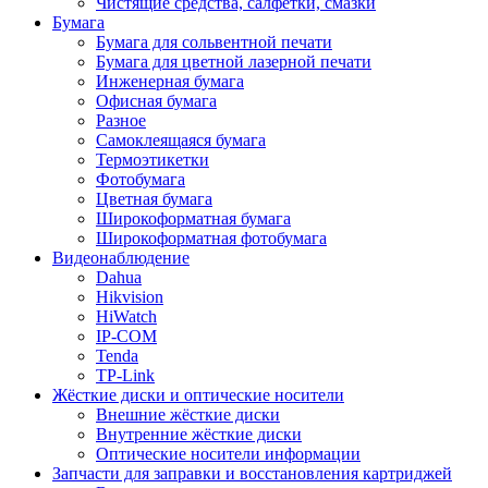
Чистящие средства, салфетки, смазки
Бумага
Бумага для сольвентной печати
Бумага для цветной лазерной печати
Инженерная бумага
Офисная бумага
Разное
Самоклеящаяся бумага
Термоэтикетки
Фотобумага
Цветная бумага
Широкоформатная бумага
Широкоформатная фотобумага
Видеонаблюдение
Dahua
Hikvision
HiWatch
IP-COM
Tenda
TP-Link
Жёсткие диски и оптические носители
Внешние жёсткие диски
Внутренние жёсткие диски
Оптические носители информации
Запчасти для заправки и восстановления картриджей