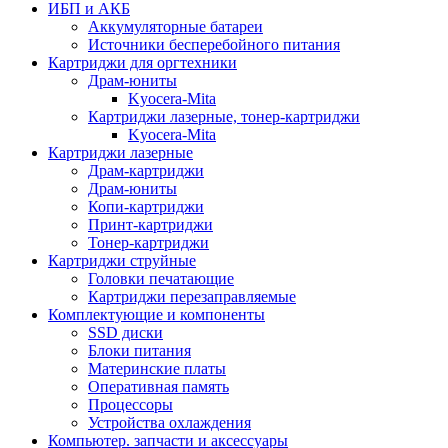
ИБП и АКБ
Аккумуляторные батареи
Источники бесперебойного питания
Картриджи для оргтехники
Драм-юниты
Kyocera-Mita
Картриджи лазерные, тонер-картриджи
Kyocera-Mita
Картриджи лазерные
Драм-картриджи
Драм-юниты
Копи-картриджи
Принт-картриджи
Тонер-картриджи
Картриджи струйные
Головки печатающие
Картриджи перезаправляемые
Комплектующие и компоненты
SSD диски
Блоки питания
Материнские платы
Оперативная память
Процессоры
Устройства охлаждения
Компьютер. запчасти и аксессуары