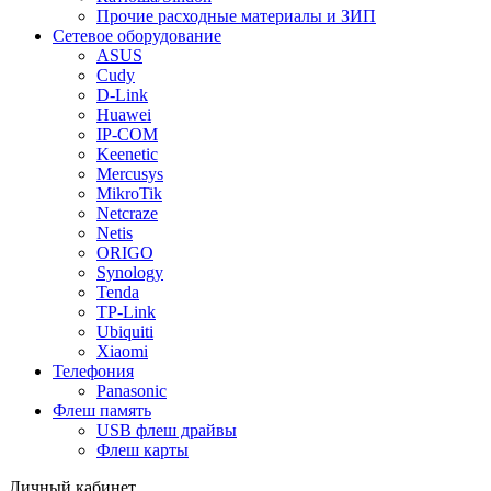
Прочие расходные материалы и ЗИП
Сетевое оборудование
ASUS
Cudy
D-Link
Huawei
IP-COM
Keenetic
Mercusys
MikroTik
Netcraze
Netis
ORIGO
Synology
Tenda
TP-Link
Ubiquiti
Xiaomi
Телефония
Panasonic
Флеш память
USB флеш драйвы
Флеш карты
Личный кабинет