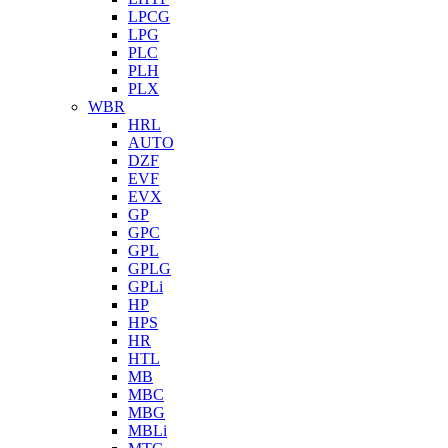
LPCG
LPG
PLC
PLH
PLX
WBR
HRL
AUTO
DZF
EVF
EVX
GP
GPC
GPL
GPLG
GPLi
HP
HPS
HR
HTL
MB
MBC
MBG
MBLi