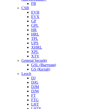
FB
CSB
EVH
EVX
GP
GPL
HR
HRL
TPL
UPS
XHRL
XPL
XTV
General Security
GSL (Вьетнам)
GS (Китай)
Leoch
DJ
DJG
DJM
DJW
FT
FTG
LHT
LHTF