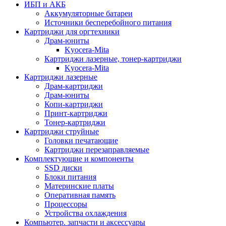
ИБП и АКБ
Аккумуляторные батареи
Источники бесперебойного питания
Картриджи для оргтехники
Драм-юниты
Kyocera-Mita
Картриджи лазерные, тонер-картриджи
Kyocera-Mita
Картриджи лазерные
Драм-картриджи
Драм-юниты
Копи-картриджи
Принт-картриджи
Тонер-картриджи
Картриджи струйные
Головки печатающие
Картриджи перезаправляемые
Комплектующие и компоненты
SSD диски
Блоки питания
Материнские платы
Оперативная память
Процессоры
Устройства охлаждения
Компьютер. запчасти и аксессуары