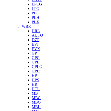
LPCG
LPG
PLC
PLH
PLX
WBR
HRL
AUTO
DZF
EVF
EVX
GP
GPC
GPL
GPLG
GPLi
HP
HPS
HR
HTL
MB
MBC
MBG
MBLi