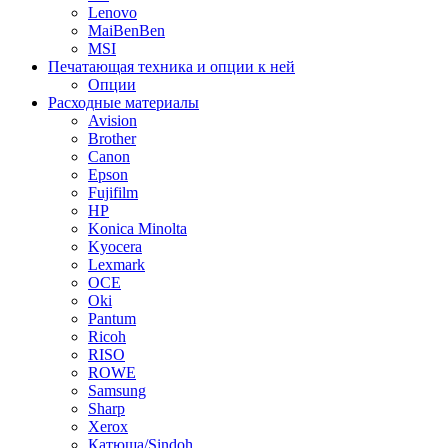
Lenovo
MaiBenBen
MSI
Печатающая техника и опции к ней
Опции
Расходные материалы
Avision
Brother
Canon
Epson
Fujifilm
HP
Konica Minolta
Kyocera
Lexmark
OCE
Oki
Pantum
Ricoh
RISO
ROWE
Samsung
Sharp
Xerox
Катюша/Sindoh