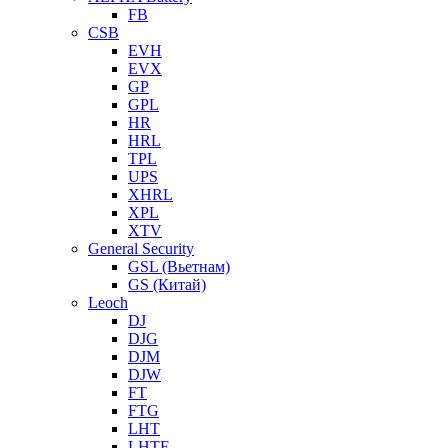
FB
CSB
EVH
EVX
GP
GPL
HR
HRL
TPL
UPS
XHRL
XPL
XTV
General Security
GSL (Вьетнам)
GS (Китай)
Leoch
DJ
DJG
DJM
DJW
FT
FTG
LHT
LHTF