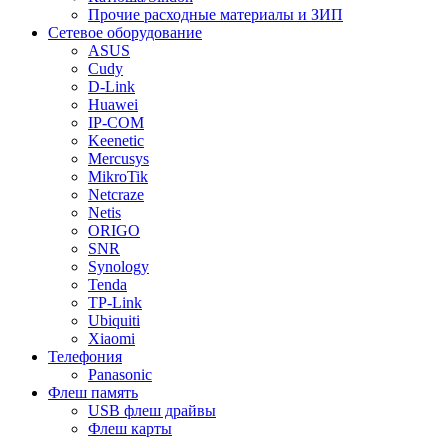
Прочие расходные материалы и ЗИП
Сетевое оборудование
ASUS
Cudy
D-Link
Huawei
IP-COM
Keenetic
Mercusys
MikroTik
Netcraze
Netis
ORIGO
SNR
Synology
Tenda
TP-Link
Ubiquiti
Xiaomi
Телефония
Panasonic
Флеш память
USB флеш драйвы
Флеш карты