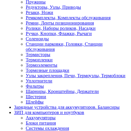
Пружины
Редукторы, Узлы, Приводы
Резаки, Ножи
Ремкомплекты, Комплекты обслуживания
Ремни, Ленты позиционирования
Ролики, Наборы роликов, Насадки
Ручки, Кнопки, Флажки, Рычаги
Соленоиды
Станции парковки, Головки, Станции
обслуживания
Термисторы
Термопленки
Термоэлементы
Тормозные площадки
Узлы закрепления, Печи, Термоузлы, Термоблоки
Уплотнители
Фильтры
Шарниры, Кронштейны, Держатели
Шестерни
Шлейфы
Зарядные устройства для аккумуляторов. Балансиры
ЗИП для компьютеров и ноутбуков
Аккумуляторы
Блоки питания
Системы охлаждения