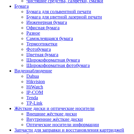
Чистящие средства, салфетки, смазки
Бумага
Бумага для сольвентной печати
Бумага для цветной лазерной печати
Инженерная бумага
Офисная бумага
Разное
Самоклеящаяся бумага
Термоэтикетки
Фотобумага
Цветная бумага
Широкоформатная бумага
Широкоформатная фотобумага
Видеонаблюдение
Dahua
Hikvision
HiWatch
IP-COM
Tenda
TP-Link
Жёсткие диски и оптические носители
Внешние жёсткие диски
Внутренние жёсткие диски
Оптические носители информации
Запчасти для заправки и восстановления картриджей