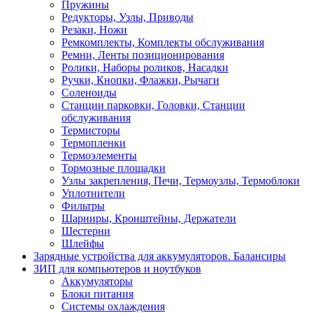
Пружины
Редукторы, Узлы, Приводы
Резаки, Ножи
Ремкомплекты, Комплекты обслуживания
Ремни, Ленты позиционирования
Ролики, Наборы роликов, Насадки
Ручки, Кнопки, Флажки, Рычаги
Соленоиды
Станции парковки, Головки, Станции
обслуживания
Термисторы
Термопленки
Термоэлементы
Тормозные площадки
Узлы закрепления, Печи, Термоузлы, Термоблоки
Уплотнители
Фильтры
Шарниры, Кронштейны, Держатели
Шестерни
Шлейфы
Зарядные устройства для аккумуляторов. Балансиры
ЗИП для компьютеров и ноутбуков
Аккумуляторы
Блоки питания
Системы охлаждения