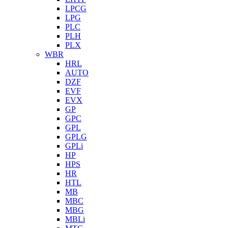
LPCG
LPG
PLC
PLH
PLX
WBR
HRL
AUTO
DZF
EVF
EVX
GP
GPC
GPL
GPLG
GPLi
HP
HPS
HR
HTL
MB
MBC
MBG
MBLi