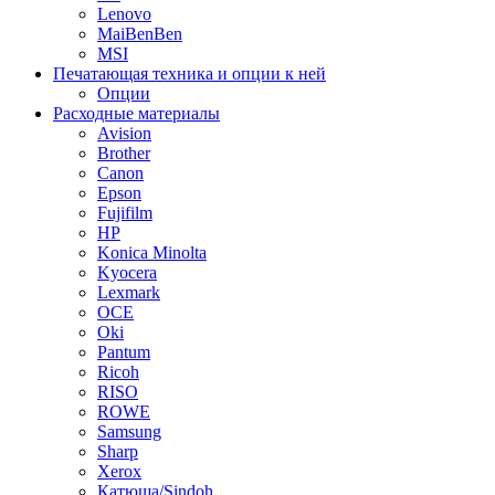
Lenovo
MaiBenBen
MSI
Печатающая техника и опции к ней
Опции
Расходные материалы
Avision
Brother
Canon
Epson
Fujifilm
HP
Konica Minolta
Kyocera
Lexmark
OCE
Oki
Pantum
Ricoh
RISO
ROWE
Samsung
Sharp
Xerox
Катюша/Sindoh