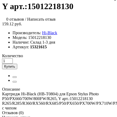
Y арт.:15012218130
0 отзывов
/
Написать отзыв
159.12 руб.
Производитель:
Hi-Black
Модель:
15012218130
Наличие:
Склад 1-3 дня
Артикул:
15321615
Количество
Купить
Описание
Картридж Hi-Black (HB-T0804) для Epson Stylus Photo
P50/PX660/700W/800FW/R265, Y арт.:15012218130
R265/R285/R360/RX560/RX685/P50/PX650/PX700W/PX710W
с чипом
Отзывов (0)