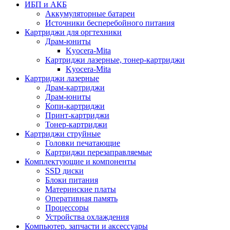
ИБП и АКБ
Аккумуляторные батареи
Источники бесперебойного питания
Картриджи для оргтехники
Драм-юниты
Kyocera-Mita
Картриджи лазерные, тонер-картриджи
Kyocera-Mita
Картриджи лазерные
Драм-картриджи
Драм-юниты
Копи-картриджи
Принт-картриджи
Тонер-картриджи
Картриджи струйные
Головки печатающие
Картриджи перезаправляемые
Комплектующие и компоненты
SSD диски
Блоки питания
Материнские платы
Оперативная память
Процессоры
Устройства охлаждения
Компьютер. запчасти и аксессуары