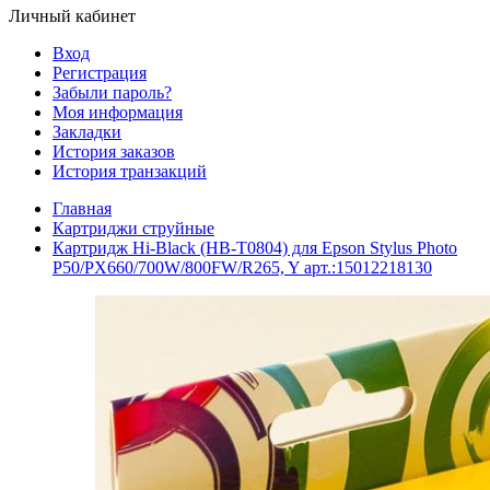
Личный кабинет
Вход
Регистрация
Забыли пароль?
Моя информация
Закладки
История заказов
История транзакций
Главная
Картриджи струйные
Картридж Hi-Black (HB-T0804) для Epson Stylus Photo
P50/PX660/700W/800FW/R265, Y арт.:15012218130