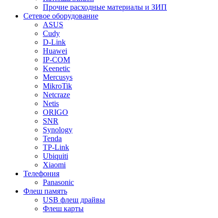
Прочие расходные материалы и ЗИП
Сетевое оборудование
ASUS
Cudy
D-Link
Huawei
IP-COM
Keenetic
Mercusys
MikroTik
Netcraze
Netis
ORIGO
SNR
Synology
Tenda
TP-Link
Ubiquiti
Xiaomi
Телефония
Panasonic
Флеш память
USB флеш драйвы
Флеш карты