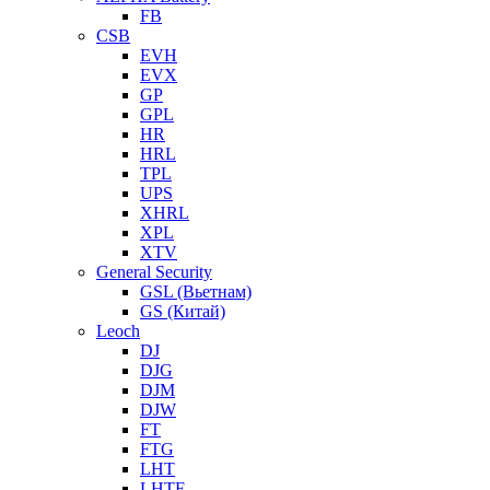
FB
CSB
EVH
EVX
GP
GPL
HR
HRL
TPL
UPS
XHRL
XPL
XTV
General Security
GSL (Вьетнам)
GS (Китай)
Leoch
DJ
DJG
DJM
DJW
FT
FTG
LHT
LHTF