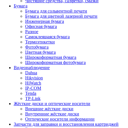
Чистящие средства, салфетки, смазки
Бумага
Бумага для сольвентной печати
Бумага для цветной лазерной печати
Инженерная бумага
Офисная бумага
Разное
Самоклеящаяся бумага
Термоэтикетки
Фотобумага
Цветная бумага
Широкоформатная бумага
Широкоформатная фотобумага
Видеонаблюдение
Dahua
Hikvision
HiWatch
IP-COM
Tenda
TP-Link
Жёсткие диски и оптические носители
Внешние жёсткие диски
Внутренние жёсткие диски
Оптические носители информации
Запчасти для заправки и восстановления картриджей