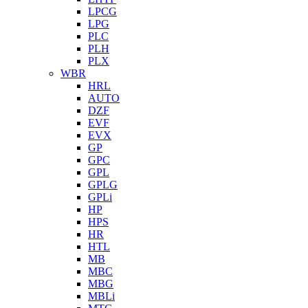
LPCG
LPG
PLC
PLH
PLX
WBR
HRL
AUTO
DZF
EVF
EVX
GP
GPC
GPL
GPLG
GPLi
HP
HPS
HR
HTL
MB
MBC
MBG
MBLi