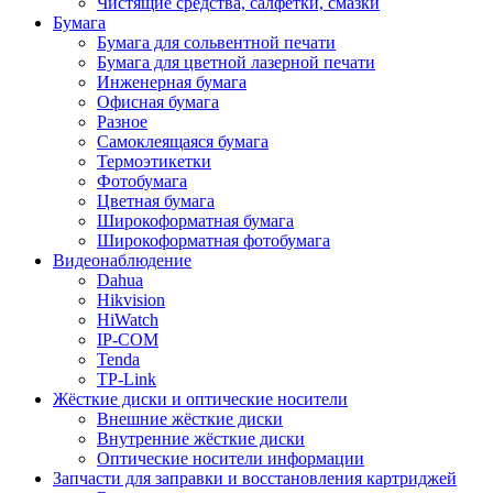
Чистящие средства, салфетки, смазки
Бумага
Бумага для сольвентной печати
Бумага для цветной лазерной печати
Инженерная бумага
Офисная бумага
Разное
Самоклеящаяся бумага
Термоэтикетки
Фотобумага
Цветная бумага
Широкоформатная бумага
Широкоформатная фотобумага
Видеонаблюдение
Dahua
Hikvision
HiWatch
IP-COM
Tenda
TP-Link
Жёсткие диски и оптические носители
Внешние жёсткие диски
Внутренние жёсткие диски
Оптические носители информации
Запчасти для заправки и восстановления картриджей