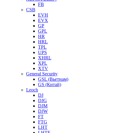
FB
CSB
EVH
EVX
GP
GPL
HR
HRL
TPL
UPS
XHRL
XPL
XTV
General Security
GSL (Вьетнам)
GS (Китай)
Leoch
DJ
DJG
DJM
DJW
FT
FTG
LHT
LHTF