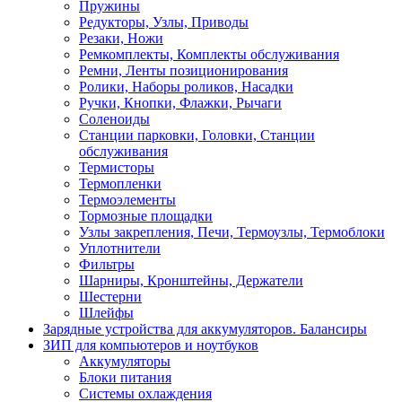
Пружины
Редукторы, Узлы, Приводы
Резаки, Ножи
Ремкомплекты, Комплекты обслуживания
Ремни, Ленты позиционирования
Ролики, Наборы роликов, Насадки
Ручки, Кнопки, Флажки, Рычаги
Соленоиды
Станции парковки, Головки, Станции
обслуживания
Термисторы
Термопленки
Термоэлементы
Тормозные площадки
Узлы закрепления, Печи, Термоузлы, Термоблоки
Уплотнители
Фильтры
Шарниры, Кронштейны, Держатели
Шестерни
Шлейфы
Зарядные устройства для аккумуляторов. Балансиры
ЗИП для компьютеров и ноутбуков
Аккумуляторы
Блоки питания
Системы охлаждения