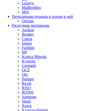
Lenovo
MaiBenBen
MSI
Печатающая техника и опции к ней
Опции
Расходные материалы
Avision
Brother
Canon
Epson
Fujifilm
HP
Konica Minolta
Kyocera
Lexmark
OCE
Oki
Pantum
Ricoh
RISO
ROWE
Samsung
Sharp
Xerox
Катюша/Sindoh