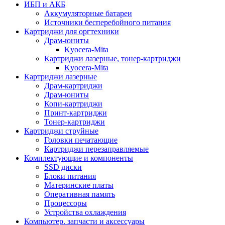
ИБП и АКБ
Аккумуляторные батареи
Источники бесперебойного питания
Картриджи для оргтехники
Драм-юниты
Kyocera-Mita
Картриджи лазерные, тонер-картриджи
Kyocera-Mita
Картриджи лазерные
Драм-картриджи
Драм-юниты
Копи-картриджи
Принт-картриджи
Тонер-картриджи
Картриджи струйные
Головки печатающие
Картриджи перезаправляемые
Комплектующие и компоненты
SSD диски
Блоки питания
Материнские платы
Оперативная память
Процессоры
Устройства охлаждения
Компьютер. запчасти и аксессуары