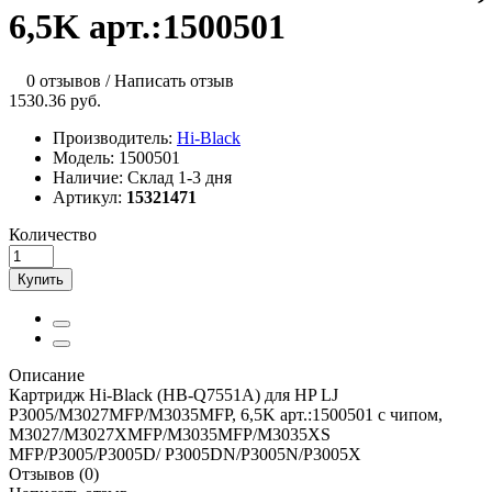
6,5K арт.:1500501
0 отзывов
/
Написать отзыв
1530.36 руб.
Производитель:
Hi-Black
Модель:
1500501
Наличие:
Склад 1-3 дня
Артикул:
15321471
Количество
Купить
Описание
Картридж Hi-Black (HB-Q7551A) для HP LJ
P3005/M3027MFP/M3035MFP, 6,5K арт.:1500501 с чипом,
M3027/M3027XMFP/M3035MFP/M3035XS
MFP/P3005/P3005D/ P3005DN/P3005N/P3005X
Отзывов (0)