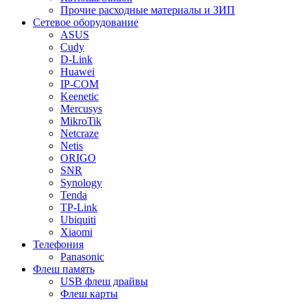
Прочие расходные материалы и ЗИП
Сетевое оборудование
ASUS
Cudy
D-Link
Huawei
IP-COM
Keenetic
Mercusys
MikroTik
Netcraze
Netis
ORIGO
SNR
Synology
Tenda
TP-Link
Ubiquiti
Xiaomi
Телефония
Panasonic
Флеш память
USB флеш драйвы
Флеш карты