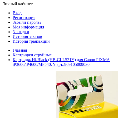
Личный кабинет
Вход
Регистрация
Забыли пароль?
Моя информация
Закладки
История заказов
История транзакций
Главная
Картриджи струйные
Картридж Hi-Black (HB-CLI-521Y) для Canon PIXMA
iP3600/iP4600/MP540, Y арт.:969105009030