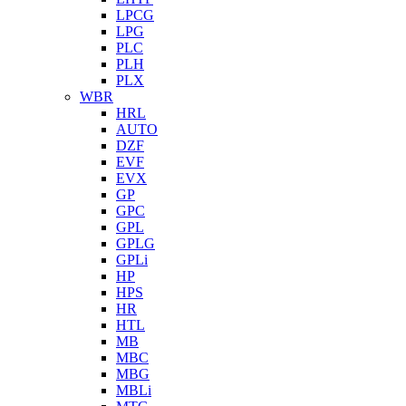
LPCG
LPG
PLC
PLH
PLX
WBR
HRL
AUTO
DZF
EVF
EVX
GP
GPC
GPL
GPLG
GPLi
HP
HPS
HR
HTL
MB
MBC
MBG
MBLi