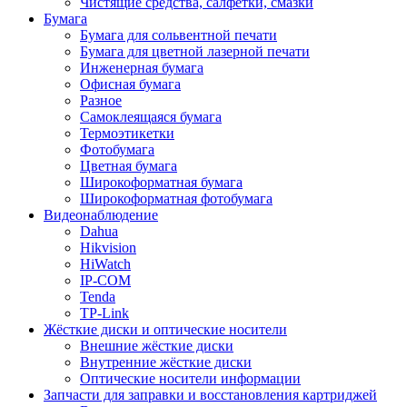
Чистящие средства, салфетки, смазки
Бумага
Бумага для сольвентной печати
Бумага для цветной лазерной печати
Инженерная бумага
Офисная бумага
Разное
Самоклеящаяся бумага
Термоэтикетки
Фотобумага
Цветная бумага
Широкоформатная бумага
Широкоформатная фотобумага
Видеонаблюдение
Dahua
Hikvision
HiWatch
IP-COM
Tenda
TP-Link
Жёсткие диски и оптические носители
Внешние жёсткие диски
Внутренние жёсткие диски
Оптические носители информации
Запчасти для заправки и восстановления картриджей