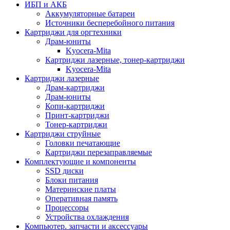
ИБП и АКБ
Аккумуляторные батареи
Источники бесперебойного питания
Картриджи для оргтехники
Драм-юниты
Kyocera-Mita
Картриджи лазерные, тонер-картриджи
Kyocera-Mita
Картриджи лазерные
Драм-картриджи
Драм-юниты
Копи-картриджи
Принт-картриджи
Тонер-картриджи
Картриджи струйные
Головки печатающие
Картриджи перезаправляемые
Комплектующие и компоненты
SSD диски
Блоки питания
Материнские платы
Оперативная память
Процессоры
Устройства охлаждения
Компьютер. запчасти и аксессуары