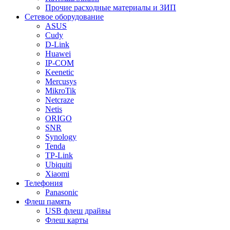
Прочие расходные материалы и ЗИП
Сетевое оборудование
ASUS
Cudy
D-Link
Huawei
IP-COM
Keenetic
Mercusys
MikroTik
Netcraze
Netis
ORIGO
SNR
Synology
Tenda
TP-Link
Ubiquiti
Xiaomi
Телефония
Panasonic
Флеш память
USB флеш драйвы
Флеш карты