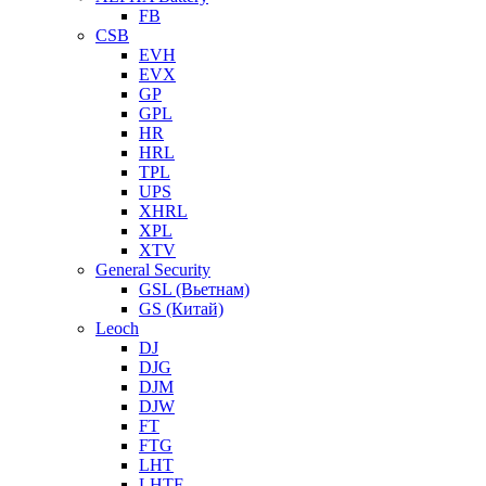
FB
CSB
EVH
EVX
GP
GPL
HR
HRL
TPL
UPS
XHRL
XPL
XTV
General Security
GSL (Вьетнам)
GS (Китай)
Leoch
DJ
DJG
DJM
DJW
FT
FTG
LHT
LHTF