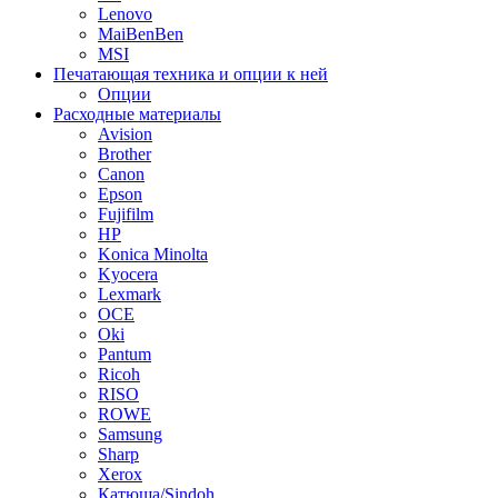
Lenovo
MaiBenBen
MSI
Печатающая техника и опции к ней
Опции
Расходные материалы
Avision
Brother
Canon
Epson
Fujifilm
HP
Konica Minolta
Kyocera
Lexmark
OCE
Oki
Pantum
Ricoh
RISO
ROWE
Samsung
Sharp
Xerox
Катюша/Sindoh