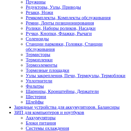
Пружины
Редукторы, Узлы, Приводы
Резаки, Ножи
Ремкомплекты, Комплекты обслуживания
Ремни, Ленты позиционирования
Ролики, Наборы роликов, Насадки
Ручки, Кнопки, Флажки, Рычаги
Соленоиды
Станции парковки, Головки, Станции
обслуживания
Термисторы
Термопленки
Термоэлементы
Тормозные площадки
Узлы закрепления, Печи, Термоузлы, Термоблоки
Уплотнители
Фильтры
Шарниры, Кронштейны, Держатели
Шестерни
Шлейфы
Зарядные устройства для аккумуляторов. Балансиры
ЗИП для компьютеров и ноутбуков
Аккумуляторы
Блоки питания
Системы охлаждения