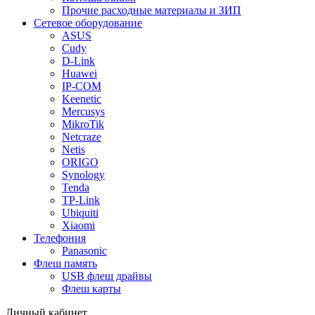
Прочие расходные материалы и ЗИП
Сетевое оборудование
ASUS
Cudy
D-Link
Huawei
IP-COM
Keenetic
Mercusys
MikroTik
Netcraze
Netis
ORIGO
Synology
Tenda
TP-Link
Ubiquiti
Xiaomi
Телефония
Panasonic
Флеш память
USB флеш драйвы
Флеш карты
Личный кабинет