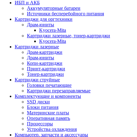
ИБП и АКБ
Аккумуляторные батареи
Источники бесперебойного питания
Картриджи для оргтехники
Драм-юниты
Kyocera-Mita
Картриджи лазерные, тонер-картриджи
Kyocera-Mita
Картриджи лазерные
Драм-картриджи
Драм-юниты
Копи-картриджи
Принт-картриджи
Тонер-картриджи
Картриджи струйные
Головки печатающие
Картриджи перезаправляемые
Комплектующие и компоненты
SSD диски
Блоки питания
Материнские платы
Оперативная память
Процессоры
Устройства охлаждения
Компьютер. запчасти и аксессуары