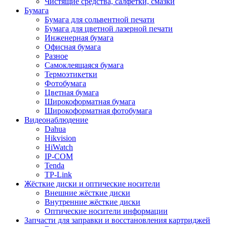
Чистящие средства, салфетки, смазки
Бумага
Бумага для сольвентной печати
Бумага для цветной лазерной печати
Инженерная бумага
Офисная бумага
Разное
Самоклеящаяся бумага
Термоэтикетки
Фотобумага
Цветная бумага
Широкоформатная бумага
Широкоформатная фотобумага
Видеонаблюдение
Dahua
Hikvision
HiWatch
IP-COM
Tenda
TP-Link
Жёсткие диски и оптические носители
Внешние жёсткие диски
Внутренние жёсткие диски
Оптические носители информации
Запчасти для заправки и восстановления картриджей