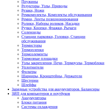
Пружины
Редукторы, Узлы, Приводы
Резаки, Ножи
Ремкомплекты, Комплекты обслуживания
Ремни, Ленты позиционирования
Ролики, Наборы роликов, Насадки
Ручки, Кнопки, Флажки, Рычаги
Соленоиды
Станции парковки, Головки, Станции
обслуживания
Термисторы
Термопленки
Термоэлементы
Тормозные площадки
Узлы закрепления, Печи, Термоузлы, Термоблоки
Уплотнители
Фильтры
Шарниры, Кронштейны, Держатели
Шестерни
Шлейфы
Зарядные устройства для аккумуляторов. Балансиры
ЗИП для компьютеров и ноутбуков
Аккумуляторы
Блоки питания
Системы охлаждения