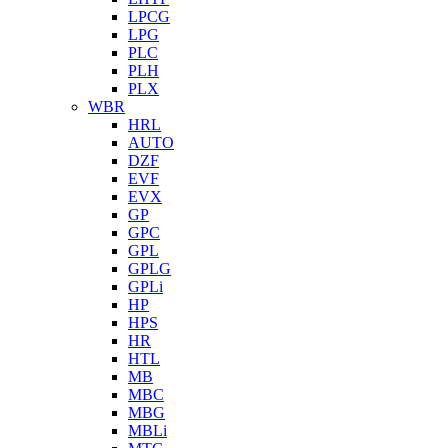
LPCG
LPG
PLC
PLH
PLX
WBR
HRL
AUTO
DZF
EVF
EVX
GP
GPC
GPL
GPLG
GPLi
HP
HPS
HR
HTL
MB
MBC
MBG
MBLi