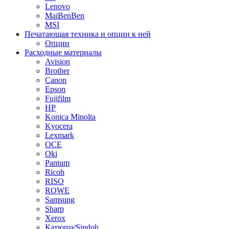
Lenovo
MaiBenBen
MSI
Печатающая техника и опции к ней
Опции
Расходные материалы
Avision
Brother
Canon
Epson
Fujifilm
HP
Konica Minolta
Kyocera
Lexmark
OCE
Oki
Pantum
Ricoh
RISO
ROWE
Samsung
Sharp
Xerox
Катюша/Sindoh