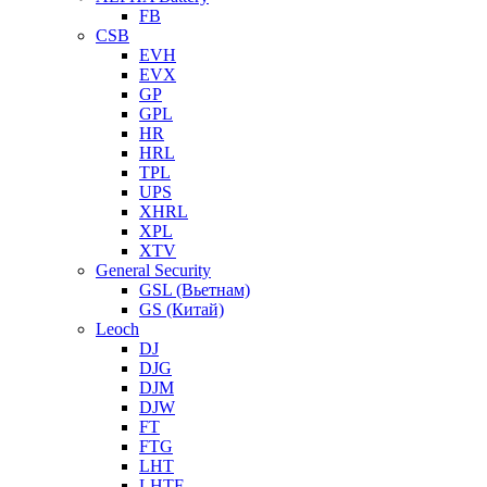
FB
CSB
EVH
EVX
GP
GPL
HR
HRL
TPL
UPS
XHRL
XPL
XTV
General Security
GSL (Вьетнам)
GS (Китай)
Leoch
DJ
DJG
DJM
DJW
FT
FTG
LHT
LHTF