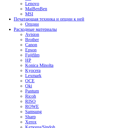
Lenovo
MaiBenBen
MSI
Печатающая техника и опции к ней
Опции
Расходные материалы
Avision
Brother
Canon
Epson
Fujifilm
HP
Konica Minolta
Kyocera
Lexmark
OCE
Oki
Pantum
Ricoh
RISO
ROWE
Samsung
Sharp
Xerox
Катюша/Sindoh