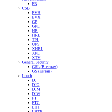
FB
CSB
EVH
EVX
GP
GPL
HR
HRL
TPL
UPS
XHRL
XPL
XTV
General Security
GSL (Вьетнам)
GS (Китай)
Leoch
DJ
DJG
DJM
DJW
FT
FTG
LHT
LHTF