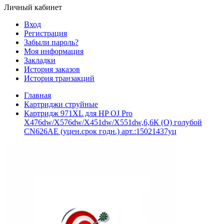
Личный кабинет
Вход
Регистрация
Забыли пароль?
Моя информация
Закладки
История заказов
История транзакций
Главная
Картриджи струйные
Картридж 971XL для HP OJ Pro
X476dw/X576dw/X451dw/X551dw,6,6К (O) голубой
CN626AE (уцен.срок годн.) арт.:15021437уц