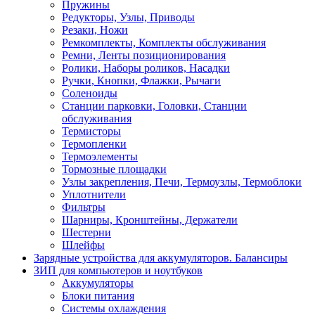
Пружины
Редукторы, Узлы, Приводы
Резаки, Ножи
Ремкомплекты, Комплекты обслуживания
Ремни, Ленты позиционирования
Ролики, Наборы роликов, Насадки
Ручки, Кнопки, Флажки, Рычаги
Соленоиды
Станции парковки, Головки, Станции
обслуживания
Термисторы
Термопленки
Термоэлементы
Тормозные площадки
Узлы закрепления, Печи, Термоузлы, Термоблоки
Уплотнители
Фильтры
Шарниры, Кронштейны, Держатели
Шестерни
Шлейфы
Зарядные устройства для аккумуляторов. Балансиры
ЗИП для компьютеров и ноутбуков
Аккумуляторы
Блоки питания
Системы охлаждения