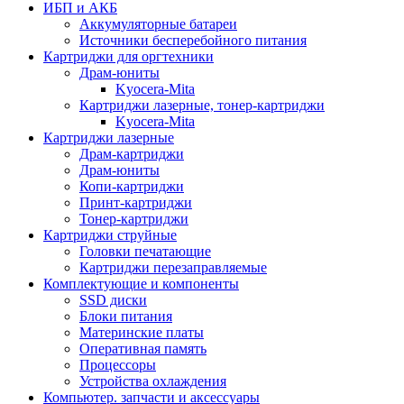
ИБП и АКБ
Аккумуляторные батареи
Источники бесперебойного питания
Картриджи для оргтехники
Драм-юниты
Kyocera-Mita
Картриджи лазерные, тонер-картриджи
Kyocera-Mita
Картриджи лазерные
Драм-картриджи
Драм-юниты
Копи-картриджи
Принт-картриджи
Тонер-картриджи
Картриджи струйные
Головки печатающие
Картриджи перезаправляемые
Комплектующие и компоненты
SSD диски
Блоки питания
Материнские платы
Оперативная память
Процессоры
Устройства охлаждения
Компьютер. запчасти и аксессуары