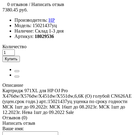
0 отзывов
/
Написать отзыв
7380.45 руб.
Производитель:
HP
Модель:
15021437уц
Наличие:
Склад 1-3 дня
Артикул:
18029536
Количество
Купить
Описание
Картридж 971XL для HP OJ Pro
X476dw/X576dw/X451dw/X551dw,6,6К (O) голубой CN626AE
(уцен.срок годн.) арт.:15021437уц уценка по сроку годности
МСК 1шт до 09.2022г. МСК 16шт до 08.2023г. МСК 1шт до
12.2023г. Нева 1шт до 09.2022 Sale
Отзывов (0)
Написать отзыв
Ваше имя: