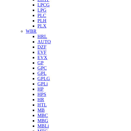
LPCG
LPG
PLC
PLH
PLX
WBR
HRL
AUTO
DZF
EVF
EVX
GP
GPC
GPL
GPLG
GPLi
HP
HPS
HR
HTL
MB
MBC
MBG
MBLi