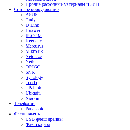
Прочие расходные материалы и ЗИП
Сетевое оборудование
ASUS
Cudy
D-Link
Huawei
IP-COM
Keenetic
Mercusys
MikroTik
Netcraze
Netis
ORIGO
SNR
Synology
Tenda
TP-Link
Ubiquiti
Xiaomi
Телефония
Panasonic
Флеш память
USB флеш драйвы
Флеш карты