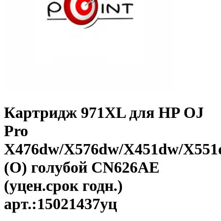
Картридж 971XL для HP OJ
Pro
X476dw/X576dw/X451dw/X551
(O) голубой CN626AE
(уцен.срок годн.)
арт.:15021437уц