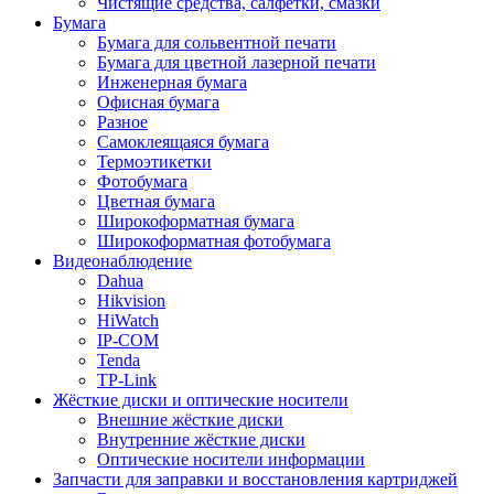
Чистящие средства, салфетки, смазки
Бумага
Бумага для сольвентной печати
Бумага для цветной лазерной печати
Инженерная бумага
Офисная бумага
Разное
Самоклеящаяся бумага
Термоэтикетки
Фотобумага
Цветная бумага
Широкоформатная бумага
Широкоформатная фотобумага
Видеонаблюдение
Dahua
Hikvision
HiWatch
IP-COM
Tenda
TP-Link
Жёсткие диски и оптические носители
Внешние жёсткие диски
Внутренние жёсткие диски
Оптические носители информации
Запчасти для заправки и восстановления картриджей