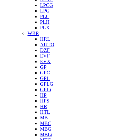
LPCG
LPG
PLC
PLH
PLX
WBR
HRL
AUTO
DZF
EVF
EVX
GP
GPC
GPL
GPLG
GPLi
HP
HPS
HR
HTL
MB
MBC
MBG
MBLi