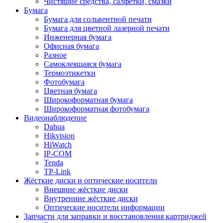
Чистящие средства, салфетки, смазки
Бумага
Бумага для сольвентной печати
Бумага для цветной лазерной печати
Инженерная бумага
Офисная бумага
Разное
Самоклеящаяся бумага
Термоэтикетки
Фотобумага
Цветная бумага
Широкоформатная бумага
Широкоформатная фотобумага
Видеонаблюдение
Dahua
Hikvision
HiWatch
IP-COM
Tenda
TP-Link
Жёсткие диски и оптические носители
Внешние жёсткие диски
Внутренние жёсткие диски
Оптические носители информации
Запчасти для заправки и восстановления картриджей