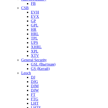
FB
CSB
EVH
EVX
GP
GPL
HR
HRL
TPL
UPS
XHRL
XPL
XTV
General Security
GSL (Вьетнам)
GS (Китай)
Leoch
DJ
DJG
DJM
DJW
FT
FTG
LHT
LHTF