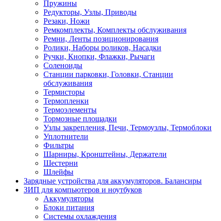
Пружины
Редукторы, Узлы, Приводы
Резаки, Ножи
Ремкомплекты, Комплекты обслуживания
Ремни, Ленты позиционирования
Ролики, Наборы роликов, Насадки
Ручки, Кнопки, Флажки, Рычаги
Соленоиды
Станции парковки, Головки, Станции
обслуживания
Термисторы
Термопленки
Термоэлементы
Тормозные площадки
Узлы закрепления, Печи, Термоузлы, Термоблоки
Уплотнители
Фильтры
Шарниры, Кронштейны, Держатели
Шестерни
Шлейфы
Зарядные устройства для аккумуляторов. Балансиры
ЗИП для компьютеров и ноутбуков
Аккумуляторы
Блоки питания
Системы охлаждения