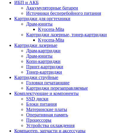
ИБП и АКБ
Аккумуляторные батареи
Источники бесперебойного питания
Картриджи для оргтехники
Драм-юниты
Kyocera-Mita
Картриджи лазерные, тонер-картриджи
Kyocera-Mita
Картриджи лазерные
Драм-картриджи
Драм-юниты
Копи-картриджи
Принт-картриджи
Тонер-картриджи
Картриджи струйные
Головки печатающие
Картриджи перезаправляемые
Комплектующие и компоненты
SSD диски
Блоки питания
Материнские платы
Оперативная память
Процессоры
Устройства охлаждения
Компьютер. запчасти и аксессуары