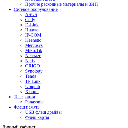
Прочие расходные материалы и ЗИП
Сетевое оборудование
ASUS
Cudy
D-Link
Huawei
IP-COM
Keenetic
Mercusys
MikroTik
Netcraze
Netis
ORIGO
Synology
Tenda
TP-Link
Ubiquiti
Xiaomi
Телефония
Panasonic
Флеш память
USB флеш драйвы
Флеш карты
Личный кабинет