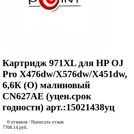
Картридж 971XL для HP OJ
Pro X476dw/X576dw/X451dw,
6,6К (O) малиновый
CN627AE (уцен.срок
годности) арт.:15021438уц
0 отзывов
/
Написать отзыв
7708.14 руб.