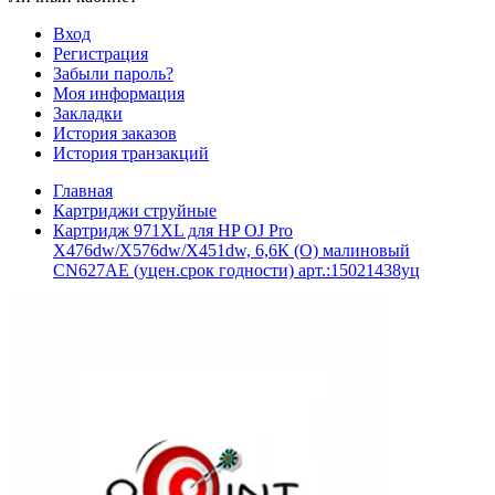
Вход
Регистрация
Забыли пароль?
Моя информация
Закладки
История заказов
История транзакций
Главная
Картриджи струйные
Картридж 971XL для HP OJ Pro
X476dw/X576dw/X451dw, 6,6К (O) малиновый
CN627AE (уцен.срок годности) арт.:15021438уц