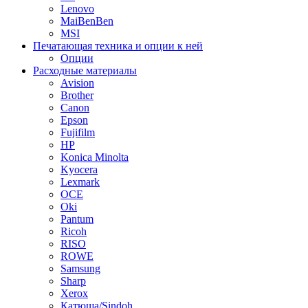
Lenovo
MaiBenBen
MSI
Печатающая техника и опции к ней
Опции
Расходные материалы
Avision
Brother
Canon
Epson
Fujifilm
HP
Konica Minolta
Kyocera
Lexmark
OCE
Oki
Pantum
Ricoh
RISO
ROWE
Samsung
Sharp
Xerox
Катюша/Sindoh