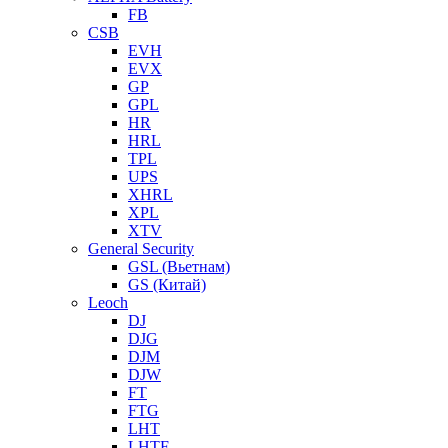
FB
CSB
EVH
EVX
GP
GPL
HR
HRL
TPL
UPS
XHRL
XPL
XTV
General Security
GSL (Вьетнам)
GS (Китай)
Leoch
DJ
DJG
DJM
DJW
FT
FTG
LHT
LHTF