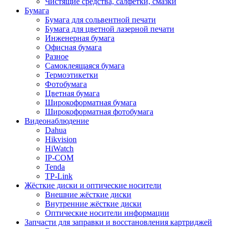
Чистящие средства, салфетки, смазки
Бумага
Бумага для сольвентной печати
Бумага для цветной лазерной печати
Инженерная бумага
Офисная бумага
Разное
Самоклеящаяся бумага
Термоэтикетки
Фотобумага
Цветная бумага
Широкоформатная бумага
Широкоформатная фотобумага
Видеонаблюдение
Dahua
Hikvision
HiWatch
IP-COM
Tenda
TP-Link
Жёсткие диски и оптические носители
Внешние жёсткие диски
Внутренние жёсткие диски
Оптические носители информации
Запчасти для заправки и восстановления картриджей