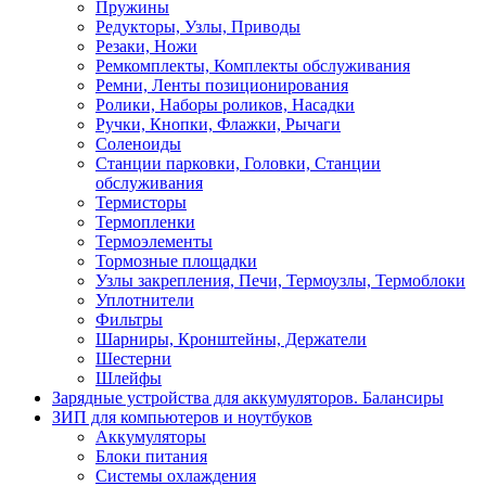
Пружины
Редукторы, Узлы, Приводы
Резаки, Ножи
Ремкомплекты, Комплекты обслуживания
Ремни, Ленты позиционирования
Ролики, Наборы роликов, Насадки
Ручки, Кнопки, Флажки, Рычаги
Соленоиды
Станции парковки, Головки, Станции
обслуживания
Термисторы
Термопленки
Термоэлементы
Тормозные площадки
Узлы закрепления, Печи, Термоузлы, Термоблоки
Уплотнители
Фильтры
Шарниры, Кронштейны, Держатели
Шестерни
Шлейфы
Зарядные устройства для аккумуляторов. Балансиры
ЗИП для компьютеров и ноутбуков
Аккумуляторы
Блоки питания
Системы охлаждения