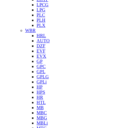
LPCG
LPG
PLC
PLH
PLX
WBR
HRL
AUTO
DZF
EVF
EVX
GP
GPC
GPL
GPLG
GPLi
HP
HPS
HR
HTL
MB
MBC
MBG
MBLi