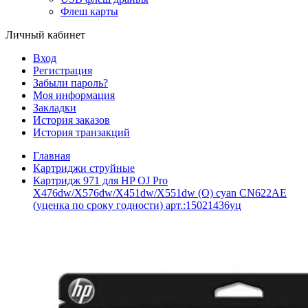
Флеш карты
Личный кабинет
Вход
Регистрация
Забыли пароль?
Моя информация
Закладки
История заказов
История транзакций
Главная
Картриджи струйные
Картридж 971 для HP OJ Pro
X476dw/X576dw/X451dw/X551dw (O) cyan CN622AE
(уценка по сроку годности) арт.:15021436уц