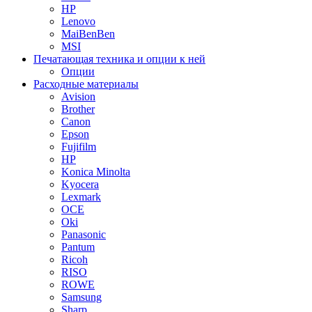
HP
Lenovo
MaiBenBen
MSI
Печатающая техника и опции к ней
Опции
Расходные материалы
Avision
Brother
Canon
Epson
Fujifilm
HP
Konica Minolta
Kyocera
Lexmark
OCE
Oki
Panasonic
Pantum
Ricoh
RISO
ROWE
Samsung
Sharp