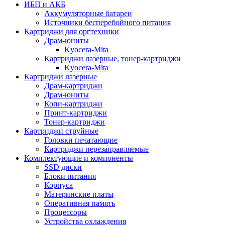
ИБП и АКБ
Аккумуляторные батареи
Источники бесперебойного питания
Картриджи для оргтехники
Драм-юниты
Kyocera-Mita
Картриджи лазерные, тонер-картриджи
Kyocera-Mita
Картриджи лазерные
Драм-картриджи
Драм-юниты
Копи-картриджи
Принт-картриджи
Тонер-картриджи
Картриджи струйные
Головки печатающие
Картриджи перезаправляемые
Комплектующие и компоненты
SSD диски
Блоки питания
Корпуса
Материнские платы
Оперативная память
Процессоры
Устройства охлаждения