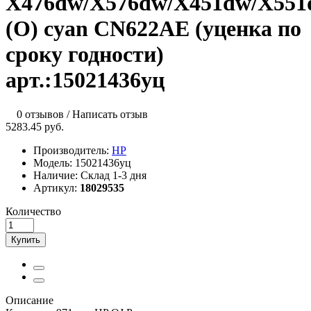
X476dw/X576dw/X451dw/X551
(O) cyan CN622AE (уценка по
сроку годности)
арт.:15021436уц
0 отзывов
/
Написать отзыв
5283.45 руб.
Производитель:
HP
Модель:
15021436уц
Наличие:
Склад 1-3 дня
Артикул:
18029535
Количество
Купить
Описание