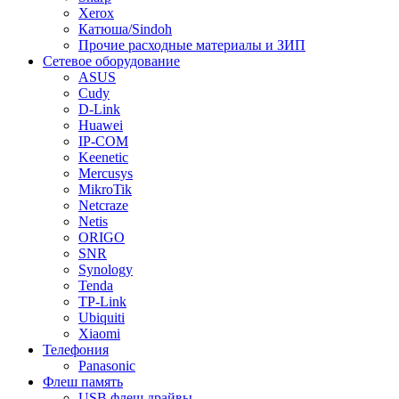
Xerox
Катюша/Sindoh
Прочие расходные материалы и ЗИП
Сетевое оборудование
ASUS
Cudy
D-Link
Huawei
IP-COM
Keenetic
Mercusys
MikroTik
Netcraze
Netis
ORIGO
SNR
Synology
Tenda
TP-Link
Ubiquiti
Xiaomi
Телефония
Panasonic
Флеш память
USB флеш драйвы