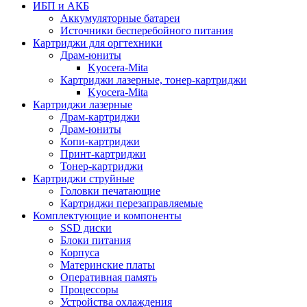
ИБП и АКБ
Аккумуляторные батареи
Источники бесперебойного питания
Картриджи для оргтехники
Драм-юниты
Kyocera-Mita
Картриджи лазерные, тонер-картриджи
Kyocera-Mita
Картриджи лазерные
Драм-картриджи
Драм-юниты
Копи-картриджи
Принт-картриджи
Тонер-картриджи
Картриджи струйные
Головки печатающие
Картриджи перезаправляемые
Комплектующие и компоненты
SSD диски
Блоки питания
Корпуса
Материнские платы
Оперативная память
Процессоры
Устройства охлаждения