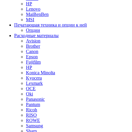
HP
Lenovo
MaiBenBen
MSI
Печатающая техника и опции к ней
Опции
Расходные материалы
Avision
Brother
Canon
Epson
Fujifilm
HP
Konica Minolta
Kyocera
Lexmark
OCE
Oki
Panasonic
Pantum
Ricoh
RISO
ROWE
Samsung
Sharp