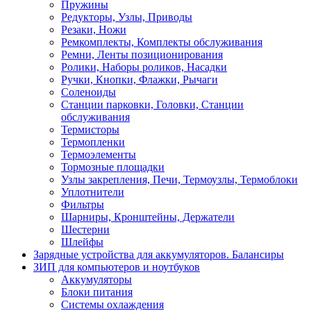
Пружины
Редукторы, Узлы, Приводы
Резаки, Ножи
Ремкомплекты, Комплекты обслуживания
Ремни, Ленты позиционирования
Ролики, Наборы роликов, Насадки
Ручки, Кнопки, Флажки, Рычаги
Соленоиды
Станции парковки, Головки, Станции
обслуживания
Термисторы
Термопленки
Термоэлементы
Тормозные площадки
Узлы закрепления, Печи, Термоузлы, Термоблоки
Уплотнители
Фильтры
Шарниры, Кронштейны, Держатели
Шестерни
Шлейфы
Зарядные устройства для аккумуляторов. Балансиры
ЗИП для компьютеров и ноутбуков
Аккумуляторы
Блоки питания
Системы охлаждения