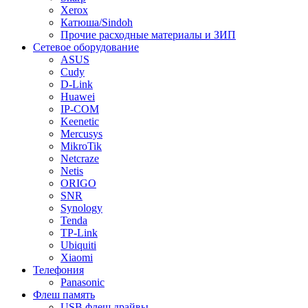
Xerox
Катюша/Sindoh
Прочие расходные материалы и ЗИП
Сетевое оборудование
ASUS
Cudy
D-Link
Huawei
IP-COM
Keenetic
Mercusys
MikroTik
Netcraze
Netis
ORIGO
SNR
Synology
Tenda
TP-Link
Ubiquiti
Xiaomi
Телефония
Panasonic
Флеш память
USB флеш драйвы