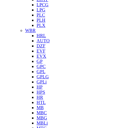
LPCG
LPG
PLC
PLH
PLX
WBR
HRL
AUTO
DZF
EVF
EVX
GP
GPC
GPL
GPLG
GPLi
HP
HPS
HR
HTL
MB
MBC
MBG
MBLi