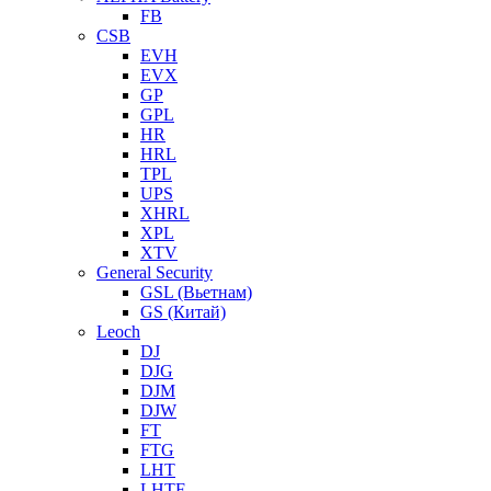
FB
CSB
EVH
EVX
GP
GPL
HR
HRL
TPL
UPS
XHRL
XPL
XTV
General Security
GSL (Вьетнам)
GS (Китай)
Leoch
DJ
DJG
DJM
DJW
FT
FTG
LHT
LHTF