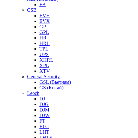
FB
CSB
EVH
EVX
GP
GPL
HR
HRL
TPL
UPS
XHRL
XPL
XTV
General Security
GSL (Вьетнам)
GS (Китай)
Leoch
DJ
DJG
DJM
DJW
FT
FTG
LHT
LHTF