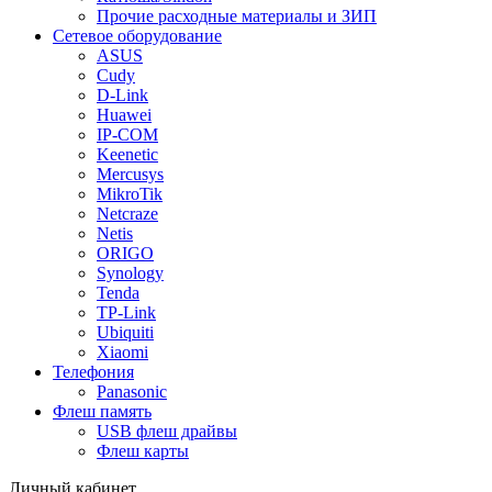
Прочие расходные материалы и ЗИП
Сетевое оборудование
ASUS
Cudy
D-Link
Huawei
IP-COM
Keenetic
Mercusys
MikroTik
Netcraze
Netis
ORIGO
Synology
Tenda
TP-Link
Ubiquiti
Xiaomi
Телефония
Panasonic
Флеш память
USB флеш драйвы
Флеш карты
Личный кабинет