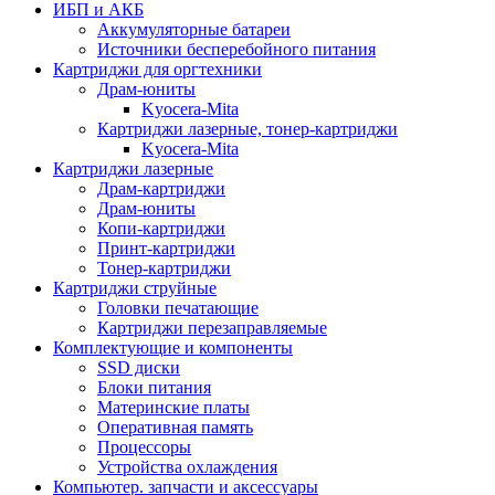
ИБП и АКБ
Аккумуляторные батареи
Источники бесперебойного питания
Картриджи для оргтехники
Драм-юниты
Kyocera-Mita
Картриджи лазерные, тонер-картриджи
Kyocera-Mita
Картриджи лазерные
Драм-картриджи
Драм-юниты
Копи-картриджи
Принт-картриджи
Тонер-картриджи
Картриджи струйные
Головки печатающие
Картриджи перезаправляемые
Комплектующие и компоненты
SSD диски
Блоки питания
Материнские платы
Оперативная память
Процессоры
Устройства охлаждения
Компьютер. запчасти и аксессуары