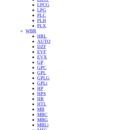
LPCG
LPG
PLC
PLH
PLX
WBR
HRL
AUTO
DZF
EVF
EVX
GP
GPC
GPL
GPLG
GPLi
HP
HPS
HR
HTL
MB
MBC
MBG
MBLi