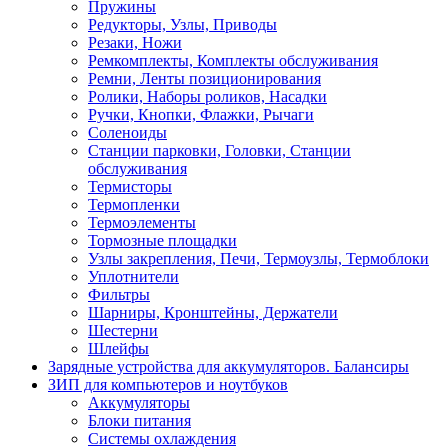
Пружины
Редукторы, Узлы, Приводы
Резаки, Ножи
Ремкомплекты, Комплекты обслуживания
Ремни, Ленты позиционирования
Ролики, Наборы роликов, Насадки
Ручки, Кнопки, Флажки, Рычаги
Соленоиды
Станции парковки, Головки, Станции
обслуживания
Термисторы
Термопленки
Термоэлементы
Тормозные площадки
Узлы закрепления, Печи, Термоузлы, Термоблоки
Уплотнители
Фильтры
Шарниры, Кронштейны, Держатели
Шестерни
Шлейфы
Зарядные устройства для аккумуляторов. Балансиры
ЗИП для компьютеров и ноутбуков
Аккумуляторы
Блоки питания
Системы охлаждения