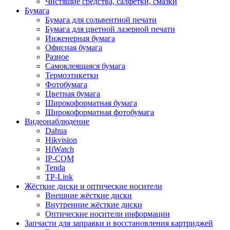
Чистящие средства, салфетки, смазки
Бумага
Бумага для сольвентной печати
Бумага для цветной лазерной печати
Инженерная бумага
Офисная бумага
Разное
Самоклеящаяся бумага
Термоэтикетки
Фотобумага
Цветная бумага
Широкоформатная бумага
Широкоформатная фотобумага
Видеонаблюдение
Dahua
Hikvision
HiWatch
IP-COM
Tenda
TP-Link
Жёсткие диски и оптические носители
Внешние жёсткие диски
Внутренние жёсткие диски
Оптические носители информации
Запчасти для заправки и восстановления картриджей