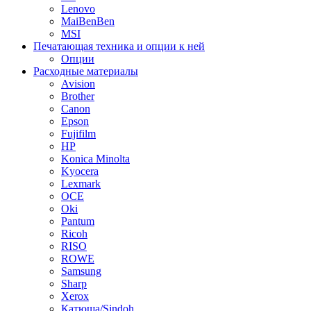
Lenovo
MaiBenBen
MSI
Печатающая техника и опции к ней
Опции
Расходные материалы
Avision
Brother
Canon
Epson
Fujifilm
HP
Konica Minolta
Kyocera
Lexmark
OCE
Oki
Pantum
Ricoh
RISO
ROWE
Samsung
Sharp
Xerox
Катюша/Sindoh