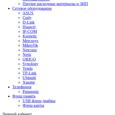
Прочие расходные материалы и ЗИП
Сетевое оборудование
ASUS
Cudy
D-Link
Huawei
IP-COM
Keenetic
Mercusys
MikroTik
Netcraze
Netis
ORIGO
Synology
Tenda
TP-Link
Ubiquiti
Xiaomi
Телефония
Panasonic
Флеш память
USB флеш драйвы
Флеш карты
Личный кабинет