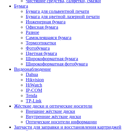
Чистящие средства, салфетки, смазки
Бумага
Бумага для сольвентной печати
Бумага для цветной лазерной печати
Инженерная бумага
Офисная бумага
Разное
Самоклеящаяся бумага
Термоэтикетки
Фотобумага
Цветная бумага
Широкоформатная бумага
Широкоформатная фотобумага
Видеонаблюдение
Dahua
Hikvision
HiWatch
IP-COM
Tenda
TP-Link
Жёсткие диски и оптические носители
Внешние жёсткие диски
Внутренние жёсткие диски
Оптические носители информации
Запчасти для заправки и восстановления картриджей