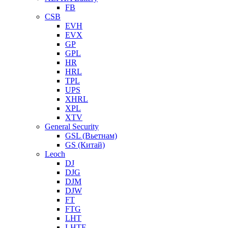
FB
CSB
EVH
EVX
GP
GPL
HR
HRL
TPL
UPS
XHRL
XPL
XTV
General Security
GSL (Вьетнам)
GS (Китай)
Leoch
DJ
DJG
DJM
DJW
FT
FTG
LHT
LHTF