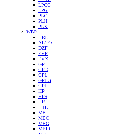
LPCG
LPG
PLC
PLH
PLX
WBR
HRL
AUTO
DZF
EVF
EVX
GP
GPC
GPL
GPLG
GPLi
HP
HPS
HR
HTL
MB
MBC
MBG
MBLi