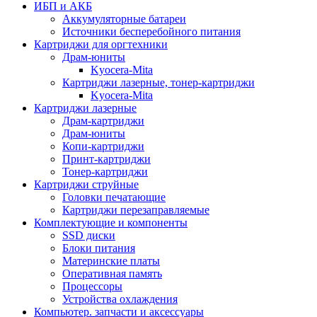
ИБП и АКБ
Аккумуляторные батареи
Источники бесперебойного питания
Картриджи для оргтехники
Драм-юниты
Kyocera-Mita
Картриджи лазерные, тонер-картриджи
Kyocera-Mita
Картриджи лазерные
Драм-картриджи
Драм-юниты
Копи-картриджи
Принт-картриджи
Тонер-картриджи
Картриджи струйные
Головки печатающие
Картриджи перезаправляемые
Комплектующие и компоненты
SSD диски
Блоки питания
Материнские платы
Оперативная память
Процессоры
Устройства охлаждения
Компьютер. запчасти и аксессуары