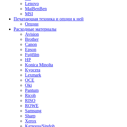
Lenovo
MaiBenBen
MSI
Печатающая техника и опции к ней
Опции
Расходные материалы
Avision
Brother
Canon
Epson
Fujifilm
HP
Konica Minolta
Kyocera
Lexmark
OCE
Oki
Pantum
Ricoh
RISO
ROWE
Samsung
Sharp
Xerox
Катюша/Sindoh