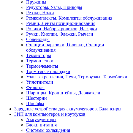
Пружины
Редукторы, Узлы, Приводы
Резаки, Ножи
Ремкомплекты, Комплекты обслуживания
Ремни, Ленты позиционирования
Ролики, Наборы роликов, Насадки
Ручки, Кнопки, Флажки, Рычаги
Соленоиды
Станции парковки, Головки, Станции
обслуживания
Термисторы
Термопленки
Термоэлементы
Тормозные площадки
Узлы закрепления, Печи, Термоузлы, Термоблоки
Уплотнители
Фильтры
Шарниры, Кронштейны, Держатели
Шестерни
Шлейфы
Зарядные устройства для аккумуляторов. Балансиры
ЗИП для компьютеров и ноутбуков
Аккумуляторы
Блоки питания
Системы охлаждения