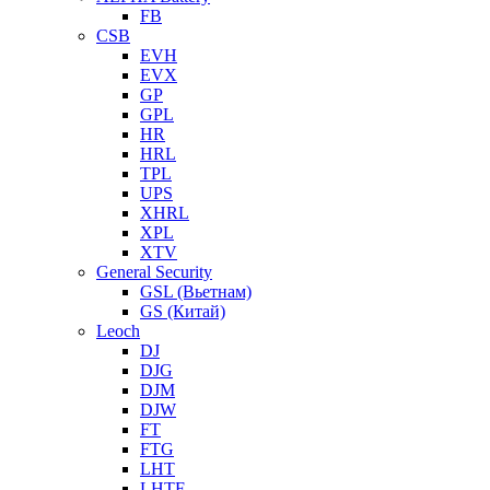
FB
CSB
EVH
EVX
GP
GPL
HR
HRL
TPL
UPS
XHRL
XPL
XTV
General Security
GSL (Вьетнам)
GS (Китай)
Leoch
DJ
DJG
DJM
DJW
FT
FTG
LHT
LHTF