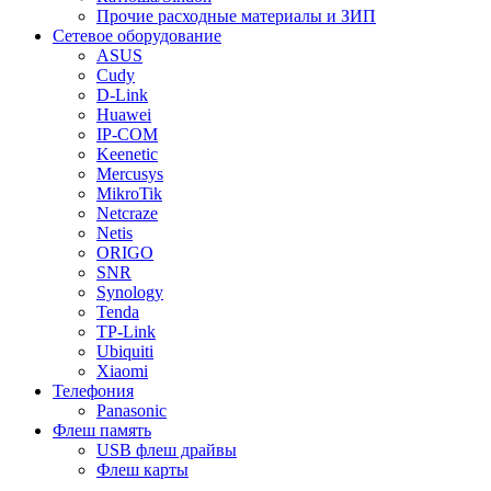
Прочие расходные материалы и ЗИП
Сетевое оборудование
ASUS
Cudy
D-Link
Huawei
IP-COM
Keenetic
Mercusys
MikroTik
Netcraze
Netis
ORIGO
SNR
Synology
Tenda
TP-Link
Ubiquiti
Xiaomi
Телефония
Panasonic
Флеш память
USB флеш драйвы
Флеш карты