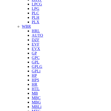
LPCG
LPG
PLC
PLH
PLX
WBR
HRL
AUTO
DZF
EVF
EVX
GP
GPC
GPL
GPLG
GPLi
HP
HPS
HR
HTL
MB
MBC
MBG
MBLi