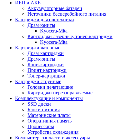
ИБП и АКБ
Аккумуляторные батареи
Источники бесперебойного питания
Картриджи для оргтехники
Драм-юниты
Kyocera-Mita
Картриджи лазерные, тонер-картриджи
Kyocera-Mita
Картриджи лазерные
Драм-картриджи
Драм-юниты
Копи-картриджи
Принт-картриджи
Тонер-картриджи
Картриджи струйные
Головки печатающие
Картриджи перезаправляемые
Комплектующие и компоненты
SSD диски
Блоки питания
Материнские платы
Оперативная память
Процессоры
Устройства охлаждения
Компьютер. запчасти и аксессуары