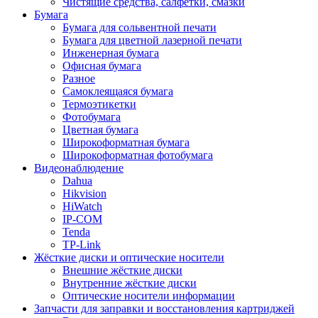
Чистящие средства, салфетки, смазки
Бумага
Бумага для сольвентной печати
Бумага для цветной лазерной печати
Инженерная бумага
Офисная бумага
Разное
Самоклеящаяся бумага
Термоэтикетки
Фотобумага
Цветная бумага
Широкоформатная бумага
Широкоформатная фотобумага
Видеонаблюдение
Dahua
Hikvision
HiWatch
IP-COM
Tenda
TP-Link
Жёсткие диски и оптические носители
Внешние жёсткие диски
Внутренние жёсткие диски
Оптические носители информации
Запчасти для заправки и восстановления картриджей