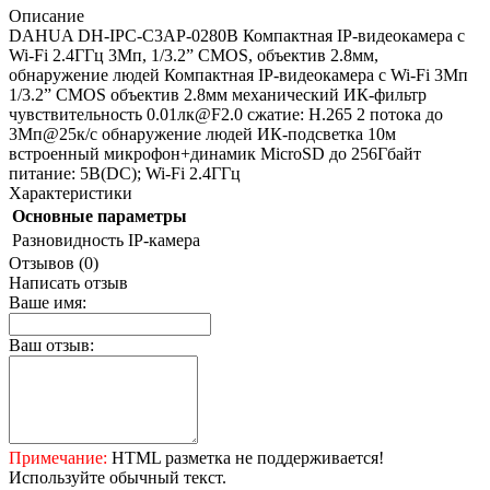
Описание
DAHUA DH-IPC-C3AP-0280B Компактная IP-видеокамера с
Wi-Fi 2.4ГГц 3Мп, 1/3.2” CMOS, объектив 2.8мм,
обнаружение людей Компактная IP-видеокамера с Wi-Fi 3Мп
1/3.2” CMOS объектив 2.8мм механический ИК-фильтр
чувствительность 0.01лк@F2.0 сжатие: H.265 2 потока до
3Мп@25к/с обнаружение людей ИК-подсветка 10м
встроенный микрофон+динамик MicroSD до 256Гбайт
питание: 5В(DC); Wi-Fi 2.4ГГц
Характеристики
Основные параметры
Разновидность
IP-камера
Отзывов (0)
Написать отзыв
Ваше имя:
Ваш отзыв:
Примечание:
HTML разметка не поддерживается!
Используйте обычный текст.