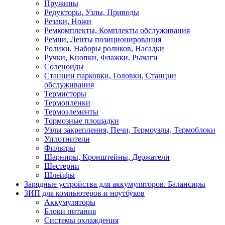
Пружины
Редукторы, Узлы, Приводы
Резаки, Ножи
Ремкомплекты, Комплекты обслуживания
Ремни, Ленты позиционирования
Ролики, Наборы роликов, Насадки
Ручки, Кнопки, Флажки, Рычаги
Соленоиды
Станции парковки, Головки, Станции
обслуживания
Термисторы
Термопленки
Термоэлементы
Тормозные площадки
Узлы закрепления, Печи, Термоузлы, Термоблоки
Уплотнители
Фильтры
Шарниры, Кронштейны, Держатели
Шестерни
Шлейфы
Зарядные устройства для аккумуляторов. Балансиры
ЗИП для компьютеров и ноутбуков
Аккумуляторы
Блоки питания
Системы охлаждения