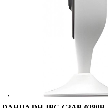
DAHUA DH-IPC-C3AP-0280B