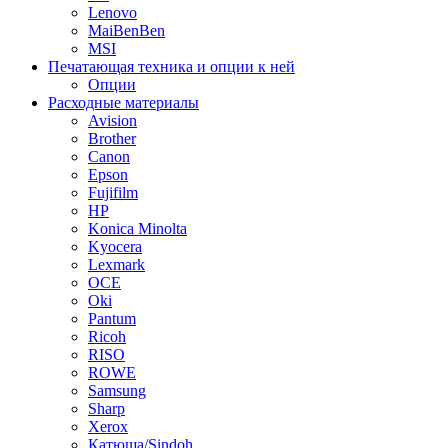
Lenovo
MaiBenBen
MSI
Печатающая техника и опции к ней
Опции
Расходные материалы
Avision
Brother
Canon
Epson
Fujifilm
HP
Konica Minolta
Kyocera
Lexmark
OCE
Oki
Pantum
Ricoh
RISO
ROWE
Samsung
Sharp
Xerox
Катюша/Sindoh