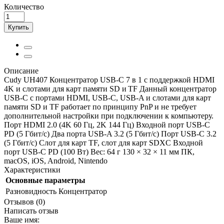
Количество
Купить
Описание
Cudy UH407 Концентратор USB-C 7 в 1 с поддержкой HDMI
4K и слотами для карт памяти SD и TF Данный концентратор
USB-C с портами HDMI, USB-C, USB-A и слотами для карт
памяти SD и TF работает по принципу PnP и не требует
дополнительной настройки при подключении к компьютеру.
Порт HDMI 2.0 (4K 60 Гц, 2K 144 Гц) Входной порт USB-C
PD (5 Гбит/с) Два порта USB-A 3.2 (5 Гбит/с) Порт USB-C 3.2
(5 Гбит/с) Слот для карт TF, слот для карт SDXC Входной
порт USB-C PD (100 Вт) Вес: 64 г 130 × 32 × 11 мм ПК,
macOS, iOS, Android, Nintendo
Характеристики
Основные параметры
Разновидность
Концентратор
Отзывов (0)
Написать отзыв
Ваше имя: