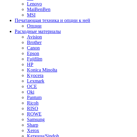
Lenovo
MaiBenBen
MSI
Печатающая техника и опции к ней
Опции
Расходные материалы
Avision
Brother
Canon
Epson
Fujifilm
HP
Konica Minolta
Kyocera
Lexmark
OCE
Oki
Pantum
Ricoh
RISO
ROWE
Samsung
Sharp
Xerox
Катюша/Sindoh