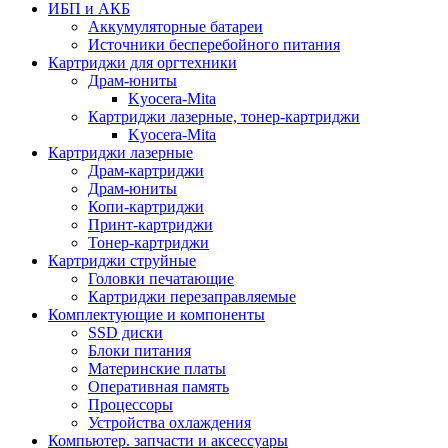
ИБП и АКБ
Аккумуляторные батареи
Источники бесперебойного питания
Картриджи для оргтехники
Драм-юниты
Kyocera-Mita
Картриджи лазерные, тонер-картриджи
Kyocera-Mita
Картриджи лазерные
Драм-картриджи
Драм-юниты
Копи-картриджи
Принт-картриджи
Тонер-картриджи
Картриджи струйные
Головки печатающие
Картриджи перезаправляемые
Комплектующие и компоненты
SSD диски
Блоки питания
Материнские платы
Оперативная память
Процессоры
Устройства охлаждения
Компьютер. запчасти и аксессуары