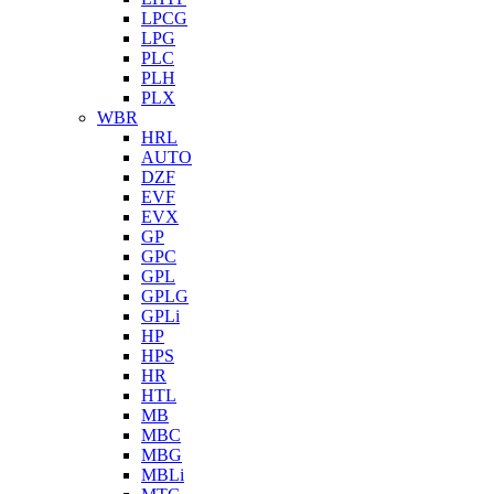
LPCG
LPG
PLC
PLH
PLX
WBR
HRL
AUTO
DZF
EVF
EVX
GP
GPC
GPL
GPLG
GPLi
HP
HPS
HR
HTL
MB
MBC
MBG
MBLi