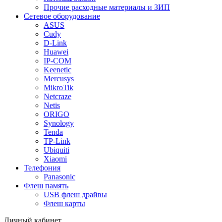
Прочие расходные материалы и ЗИП
Сетевое оборудование
ASUS
Cudy
D-Link
Huawei
IP-COM
Keenetic
Mercusys
MikroTik
Netcraze
Netis
ORIGO
Synology
Tenda
TP-Link
Ubiquiti
Xiaomi
Телефония
Panasonic
Флеш память
USB флеш драйвы
Флеш карты
Личный кабинет