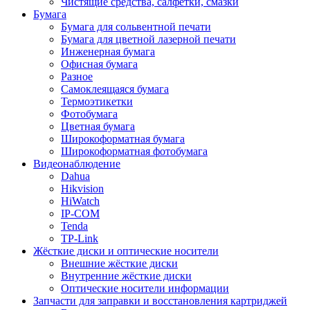
Чистящие средства, салфетки, смазки
Бумага
Бумага для сольвентной печати
Бумага для цветной лазерной печати
Инженерная бумага
Офисная бумага
Разное
Самоклеящаяся бумага
Термоэтикетки
Фотобумага
Цветная бумага
Широкоформатная бумага
Широкоформатная фотобумага
Видеонаблюдение
Dahua
Hikvision
HiWatch
IP-COM
Tenda
TP-Link
Жёсткие диски и оптические носители
Внешние жёсткие диски
Внутренние жёсткие диски
Оптические носители информации
Запчасти для заправки и восстановления картриджей