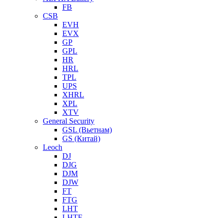
FB
CSB
EVH
EVX
GP
GPL
HR
HRL
TPL
UPS
XHRL
XPL
XTV
General Security
GSL (Вьетнам)
GS (Китай)
Leoch
DJ
DJG
DJM
DJW
FT
FTG
LHT
LHTF