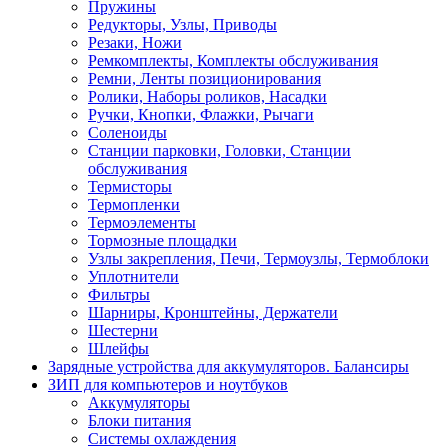
Пружины
Редукторы, Узлы, Приводы
Резаки, Ножи
Ремкомплекты, Комплекты обслуживания
Ремни, Ленты позиционирования
Ролики, Наборы роликов, Насадки
Ручки, Кнопки, Флажки, Рычаги
Соленоиды
Станции парковки, Головки, Станции
обслуживания
Термисторы
Термопленки
Термоэлементы
Тормозные площадки
Узлы закрепления, Печи, Термоузлы, Термоблоки
Уплотнители
Фильтры
Шарниры, Кронштейны, Держатели
Шестерни
Шлейфы
Зарядные устройства для аккумуляторов. Балансиры
ЗИП для компьютеров и ноутбуков
Аккумуляторы
Блоки питания
Системы охлаждения