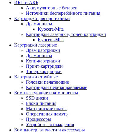
ИБП и АКБ
Аккумуляторные батареи
Источники бесперебойного питания
Картриджи для оргтехники
Драм-юниты
Kyocera-Mita
Картриджи лазерные, тонер-картриджи
Kyocera-Mita
Картриджи лазерные
Драм-картриджи
Драм-юниты
Копи-картриджи
Принт-картриджи
Тонер-картриджи
Картриджи струйные
Головки печатающие
Картриджи перезаправляемые
Комплектующие и компоненты
SSD диски
Блоки питания
Материнские платы
Оперативная память
Процессоры
Устройства охлаждения
Компьютер. запчасти и аксессуары