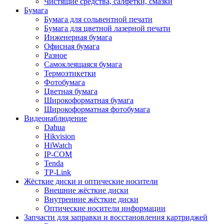
Чистящие средства, салфетки, смазки
Бумага
Бумага для сольвентной печати
Бумага для цветной лазерной печати
Инженерная бумага
Офисная бумага
Разное
Самоклеящаяся бумага
Термоэтикетки
Фотобумага
Цветная бумага
Широкоформатная бумага
Широкоформатная фотобумага
Видеонаблюдение
Dahua
Hikvision
HiWatch
IP-COM
Tenda
TP-Link
Жёсткие диски и оптические носители
Внешние жёсткие диски
Внутренние жёсткие диски
Оптические носители информации
Запчасти для заправки и восстановления картриджей