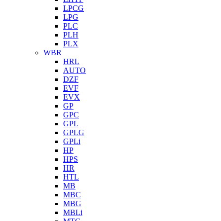
LPCG
LPG
PLC
PLH
PLX
WBR
HRL
AUTO
DZF
EVF
EVX
GP
GPC
GPL
GPLG
GPLi
HP
HPS
HR
HTL
MB
MBC
MBG
MBLi