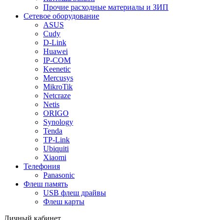
Прочие расходные материалы и ЗИП
Сетевое оборудование
ASUS
Cudy
D-Link
Huawei
IP-COM
Keenetic
Mercusys
MikroTik
Netcraze
Netis
ORIGO
Synology
Tenda
TP-Link
Ubiquiti
Xiaomi
Телефония
Panasonic
Флеш память
USB флеш драйвы
Флеш карты
Личный кабинет