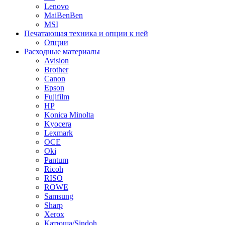
Lenovo
MaiBenBen
MSI
Печатающая техника и опции к ней
Опции
Расходные материалы
Avision
Brother
Canon
Epson
Fujifilm
HP
Konica Minolta
Kyocera
Lexmark
OCE
Oki
Pantum
Ricoh
RISO
ROWE
Samsung
Sharp
Xerox
Катюша/Sindoh