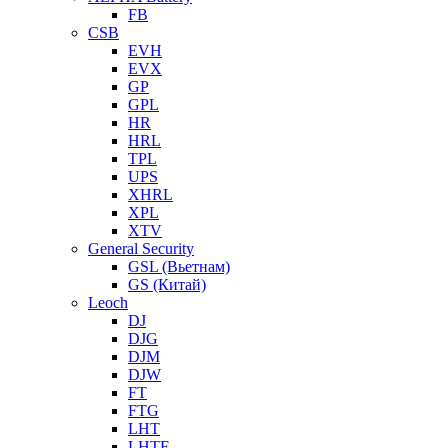
FB
CSB
EVH
EVX
GP
GPL
HR
HRL
TPL
UPS
XHRL
XPL
XTV
General Security
GSL (Вьетнам)
GS (Китай)
Leoch
DJ
DJG
DJM
DJW
FT
FTG
LHT
LHTF