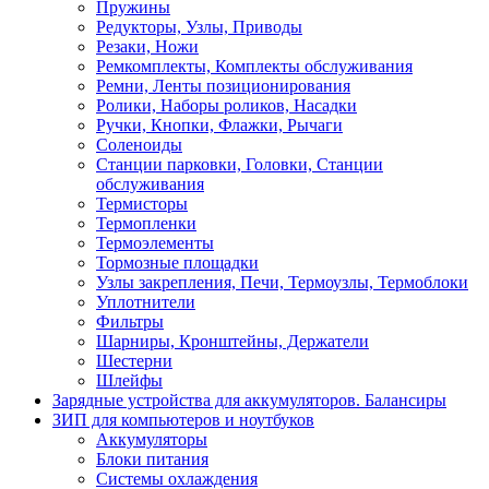
Пружины
Редукторы, Узлы, Приводы
Резаки, Ножи
Ремкомплекты, Комплекты обслуживания
Ремни, Ленты позиционирования
Ролики, Наборы роликов, Насадки
Ручки, Кнопки, Флажки, Рычаги
Соленоиды
Станции парковки, Головки, Станции
обслуживания
Термисторы
Термопленки
Термоэлементы
Тормозные площадки
Узлы закрепления, Печи, Термоузлы, Термоблоки
Уплотнители
Фильтры
Шарниры, Кронштейны, Держатели
Шестерни
Шлейфы
Зарядные устройства для аккумуляторов. Балансиры
ЗИП для компьютеров и ноутбуков
Аккумуляторы
Блоки питания
Системы охлаждения