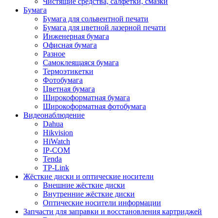
Чистящие средства, салфетки, смазки
Бумага
Бумага для сольвентной печати
Бумага для цветной лазерной печати
Инженерная бумага
Офисная бумага
Разное
Самоклеящаяся бумага
Термоэтикетки
Фотобумага
Цветная бумага
Широкоформатная бумага
Широкоформатная фотобумага
Видеонаблюдение
Dahua
Hikvision
HiWatch
IP-COM
Tenda
TP-Link
Жёсткие диски и оптические носители
Внешние жёсткие диски
Внутренние жёсткие диски
Оптические носители информации
Запчасти для заправки и восстановления картриджей