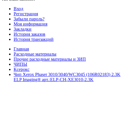
Вход
Регистрация
Забыли пароль?
Моя информация
Закладки
История заказов
История транзакций
Главная
Расходные материалы
Прочие расходные материалы и ЗИП
ЧИПЫ
Ксерокс
Чип Xerox Phaser 3010/3040/WC3045 (106R02183) 2.3K
ELP Imaging® арт.:ELP-CH-XE3010-2.3K