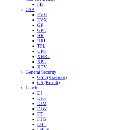
FB
CSB
EVH
EVX
GP
GPL
HR
HRL
TPL
UPS
XHRL
XPL
XTV
General Security
GSL (Вьетнам)
GS (Китай)
Leoch
DJ
DJG
DJM
DJW
FT
FTG
LHT
LHTF