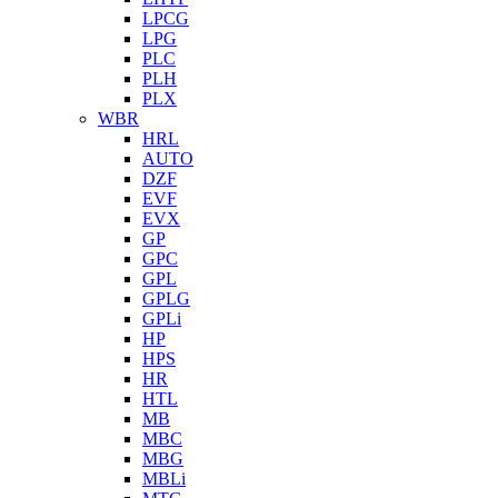
LPCG
LPG
PLC
PLH
PLX
WBR
HRL
AUTO
DZF
EVF
EVX
GP
GPC
GPL
GPLG
GPLi
HP
HPS
HR
HTL
MB
MBC
MBG
MBLi