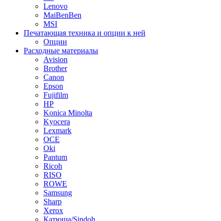
Lenovo
MaiBenBen
MSI
Печатающая техника и опции к ней
Опции
Расходные материалы
Avision
Brother
Canon
Epson
Fujifilm
HP
Konica Minolta
Kyocera
Lexmark
OCE
Oki
Pantum
Ricoh
RISO
ROWE
Samsung
Sharp
Xerox
Катюша/Sindoh