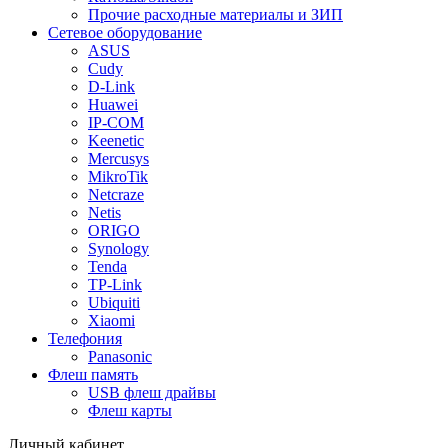
Прочие расходные материалы и ЗИП
Сетевое оборудование
ASUS
Cudy
D-Link
Huawei
IP-COM
Keenetic
Mercusys
MikroTik
Netcraze
Netis
ORIGO
Synology
Tenda
TP-Link
Ubiquiti
Xiaomi
Телефония
Panasonic
Флеш память
USB флеш драйвы
Флеш карты
Личный кабинет