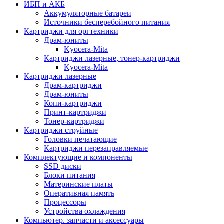
ИБП и АКБ
Аккумуляторные батареи
Источники бесперебойного питания
Картриджи для оргтехники
Драм-юниты
Kyocera-Mita
Картриджи лазерные, тонер-картриджи
Kyocera-Mita
Картриджи лазерные
Драм-картриджи
Драм-юниты
Копи-картриджи
Принт-картриджи
Тонер-картриджи
Картриджи струйные
Головки печатающие
Картриджи перезаправляемые
Комплектующие и компоненты
SSD диски
Блоки питания
Материнские платы
Оперативная память
Процессоры
Устройства охлаждения
Компьютер. запчасти и аксессуары