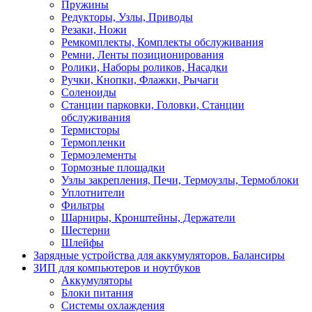
Пружины
Редукторы, Узлы, Приводы
Резаки, Ножи
Ремкомплекты, Комплекты обслуживания
Ремни, Ленты позиционирования
Ролики, Наборы роликов, Насадки
Ручки, Кнопки, Флажки, Рычаги
Соленоиды
Станции парковки, Головки, Станции
обслуживания
Термисторы
Термопленки
Термоэлементы
Тормозные площадки
Узлы закрепления, Печи, Термоузлы, Термоблоки
Уплотнители
Фильтры
Шарниры, Кронштейны, Держатели
Шестерни
Шлейфы
Зарядные устройства для аккумуляторов. Балансиры
ЗИП для компьютеров и ноутбуков
Аккумуляторы
Блоки питания
Системы охлаждения