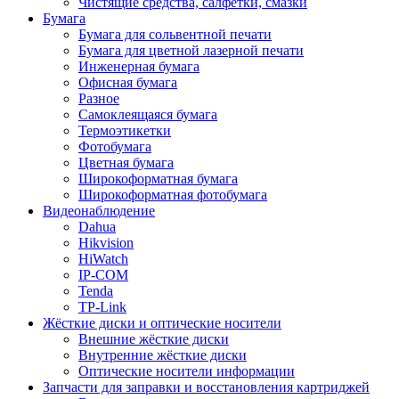
Чистящие средства, салфетки, смазки
Бумага
Бумага для сольвентной печати
Бумага для цветной лазерной печати
Инженерная бумага
Офисная бумага
Разное
Самоклеящаяся бумага
Термоэтикетки
Фотобумага
Цветная бумага
Широкоформатная бумага
Широкоформатная фотобумага
Видеонаблюдение
Dahua
Hikvision
HiWatch
IP-COM
Tenda
TP-Link
Жёсткие диски и оптические носители
Внешние жёсткие диски
Внутренние жёсткие диски
Оптические носители информации
Запчасти для заправки и восстановления картриджей