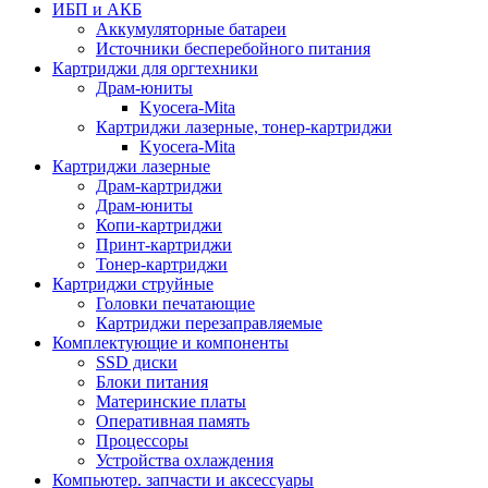
ИБП и АКБ
Аккумуляторные батареи
Источники бесперебойного питания
Картриджи для оргтехники
Драм-юниты
Kyocera-Mita
Картриджи лазерные, тонер-картриджи
Kyocera-Mita
Картриджи лазерные
Драм-картриджи
Драм-юниты
Копи-картриджи
Принт-картриджи
Тонер-картриджи
Картриджи струйные
Головки печатающие
Картриджи перезаправляемые
Комплектующие и компоненты
SSD диски
Блоки питания
Материнские платы
Оперативная память
Процессоры
Устройства охлаждения
Компьютер. запчасти и аксессуары