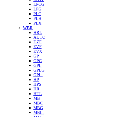
LPCG
LPG
PLC
PLH
PLX
WBR
HRL
AUTO
DZF
EVF
EVX
GP
GPC
GPL
GPLG
GPLi
HP
HPS
HR
HTL
MB
MBC
MBG
MBLi