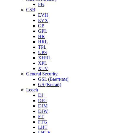
FB
CSB
EVH
EVX
GP
GPL
HR
HRL
TPL
UPS
XHRL
XPL
XTV
General Security
GSL (Вьетнам)
GS (Китай)
Leoch
DJ
DJG
DJM
DJW
FT
FTG
LHT
LHTF