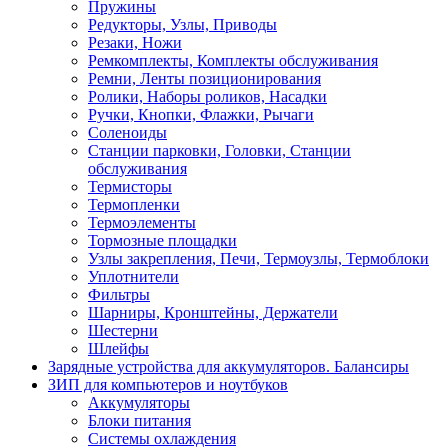
Пружины
Редукторы, Узлы, Приводы
Резаки, Ножи
Ремкомплекты, Комплекты обслуживания
Ремни, Ленты позиционирования
Ролики, Наборы роликов, Насадки
Ручки, Кнопки, Флажки, Рычаги
Соленоиды
Станции парковки, Головки, Станции
обслуживания
Термисторы
Термопленки
Термоэлементы
Тормозные площадки
Узлы закрепления, Печи, Термоузлы, Термоблоки
Уплотнители
Фильтры
Шарниры, Кронштейны, Держатели
Шестерни
Шлейфы
Зарядные устройства для аккумуляторов. Балансиры
ЗИП для компьютеров и ноутбуков
Аккумуляторы
Блоки питания
Системы охлаждения