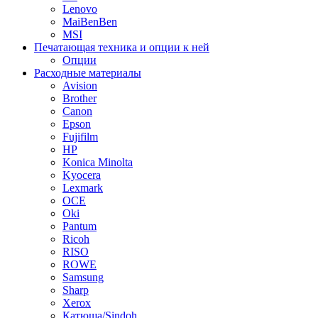
Lenovo
MaiBenBen
MSI
Печатающая техника и опции к ней
Опции
Расходные материалы
Avision
Brother
Canon
Epson
Fujifilm
HP
Konica Minolta
Kyocera
Lexmark
OCE
Oki
Pantum
Ricoh
RISO
ROWE
Samsung
Sharp
Xerox
Катюша/Sindoh