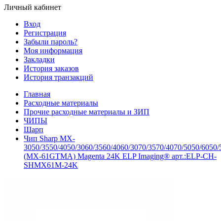
Личный кабинет
Вход
Регистрация
Забыли пароль?
Моя информация
Закладки
История заказов
История транзакций
Главная
Расходные материалы
Прочие расходные материалы и ЗИП
ЧИПЫ
Шарп
Чип Sharp MX-
3050/3550/4050/3060/3560/4060/3070/3570/4070/5050/6050/
(MX-61GTMA) Magenta 24K ELP Imaging® арт.:ELP-CH-
SHMX61M-24K