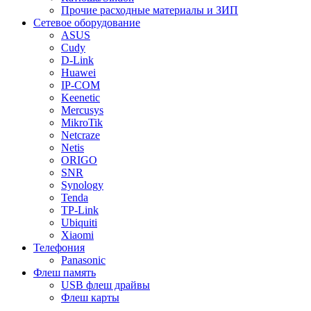
Прочие расходные материалы и ЗИП
Сетевое оборудование
ASUS
Cudy
D-Link
Huawei
IP-COM
Keenetic
Mercusys
MikroTik
Netcraze
Netis
ORIGO
SNR
Synology
Tenda
TP-Link
Ubiquiti
Xiaomi
Телефония
Panasonic
Флеш память
USB флеш драйвы
Флеш карты