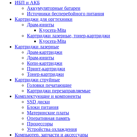
ИБП и АКБ
Аккумуляторные батареи
Источники бесперебойного питания
Картриджи для оргтехники
Драм-юниты
Kyocera-Mita
Картриджи лазерные, тонер-картриджи
Kyocera-Mita
Картриджи лазерные
Драм-картриджи
Драм-юниты
Копи-картриджи
Принт-картриджи
Тонер-картриджи
Картриджи струйные
Головки печатающие
Картриджи перезаправляемые
Комплектующие и компоненты
SSD диски
Блоки питания
Материнские платы
Оперативная память
Процессоры
Устройства охлаждения
Компьютер. запчасти и аксессуары