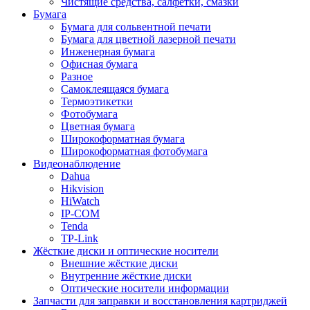
Чистящие средства, салфетки, смазки
Бумага
Бумага для сольвентной печати
Бумага для цветной лазерной печати
Инженерная бумага
Офисная бумага
Разное
Самоклеящаяся бумага
Термоэтикетки
Фотобумага
Цветная бумага
Широкоформатная бумага
Широкоформатная фотобумага
Видеонаблюдение
Dahua
Hikvision
HiWatch
IP-COM
Tenda
TP-Link
Жёсткие диски и оптические носители
Внешние жёсткие диски
Внутренние жёсткие диски
Оптические носители информации
Запчасти для заправки и восстановления картриджей