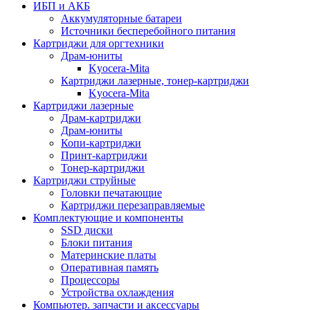
ИБП и АКБ
Аккумуляторные батареи
Источники бесперебойного питания
Картриджи для оргтехники
Драм-юниты
Kyocera-Mita
Картриджи лазерные, тонер-картриджи
Kyocera-Mita
Картриджи лазерные
Драм-картриджи
Драм-юниты
Копи-картриджи
Принт-картриджи
Тонер-картриджи
Картриджи струйные
Головки печатающие
Картриджи перезаправляемые
Комплектующие и компоненты
SSD диски
Блоки питания
Материнские платы
Оперативная память
Процессоры
Устройства охлаждения
Компьютер. запчасти и аксессуары