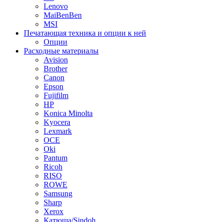
Lenovo
MaiBenBen
MSI
Печатающая техника и опции к ней
Опции
Расходные материалы
Avision
Brother
Canon
Epson
Fujifilm
HP
Konica Minolta
Kyocera
Lexmark
OCE
Oki
Pantum
Ricoh
RISO
ROWE
Samsung
Sharp
Xerox
Катюша/Sindoh