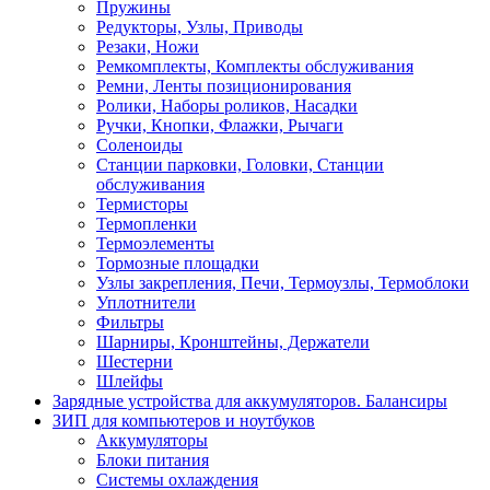
Пружины
Редукторы, Узлы, Приводы
Резаки, Ножи
Ремкомплекты, Комплекты обслуживания
Ремни, Ленты позиционирования
Ролики, Наборы роликов, Насадки
Ручки, Кнопки, Флажки, Рычаги
Соленоиды
Станции парковки, Головки, Станции
обслуживания
Термисторы
Термопленки
Термоэлементы
Тормозные площадки
Узлы закрепления, Печи, Термоузлы, Термоблоки
Уплотнители
Фильтры
Шарниры, Кронштейны, Держатели
Шестерни
Шлейфы
Зарядные устройства для аккумуляторов. Балансиры
ЗИП для компьютеров и ноутбуков
Аккумуляторы
Блоки питания
Системы охлаждения