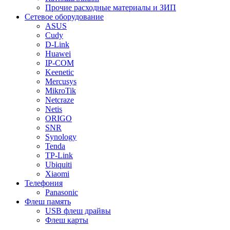
Прочие расходные материалы и ЗИП
Сетевое оборудование
ASUS
Cudy
D-Link
Huawei
IP-COM
Keenetic
Mercusys
MikroTik
Netcraze
Netis
ORIGO
SNR
Synology
Tenda
TP-Link
Ubiquiti
Xiaomi
Телефония
Panasonic
Флеш память
USB флеш драйвы
Флеш карты