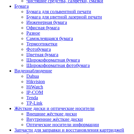
Чистящие средства, салфетки, смазки
Бумага
Бумага для сольвентной печати
Бумага для цветной лазерной печати
Инженерная бумага
Офисная бумага
Разное
Самоклеящаяся бумага
Термоэтикетки
Фотобумага
Цветная бумага
Широкоформатная бумага
Широкоформатная фотобумага
Видеонаблюдение
Dahua
Hikvision
HiWatch
IP-COM
Tenda
TP-Link
Жёсткие диски и оптические носители
Внешние жёсткие диски
Внутренние жёсткие диски
Оптические носители информации
Запчасти для заправки и восстановления картриджей