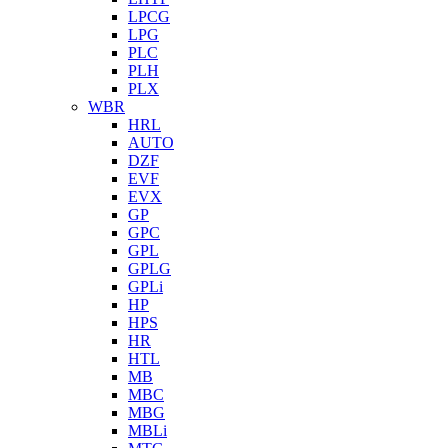
LPCG
LPG
PLC
PLH
PLX
WBR
HRL
AUTO
DZF
EVF
EVX
GP
GPC
GPL
GPLG
GPLi
HP
HPS
HR
HTL
MB
MBC
MBG
MBLi