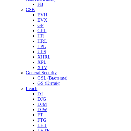
FB
CSB
EVH
EVX
GP
GPL
HR
HRL
TPL
UPS
XHRL
XPL
XTV
General Security
GSL (Вьетнам)
GS (Китай)
Leoch
DJ
DJG
DJM
DJW
FT
FTG
LHT
LHTF