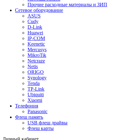
Прочие расходные материалы и ЗИП
Сетевое оборудование
ASUS
Cudy
D-Link
Huawei
IP-COM
Keenetic
Mercusys
MikroTik
Netcraze
Netis
ORIGO
Synology
Tenda
TP-Link
Ubiquiti
Xiaomi
Телефония
Panasonic
Флеш память
USB флеш драйвы
Флеш карты
Личный кабинет