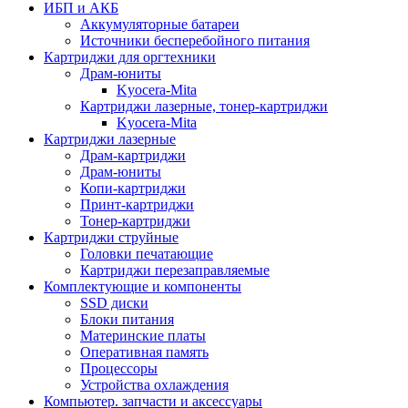
ИБП и АКБ
Аккумуляторные батареи
Источники бесперебойного питания
Картриджи для оргтехники
Драм-юниты
Kyocera-Mita
Картриджи лазерные, тонер-картриджи
Kyocera-Mita
Картриджи лазерные
Драм-картриджи
Драм-юниты
Копи-картриджи
Принт-картриджи
Тонер-картриджи
Картриджи струйные
Головки печатающие
Картриджи перезаправляемые
Комплектующие и компоненты
SSD диски
Блоки питания
Материнские платы
Оперативная память
Процессоры
Устройства охлаждения
Компьютер. запчасти и аксессуары