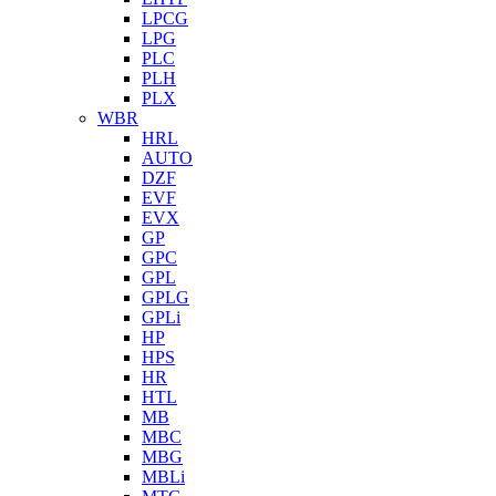
LPCG
LPG
PLC
PLH
PLX
WBR
HRL
AUTO
DZF
EVF
EVX
GP
GPC
GPL
GPLG
GPLi
HP
HPS
HR
HTL
MB
MBC
MBG
MBLi