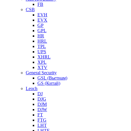
FB
CSB
EVH
EVX
GP
GPL
HR
HRL
TPL
UPS
XHRL
XPL
XTV
General Security
GSL (Вьетнам)
GS (Китай)
Leoch
DJ
DJG
DJM
DJW
FT
FTG
LHT
LHTF