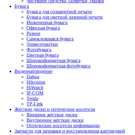
Чистящие средства, салфетки, смазки
Бумага
Бумага для сольвентной печати
Бумага для цветной лазерной печати
Инженерная бумага
Офисная бумага
Разное
Самоклеящаяся бумага
Термоэтикетки
Фотобумага
Цветная бумага
Широкоформатная бумага
Широкоформатная фотобумага
Видеонаблюдение
Dahua
Hikvision
HiWatch
IP-COM
Tenda
TP-Link
Жёсткие диски и оптические носители
Внешние жёсткие диски
Внутренние жёсткие диски
Оптические носители информации
Запчасти для заправки и восстановления картриджей