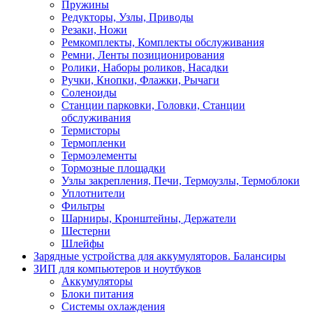
Пружины
Редукторы, Узлы, Приводы
Резаки, Ножи
Ремкомплекты, Комплекты обслуживания
Ремни, Ленты позиционирования
Ролики, Наборы роликов, Насадки
Ручки, Кнопки, Флажки, Рычаги
Соленоиды
Станции парковки, Головки, Станции
обслуживания
Термисторы
Термопленки
Термоэлементы
Тормозные площадки
Узлы закрепления, Печи, Термоузлы, Термоблоки
Уплотнители
Фильтры
Шарниры, Кронштейны, Держатели
Шестерни
Шлейфы
Зарядные устройства для аккумуляторов. Балансиры
ЗИП для компьютеров и ноутбуков
Аккумуляторы
Блоки питания
Системы охлаждения