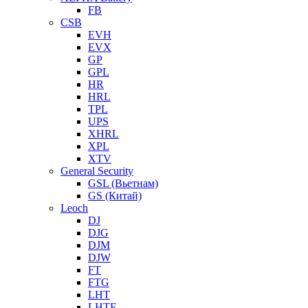
FB
CSB
EVH
EVX
GP
GPL
HR
HRL
TPL
UPS
XHRL
XPL
XTV
General Security
GSL (Вьетнам)
GS (Китай)
Leoch
DJ
DJG
DJM
DJW
FT
FTG
LHT
LHTF