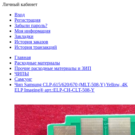
Личный кабинет
Вход
Регистрация
Забыли пароль?
Моя информация
Закладки
История заказов
История транзакций
Главная
Расходные материалы
Прочие расходные материалы и ЗИП
ЧИПЫ
Самсунг
Чип Samsung CLP-615/620/670 (MLT-508-Y) Yellow, 4K
ELP Imaging® арт.:ELP-CH-CLT-508-Y