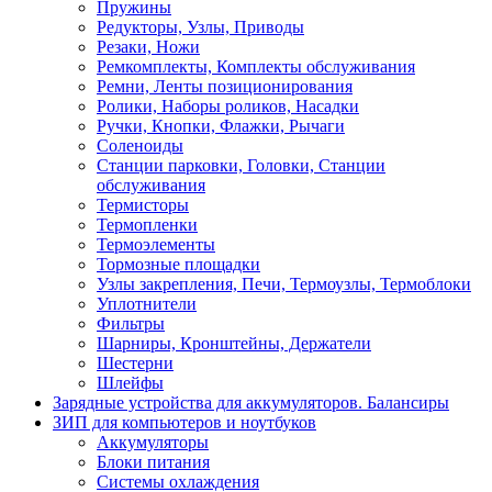
Пружины
Редукторы, Узлы, Приводы
Резаки, Ножи
Ремкомплекты, Комплекты обслуживания
Ремни, Ленты позиционирования
Ролики, Наборы роликов, Насадки
Ручки, Кнопки, Флажки, Рычаги
Соленоиды
Станции парковки, Головки, Станции
обслуживания
Термисторы
Термопленки
Термоэлементы
Тормозные площадки
Узлы закрепления, Печи, Термоузлы, Термоблоки
Уплотнители
Фильтры
Шарниры, Кронштейны, Держатели
Шестерни
Шлейфы
Зарядные устройства для аккумуляторов. Балансиры
ЗИП для компьютеров и ноутбуков
Аккумуляторы
Блоки питания
Системы охлаждения