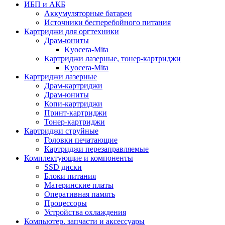
ИБП и АКБ
Аккумуляторные батареи
Источники бесперебойного питания
Картриджи для оргтехники
Драм-юниты
Kyocera-Mita
Картриджи лазерные, тонер-картриджи
Kyocera-Mita
Картриджи лазерные
Драм-картриджи
Драм-юниты
Копи-картриджи
Принт-картриджи
Тонер-картриджи
Картриджи струйные
Головки печатающие
Картриджи перезаправляемые
Комплектующие и компоненты
SSD диски
Блоки питания
Материнские платы
Оперативная память
Процессоры
Устройства охлаждения
Компьютер. запчасти и аксессуары