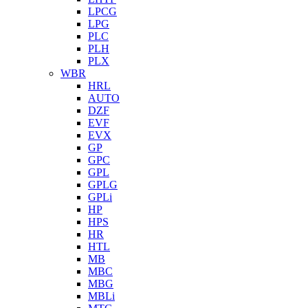
LPCG
LPG
PLC
PLH
PLX
WBR
HRL
AUTO
DZF
EVF
EVX
GP
GPC
GPL
GPLG
GPLi
HP
HPS
HR
HTL
MB
MBC
MBG
MBLi