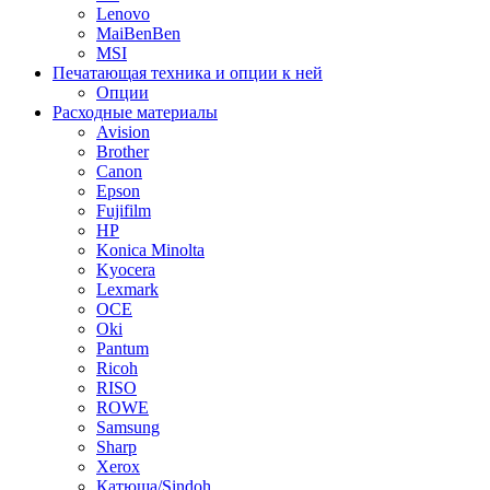
Lenovo
MaiBenBen
MSI
Печатающая техника и опции к ней
Опции
Расходные материалы
Avision
Brother
Canon
Epson
Fujifilm
HP
Konica Minolta
Kyocera
Lexmark
OCE
Oki
Pantum
Ricoh
RISO
ROWE
Samsung
Sharp
Xerox
Катюша/Sindoh