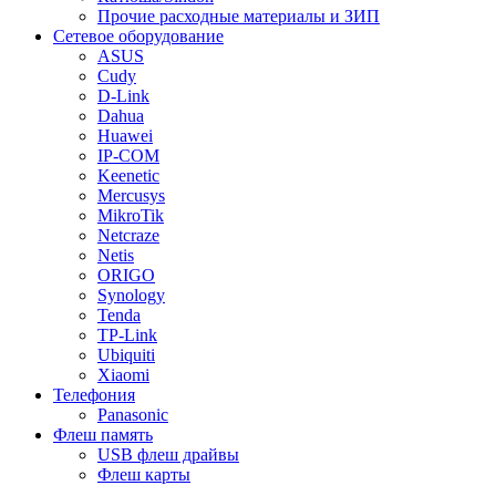
Прочие расходные материалы и ЗИП
Сетевое оборудование
ASUS
Cudy
D-Link
Dahua
Huawei
IP-COM
Keenetic
Mercusys
MikroTik
Netcraze
Netis
ORIGO
Synology
Tenda
TP-Link
Ubiquiti
Xiaomi
Телефония
Panasonic
Флеш память
USB флеш драйвы
Флеш карты