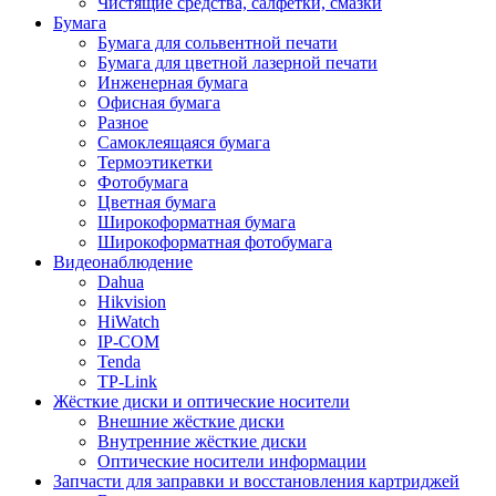
Чистящие средства, салфетки, смазки
Бумага
Бумага для сольвентной печати
Бумага для цветной лазерной печати
Инженерная бумага
Офисная бумага
Разное
Самоклеящаяся бумага
Термоэтикетки
Фотобумага
Цветная бумага
Широкоформатная бумага
Широкоформатная фотобумага
Видеонаблюдение
Dahua
Hikvision
HiWatch
IP-COM
Tenda
TP-Link
Жёсткие диски и оптические носители
Внешние жёсткие диски
Внутренние жёсткие диски
Оптические носители информации
Запчасти для заправки и восстановления картриджей