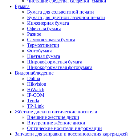
Чистящие средства, салфетки, смазки
Бумага
Бумага для сольвентной печати
Бумага для цветной лазерной печати
Инженерная бумага
Офисная бумага
Разное
Самоклеящаяся бумага
Термоэтикетки
Фотобумага
Цветная бумага
Широкоформатная бумага
Широкоформатная фотобумага
Видеонаблюдение
Dahua
Hikvision
HiWatch
IP-COM
Tenda
TP-Link
Жёсткие диски и оптические носители
Внешние жёсткие диски
Внутренние жёсткие диски
Оптические носители информации
Запчасти для заправки и восстановления картриджей