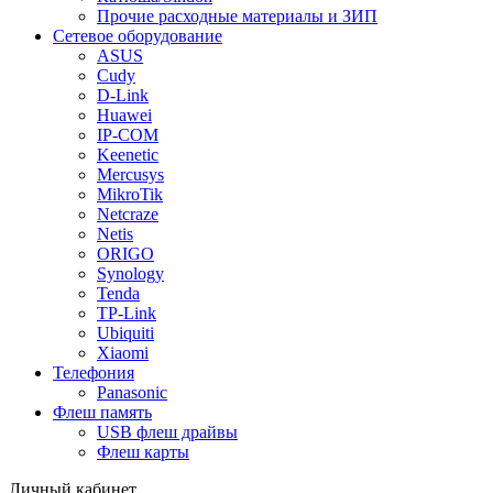
Прочие расходные материалы и ЗИП
Сетевое оборудование
ASUS
Cudy
D-Link
Huawei
IP-COM
Keenetic
Mercusys
MikroTik
Netcraze
Netis
ORIGO
Synology
Tenda
TP-Link
Ubiquiti
Xiaomi
Телефония
Panasonic
Флеш память
USB флеш драйвы
Флеш карты
Личный кабинет