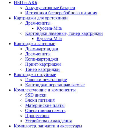
ИБП и АКБ
Аккумуляторные батареи
Источники бесперебойного питания
Картриджи для оргтехники
Драм-юниты
Kyocera-Mita
Картриджи лазерные, тонер-картриджи
Kyocera-Mita
Картриджи лазерные
Драм-картриджи
Драм-юниты
Копи-картриджи
Принт-картриджи
Тонер-картриджи
Картриджи струйные
Головки печатающие
Картриджи перезаправляемые
Комплектующие и компоненты
SSD диски
Блоки питания
Материнские платы
Оперативная память
Процессоры
Устройства охлаждения
Компьютер. запчасти и аксессуары