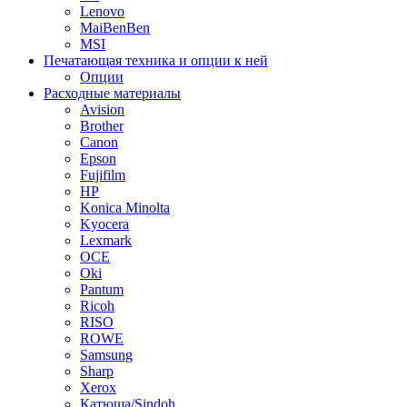
Lenovo
MaiBenBen
MSI
Печатающая техника и опции к ней
Опции
Расходные материалы
Avision
Brother
Canon
Epson
Fujifilm
HP
Konica Minolta
Kyocera
Lexmark
OCE
Oki
Pantum
Ricoh
RISO
ROWE
Samsung
Sharp
Xerox
Катюша/Sindoh