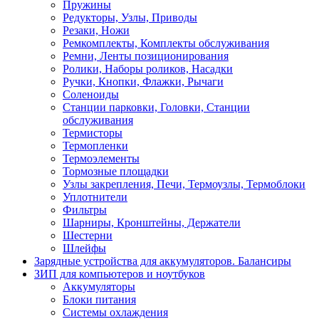
Пружины
Редукторы, Узлы, Приводы
Резаки, Ножи
Ремкомплекты, Комплекты обслуживания
Ремни, Ленты позиционирования
Ролики, Наборы роликов, Насадки
Ручки, Кнопки, Флажки, Рычаги
Соленоиды
Станции парковки, Головки, Станции
обслуживания
Термисторы
Термопленки
Термоэлементы
Тормозные площадки
Узлы закрепления, Печи, Термоузлы, Термоблоки
Уплотнители
Фильтры
Шарниры, Кронштейны, Держатели
Шестерни
Шлейфы
Зарядные устройства для аккумуляторов. Балансиры
ЗИП для компьютеров и ноутбуков
Аккумуляторы
Блоки питания
Системы охлаждения