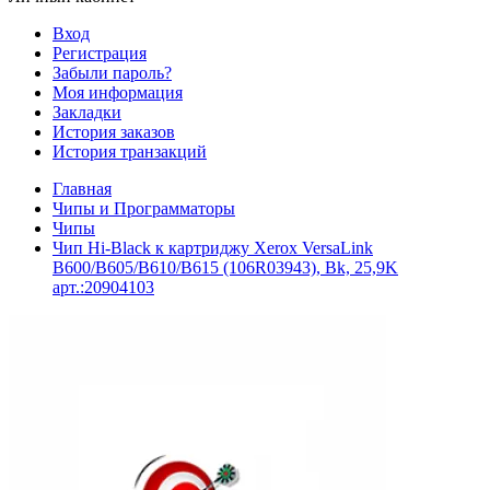
Вход
Регистрация
Забыли пароль?
Моя информация
Закладки
История заказов
История транзакций
Главная
Чипы и Программаторы
Чипы
Чип Hi-Black к картриджу Xerox VersaLink
B600/B605/B610/B615 (106R03943), Bk, 25,9K
арт.:20904103