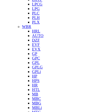
LPCG
LPG
PLC
PLH
PLX
WBR
HRL
AUTO
DZF
EVF
EVX
GP
GPC
GPL
GPLG
GPLi
HP
HPS
HR
HTL
MB
MBC
MBG
MBLi