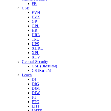
FB
CSB
EVH
EVX
GP
GPL
HR
HRL
TPL
UPS
XHRL
XPL
XTV
General Security
GSL (Вьетнам)
GS (Китай)
Leoch
DJ
DJG
DJM
DJW
FT
FTG
LHT
LHTF