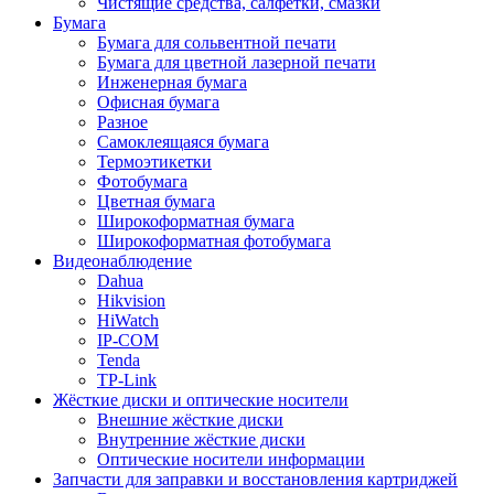
Чистящие средства, салфетки, смазки
Бумага
Бумага для сольвентной печати
Бумага для цветной лазерной печати
Инженерная бумага
Офисная бумага
Разное
Самоклеящаяся бумага
Термоэтикетки
Фотобумага
Цветная бумага
Широкоформатная бумага
Широкоформатная фотобумага
Видеонаблюдение
Dahua
Hikvision
HiWatch
IP-COM
Tenda
TP-Link
Жёсткие диски и оптические носители
Внешние жёсткие диски
Внутренние жёсткие диски
Оптические носители информации
Запчасти для заправки и восстановления картриджей