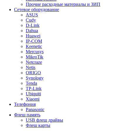
Прочие расходные материалы и ЗИП
Сетевое оборудование
ASUS
Cudy
D-Link
Dahua
Huawei
IP-COM
Keenetic
Mercusys
MikroTik
Netcraze
Netis
ORIGO
Synology
Tenda
TP-Link
Ubiquiti
Xiaomi
Телефония
Panasonic
Флеш память
USB флеш драйвы
Флеш карты