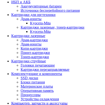
ИБП и АКБ
Аккумуляторные батареи
Источники бесперебойного питания
Картриджи для оргтехники
Драм-юниты
Kyocera-Mita
Картриджи лазерные, тонер-картриджи
Kyocera-Mita
Картриджи лазерные
Драм-картриджи
Драм-юниты
Копи-картриджи
Принт-картриджи
Тонер-картриджи
Картриджи струйные
Головки печатающие
Картриджи перезаправляемые
Комплектующие и компоненты
SSD диски
Блоки питания
Материнские платы
Оперативная память
Процессоры
Устройства охлаждения
Компьютер. запчасти и аксессуары