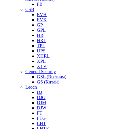
FB
CSB
EVH
EVX
GP
GPL
HR
HRL
TPL
UPS
XHRL
XPL
XTV
General Security
GSL (Вьетнам)
GS (Китай)
Leoch
DJ
DJG
DJM
DJW
FT
FTG
LHT
LHTF