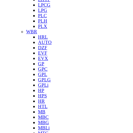
LPCG
LPG
PLC
PLH
PLX
WBR
HRL
AUTO
DZF
EVF
EVX
GP
GPC
GPL
GPLG
GPLi
HP
HPS
HR
HTL
MB
MBC
MBG
MBLi