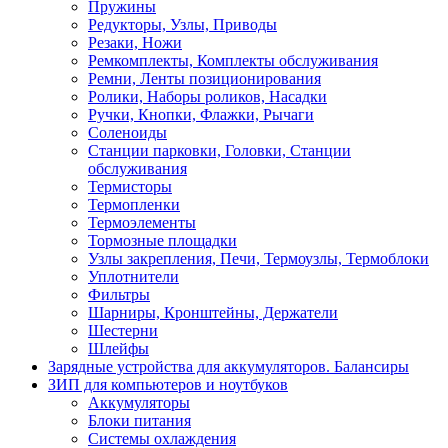
Пружины
Редукторы, Узлы, Приводы
Резаки, Ножи
Ремкомплекты, Комплекты обслуживания
Ремни, Ленты позиционирования
Ролики, Наборы роликов, Насадки
Ручки, Кнопки, Флажки, Рычаги
Соленоиды
Станции парковки, Головки, Станции
обслуживания
Термисторы
Термопленки
Термоэлементы
Тормозные площадки
Узлы закрепления, Печи, Термоузлы, Термоблоки
Уплотнители
Фильтры
Шарниры, Кронштейны, Держатели
Шестерни
Шлейфы
Зарядные устройства для аккумуляторов. Балансиры
ЗИП для компьютеров и ноутбуков
Аккумуляторы
Блоки питания
Системы охлаждения