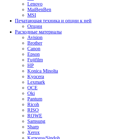
Lenovo
MaiBenBen
MSI
Печатающая техника и опции к ней
Опции
Расходные материалы
Avision
Brother
Canon
Epson
Fujifilm
HP
Konica Minolta
Kyocera
Lexmark
OCE
Oki
Pantum
Ricoh
RISO
ROWE
Samsung
Sharp
Xerox
Катюша/Sindoh